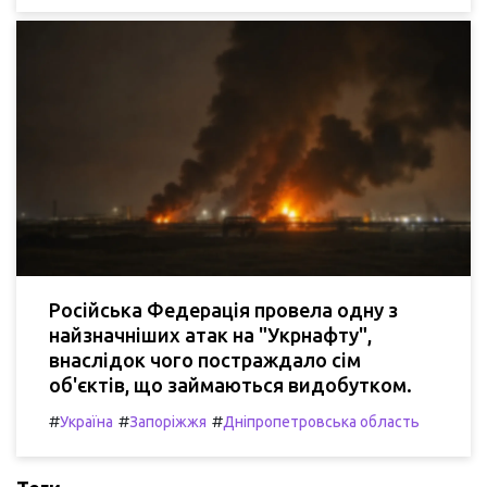
Російська Федерація провела одну з
найзначніших атак на "Укрнафту",
внаслідок чого постраждало сім
об'єктів, що займаються видобутком.
#
#
#
Україна
Запоріжжя
Дніпропетровська область