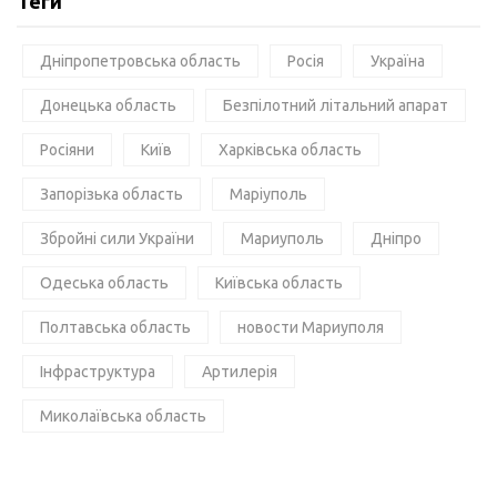
Теги
Дніпропетровська область
Росія
Україна
Донецька область
Безпілотний літальний апарат
Росіяни
Київ
Харківська область
Запорізька область
Маріуполь
Збройні сили України
Мариуполь
Дніпро
Одеська область
Київська область
Полтавська область
новости Мариуполя
Інфраструктура
Артилерія
Миколаївська область