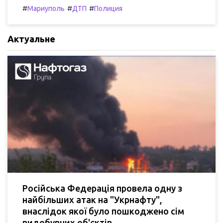
#
#
#
Мариуполь
ДТП
Полиция
Актуальне
Російська Федерація провела одну з
найбільших атак на "Укрнафту",
внаслідок якої було пошкоджено сім
видобувних об'єктів.