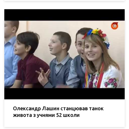
Олександр Лашин станцював танок
живота з учнями 52 школи