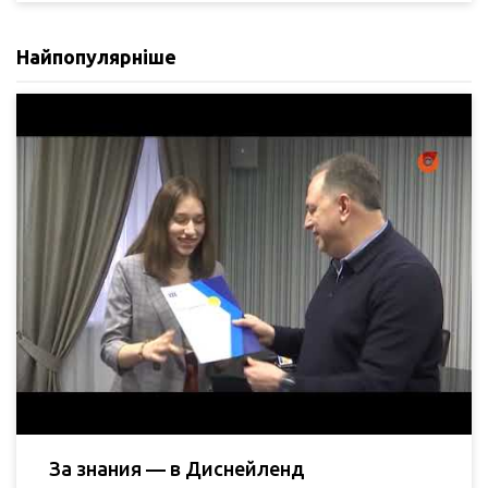
Найпопулярніше
За знания — в Диснейленд