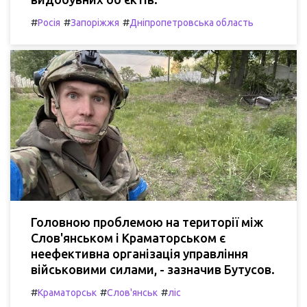
#
#
#
Росія
Запоріжжя
Дніпропетровська область
Головною проблемою на території між
Слов'янськом і Краматорськом є
неефективна організація управління
військовими силами, - зазначив Бутусов.
#
#
#
Краматорськ
Слов'янськ
ліс