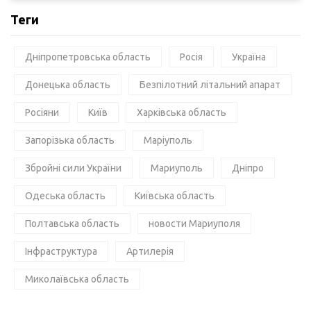
Теги
Дніпропетровська область
Росія
Україна
Донецька область
Безпілотний літальний апарат
Росіяни
Київ
Харківська область
Запорізька область
Маріуполь
Збройні сили України
Мариуполь
Дніпро
Одеська область
Київська область
Полтавська область
новости Мариуполя
Інфраструктура
Артилерія
Миколаївська область