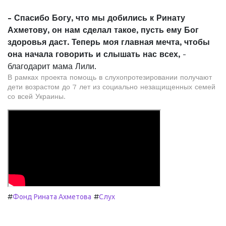
- Спасибо Богу, что мы добились к Ринату
Ахметову, он нам сделал такое, пусть ему Бог
здоровья даст. Теперь моя главная мечта, чтобы
она начала говорить и слышать нас всех,
-
благодарит мама Лили.
В рамках проекта помощь в слухопротезировании получают
дети возрастом до 7 лет из социально незащищенных семей
со всей Украины.
#
#
Фонд Рината Ахметова
Слух