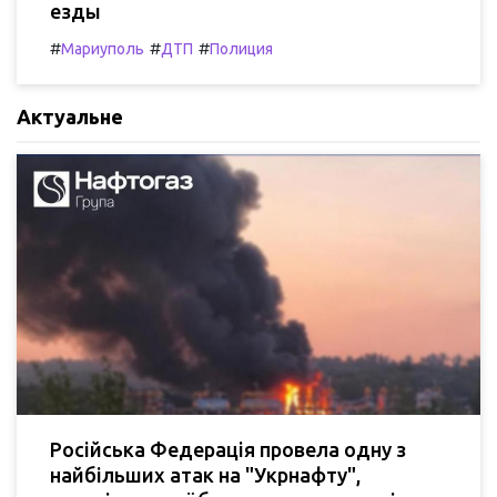
езды
#
#
#
Мариуполь
ДТП
Полиция
Актуальне
Російська Федерація провела одну з
найбільших атак на "Укрнафту",