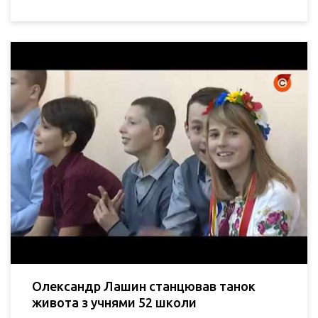
Олександр Лашин станцював танок
живота з учнями 52 школи