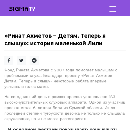
SIGMA
TV
»Ринат Ахметов – Детям. Теперь я
слышу»: история маленькой Лили
Фонд Рината Ахметова с 2007 года помогает малышам с
проблемами слуха. Благодаря проекту «Ринат Ахметов –
Детям. Теперь я слышу» некоторые ребята впервые
услышали голос мамы.
На сегодняшний день в рамках проекта установлено 183
высокочувствительных слуховых аппарата. Одной из участниц
проекта стала 6-летняя Лиля из Сумской области. Из-за
последней степени тугоухости девочка не только не слышала
окружающих, но и не могла разговаривать.
- В основном жестами показывает: хочу кушать