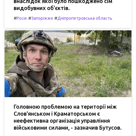
внаслідок якої було пошкоджено сім
видобувних об'єктів.
#
#
#
Росія
Запоріжжя
Дніпропетровська область
Головною проблемою на території між
Слов'янськом і Краматорськом є
неефективна організація управління
військовими силами, - зазначив Бутусов.