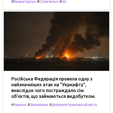
#
#
#
Краматорськ
Слов'янськ
ліс
Російська Федерація провела одну з
найзначніших атак на "Укрнафту",
внаслідок чого постраждало сім
об'єктів, що займаються видобутком.
#
#
#
Україна
Запоріжжя
Дніпропетровська область