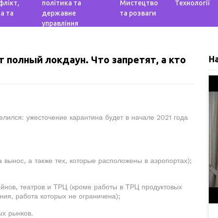
флікт,
політика та
Мистецтво
Технології
а та
державне
та розваги
управління
т полный локдаун. Что запретят, а кто
Н
лился: ужесточение карантина будет в начале 2021 года
а вынос, а также тех, которые расположены в аэропортах);
ейнов, театров и ТРЦ (кроме работы в ТРЦ продуктовых
ания, работа которых не ограничена);
ых рынков.