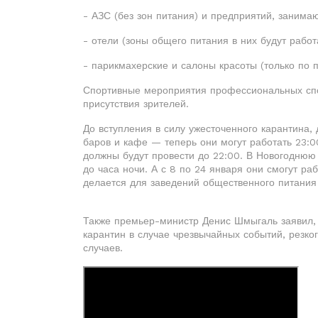
- АЗС (без зон питания) и предприятий, заним
- отели (зоны общего питания в них будут работа
- парикмахерские и салоны красоты (только по 
Спортивные мероприятия профессиональных спо
присутствия зрителей.
До вступления в силу ужесточенного карантина,
баров и кафе — теперь они могут работать 23:0
должны будут провести до 22:00. В Новогоднюю
до часа ночи. А с 8 по 24 января они смогут ра
делается для заведений общественного питания 
Также премьер-министр Денис Шмыгаль заявил, ч
карантин в случае чрезвычайных событий, резко
случаев.