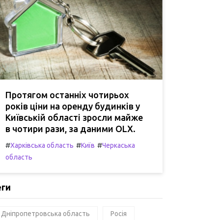
Протягом останніх чотирьох
років ціни на оренду будинків у
Київській області зросли майже
в чотири рази, за даними OLX.
#
#
#
Харківська область
Київ
Черкаська
область
еги
Дніпропетровська область
Росія