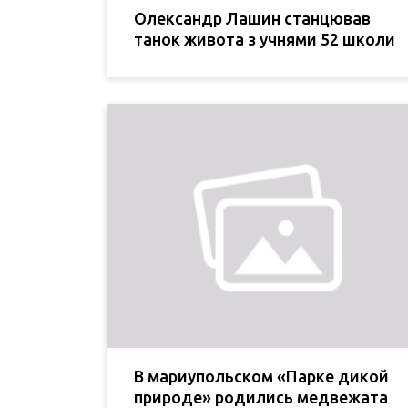
Олександр Лашин станцював
танок живота з учнями 52 школи
В мариупольском «Парке дикой
природе» родились медвежата