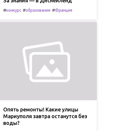
За знания — в Диснейленд
#
#
#
конкурс
образование
Франция
Опять ремонты! Какие улицы
Мариуполя завтра останутся без
воды?