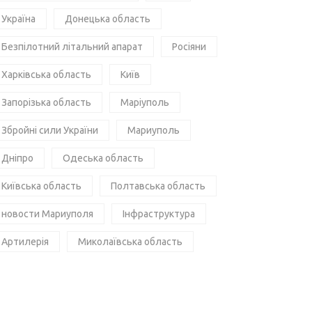
Україна
Донецька область
Безпілотний літальний апарат
Росіяни
Харківська область
Київ
Запорізька область
Маріуполь
Збройні сили України
Мариуполь
Дніпро
Одеська область
Київська область
Полтавська область
новости Мариуполя
Інфраструктура
Артилерія
Миколаївська область