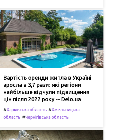
Вартість оренди житла в Україні
зросла в 3,7 рази: які регіони
найбільше відчули підвищення
цін після 2022 року -- Delo.ua
#
#
Харківська область
Хмельницька
#
область
Чернігівська область