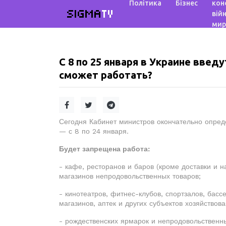
Політика
Бізнес
кон
SIGMA
TV
війн
мир
С 8 по 25 января в Украине введу
сможет работать?
Сегодня Кабинет министров окончательно опреде
— с 8 по 24 января.
Будет запрещена работа:
- кафе, ресторанов и баров (кроме доставки и н
магазинов непродовольственных товаров;
- кинотеатров, фитнес-клубов, спортзалов, басс
магазинов, аптек и других субъектов хозяйствов
- рождественских ярмарок и непродовольственн