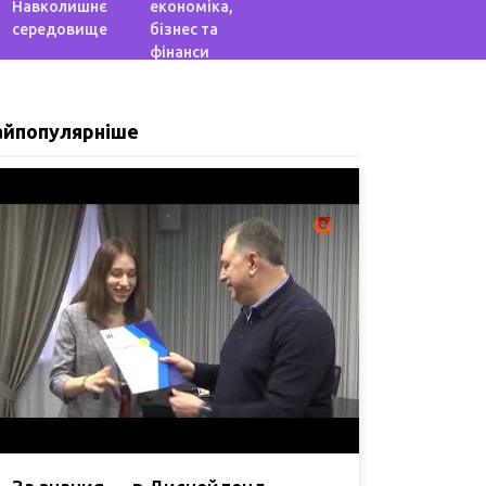
Навколишнє
економіка,
середовище
бізнес та
фінанси
айпопулярніше