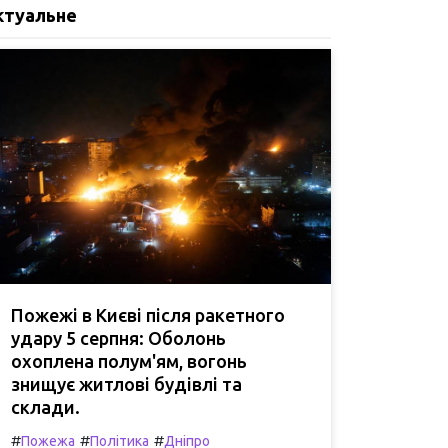
ктуальне
Пожежі в Києві після ракетного
удару 5 серпня: Оболонь
охоплена полум'ям, вогонь
знищує житлові будівлі та
склади.
#
#
#
Пожежа
Політика
Дніпро