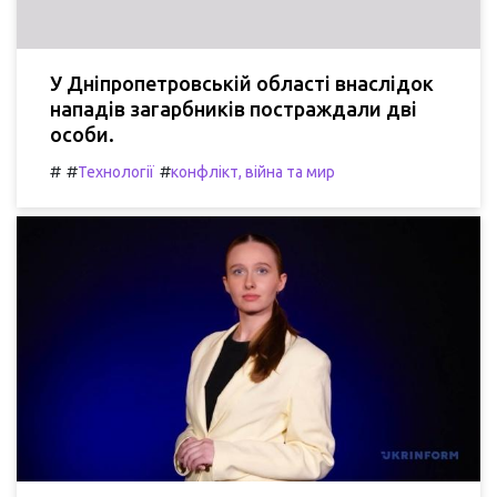
У Дніпропетровській області внаслідок
нападів загарбників постраждали дві
особи.
#
#
#
Технології
конфлікт, війна та мир