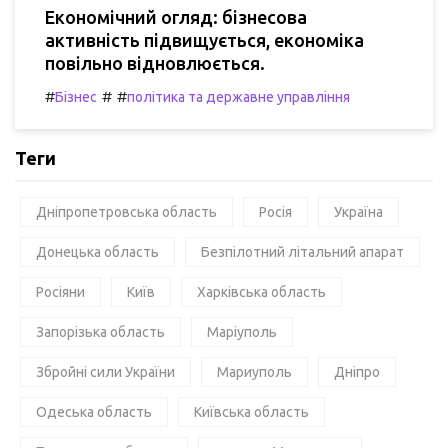
Економічний огляд: бізнесова
активність підвищується, економіка
повільно відновлюється.
#
#
#
Бізнес
політика та державне управління
Теги
Дніпропетровська область
Росія
Україна
Донецька область
Безпілотний літальний апарат
Росіяни
Київ
Харківська область
Запорізька область
Маріуполь
Збройні сили України
Мариуполь
Дніпро
Одеська область
Київська область