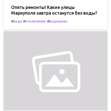
Опять ремонты! Какие улицы
Мариуполя завтра останутся без воды?
#
#
#
вода
отключение
водоканал