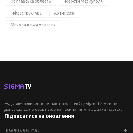
Полтавська область
новости Мариуполя
Інфраструктура
Артилерія
Миколаївська область
SIGMA
TV
Будь-яке використання матеріалів сайту sigmatv.com.ua
допускається з обов'язковим посиланням на даний портал.
Підписатися на оновлення