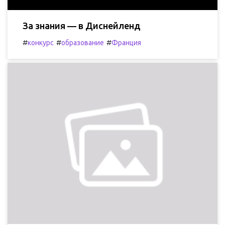
За знания — в Диснейленд
#
#
#
конкурс
образование
Франция