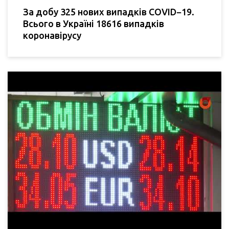
За добу 325 нових випадків COVID−19.
Всього в Україні 18616 випадків
коронавірусу