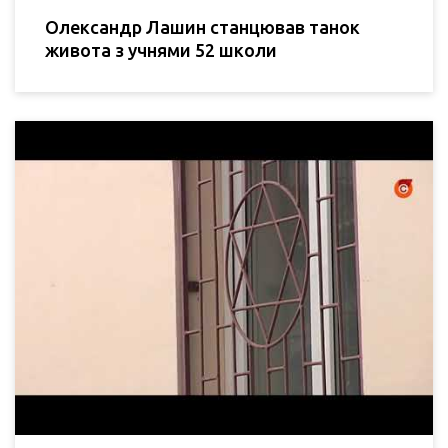
Олександр Лашин станцював танок
живота з учнями 52 школи