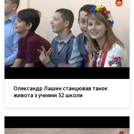
Олександр Лашин станцював танок
живота з учнями 52 школи