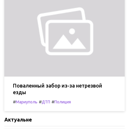
Поваленный забор из-за нетрезвой
езды
#
#
#
Мариуполь
ДТП
Полиция
Актуальне