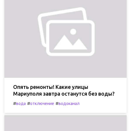
Опять ремонты! Какие улицы
Мариуполя завтра останутся без воды?
#
#
#
вода
отключение
водоканал