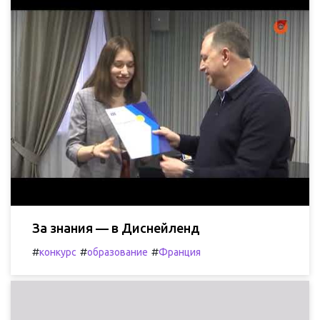
За знания — в Диснейленд
#
#
#
конкурс
образование
Франция