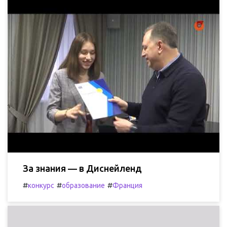
За знания — в Диснейленд
#
#
#
конкурс
образование
Франция