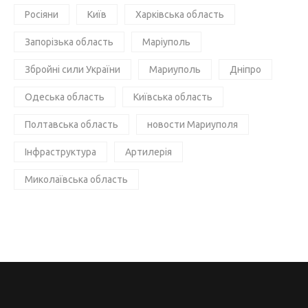
Росіяни
Київ
Харківська область
Запорізька область
Маріуполь
Збройні сили України
Мариуполь
Дніпро
Одеська область
Київська область
Полтавська область
новости Мариуполя
Інфраструктура
Артилерія
Миколаївська область