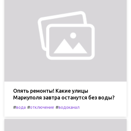
Опять ремонты! Какие улицы
Мариуполя завтра останутся без воды?
#
#
#
вода
отключение
водоканал