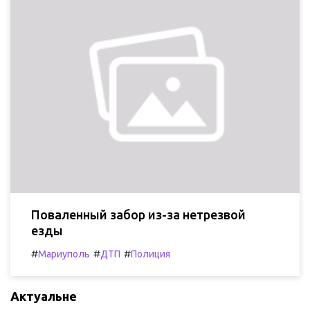
Поваленный забор из-за нетрезвой
езды
#
#
#
Мариуполь
ДТП
Полиция
Актуальне