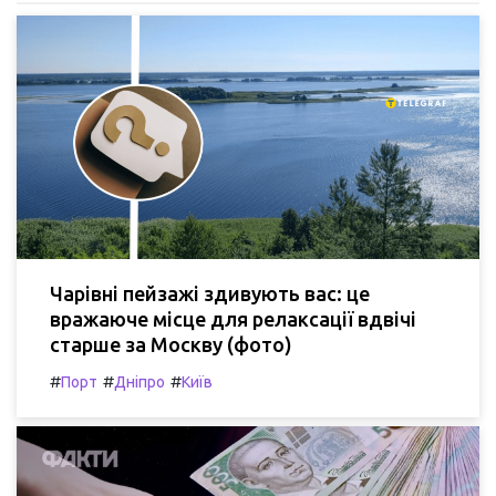
Чарівні пейзажі здивують вас: це
вражаюче місце для релаксації вдвічі
старше за Москву (фото)
#
#
#
Порт
Дніпро
Київ