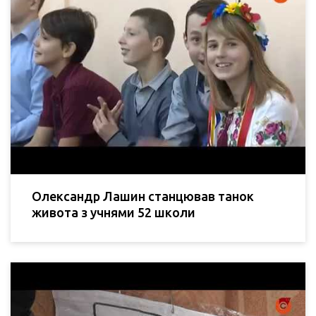
Олександр Лашин станцював танок
живота з учнями 52 школи