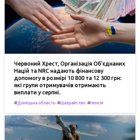
Червоний Хрест, Організація Об'єднаних
Націй та NRC надають фінансову
допомогу в розмірі 10 800 та 12 300 грн:
які групи отримувачів отримають
виплати у серпні.
#
#
#
Донецька область
Шахрайство
пенсія