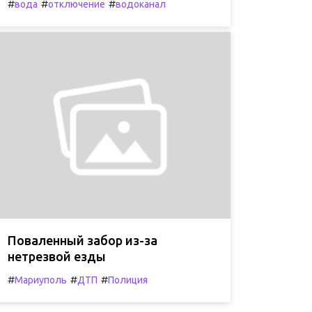
#
#
#
вода
отключение
водоканал
Поваленный забор из-за
нетрезвой езды
#
#
#
Мариуполь
ДТП
Полиция