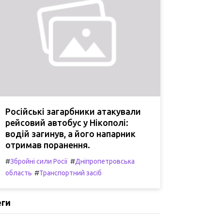
Російські загарбники атакували
рейсовий автобус у Нікополі:
водій загинув, а його напарник
отримав поранення.
#
#
Збройні сили Росії
Дніпропетровська
#
область
Транспортний засіб
еги