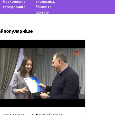
Навколишнє
економіка,
середовище
бізнес та
фінанси
айпопулярніше