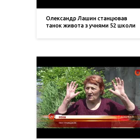
Олександр Лашин станцював
танок живота з учнями 52 школи