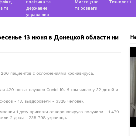
флікт,
політика та
Мистецтво
Технології
а та
державне
та розваги
управління
ресенье 13 июня в Донецкой области ни
Н
 266 пациентов с осложнениями кронавируса.
ли 420 новых случаев Covid-19. В том числе у 32 детей и
ходов - 13, выздоровели - 3328 человек.
пании 1 дозу прививки от коронавируса получили - 1 479
чили 2 дозы - 238 798 украинца.