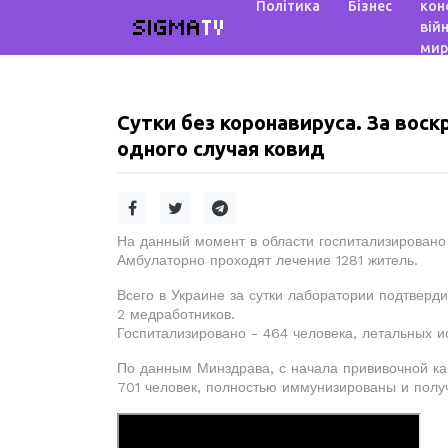
Політика
Бізнес
кон
SIGMA
TV
війн
мир
Сутки без коронавируса. За воск
одного случая ковид
На данный момент в области госпитализировано
Амбулаторно проходят лечение 1281 житель.
Всего в Украине за сутки лаборатории подтверди
2 медработников.
Госпитализировано - 464 человека, летальных ис
По данным Минздрава, с начала прививочной кам
701 человек, полностью иммунизированы и полу