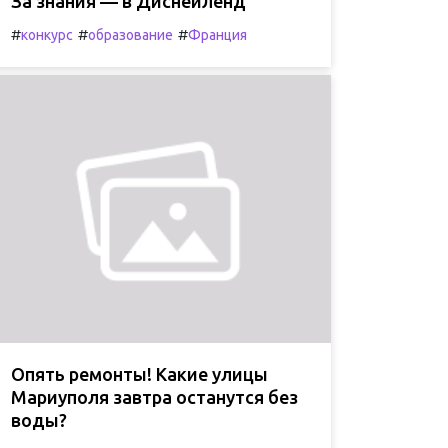
За знания — в Диснейленд
#
#
#
конкурс
образование
Франция
Опять ремонты! Какие улицы
Мариуполя завтра останутся без
воды?