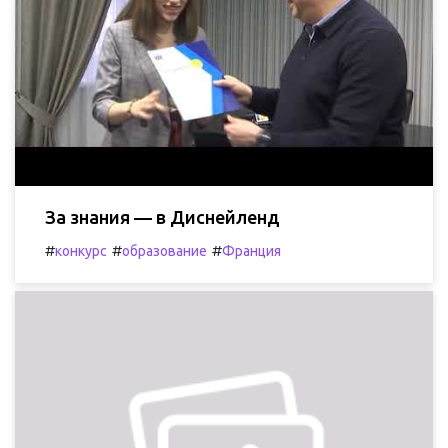
За знания — в Диснейленд
#
#
#
конкурс
образование
Франция