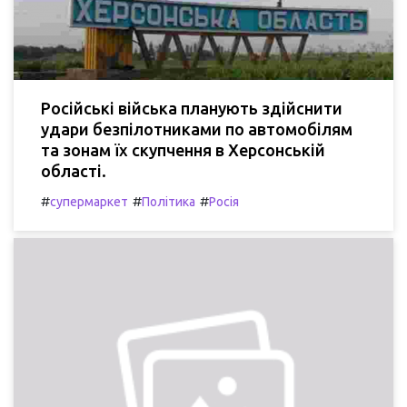
Російські війська планують здійснити
удари безпілотниками по автомобілям
та зонам їх скупчення в Херсонській
області.
#
#
#
супермаркет
Політика
Росія