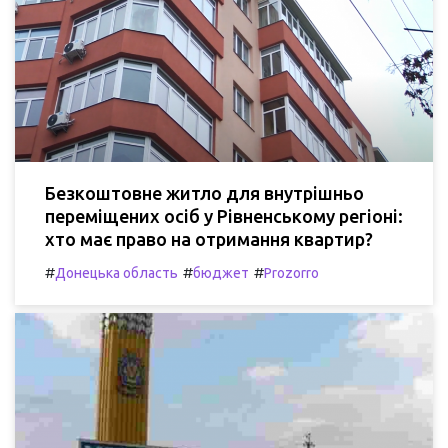
Безкоштовне житло для внутрішньо
переміщених осіб у Рівненському регіоні:
хто має право на отримання квартир?
#
#
#
Донецька область
бюджет
Prozorro