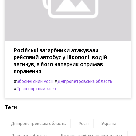
Російські загарбники атакували
рейсовий автобус у Нікополі: водій
загинув, а його напарник отримав
поранення.
#
#
Збройні сили Росії
Дніпропетровська область
#
Транспортний засіб
Теги
Дніпропетровська область
Росія
Україна
Донецька область
Безпілотний літальний апарат