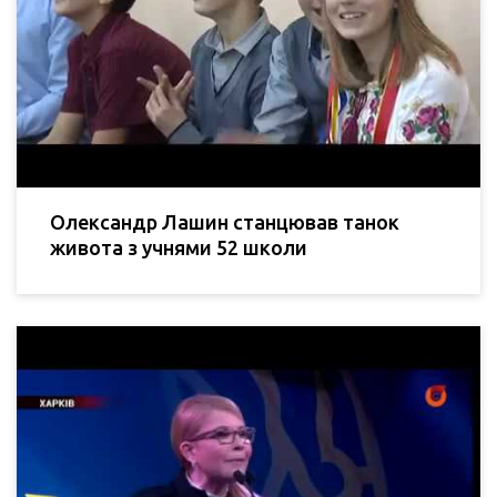
Олександр Лашин станцював танок
живота з учнями 52 школи