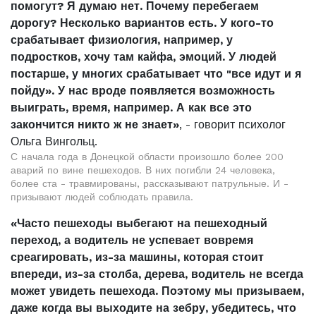
помогут? Я думаю нет. Почему перебегаем
дорогу? Несколько вариантов есть. У кого-то
срабатывает физиология, например, у
подростков, хочу там кайфа, эмоций. У людей
постарше, у многих срабатывает что "все идут и я
пойду». У нас вроде появляется возможность
выиграть, время, например. А как все это
закончится никто ж не знает»
, - говорит психолог
Ольга Вингольц.
С начала года в Донецкой области произошло более 200
аварий по вине пешеходов. В них погибли 24 человека,
более ста - травмированы, рассказывают патрульные. И -
призывают людей соблюдать правила.
«Часто пешеходы выбегают на пешеходный
переход, а водитель не успевает вовремя
среагировать, из-за машины, которая стоит
впереди, из-за столба, дерева, водитель не всегда
может увидеть пешехода. Поэтому мы призываем,
даже когда вы выходите на зебру, убедитесь, что