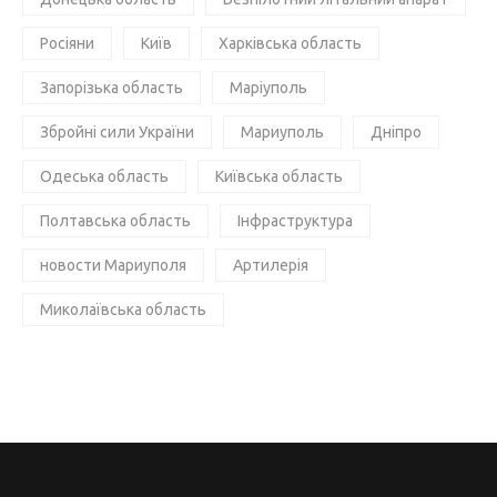
Росіяни
Київ
Харківська область
Запорізька область
Маріуполь
Збройні сили України
Мариуполь
Дніпро
Одеська область
Київська область
Полтавська область
Інфраструктура
новости Мариуполя
Артилерія
Миколаївська область