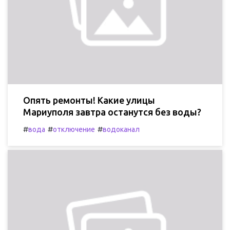
Опять ремонты! Какие улицы
Мариуполя завтра останутся без воды?
#
#
#
вода
отключение
водоканал