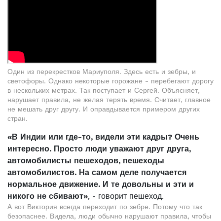
Один из перекрестков Мариуполя. Здесь есть и зебры, и
светофоры. Однако некоторые горожане - перебегают дорогу
в нескольких метрах. Так поступает и Сергей. Объясняет,
нарушает правила, не желая терять время. Считает, главное
не мешать друг другу. И оправдывается примером других
стран.
«В Индии или где-то, видели эти кадры? Очень
интересно. Просто люди уважают друг друга,
автомобилисты пешеходов, пешеходы
автомобилистов. На самом деле получается
нормальное движение. И те довольны и эти и
никого не сбивают»
, - говорит пешеход.
А вот Виктория всегда переходит по зебре. Потому что так
безопаснее. Видела, люди обычно нарушают правила, чтобы