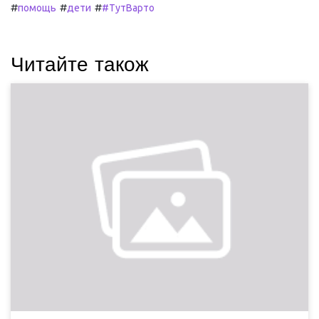
#
#
#
помощь
дети
#ТутВарто
Читайте також