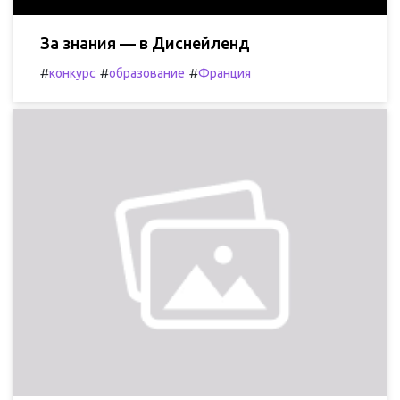
За знания — в Диснейленд
#
#
#
конкурс
образование
Франция