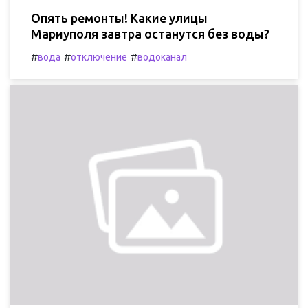
Опять ремонты! Какие улицы
Мариуполя завтра останутся без воды?
#
#
#
вода
отключение
водоканал