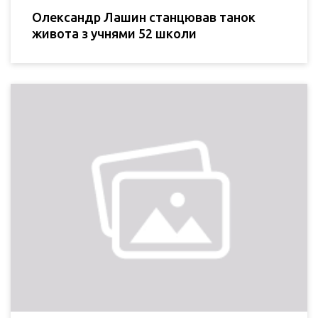
Олександр Лашин станцював танок
живота з учнями 52 школи