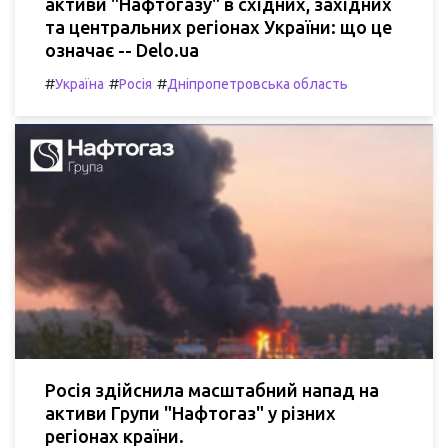
активи "Нафтогазу" в східних, західних
та центральних регіонах України: що це
означає -- Delo.ua
#
#
#
Україна
Росія
Дніпропетровська область
Росія здійснила масштабний напад на
активи Групи "Нафтогаз" у різних
регіонах країни.