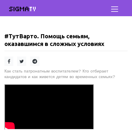
SIGMA
TV
#ТутВарто. Помощь семьям,
оказавшимся в сложных условиях
Как стать патронатным воспитателем? Кто отбирает
кандидатов и как живется детям во временных семьях?