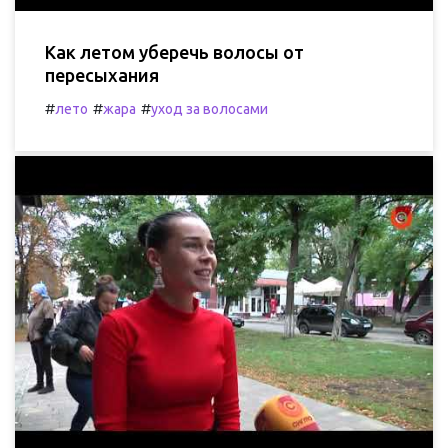
Как летом уберечь волосы от
пересыхания
#
#
#
лето
жара
уход за волосами