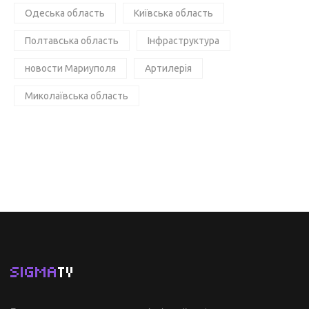
Одеська область
Київська область
Полтавська область
Інфраструктура
новости Мариуполя
Артилерія
Миколаївська область
SIGMA
TV