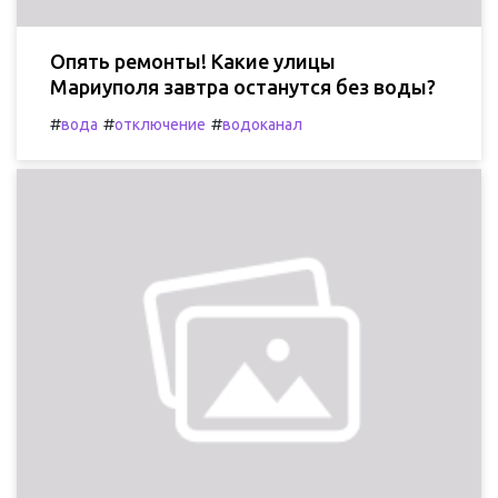
Опять ремонты! Какие улицы
Мариуполя завтра останутся без воды?
#
#
#
вода
отключение
водоканал