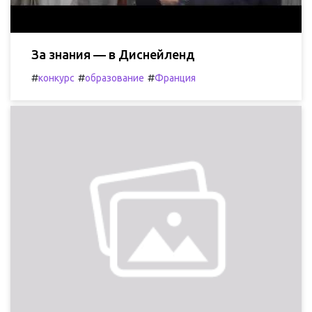
За знания — в Диснейленд
#
#
#
конкурс
образование
Франция