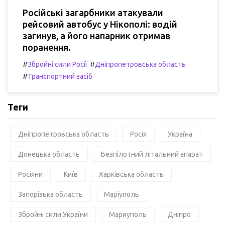
Російські загарбники атакували
рейсовий автобус у Нікополі: водій
загинув, а його напарник отримав
поранення.
#
#
Збройні сили Росії
Дніпропетровська область
#
Транспортний засіб
Теги
Дніпропетровська область
Росія
Україна
Донецька область
Безпілотний літальний апарат
Росіяни
Київ
Харківська область
Запорізька область
Маріуполь
Збройні сили України
Мариуполь
Дніпро