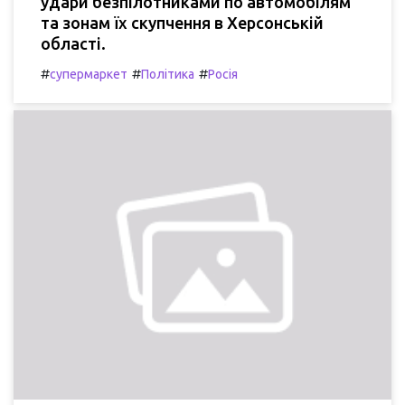
удари безпілотниками по автомобілям
та зонам їх скупчення в Херсонській
області.
#
#
#
супермаркет
Політика
Росія