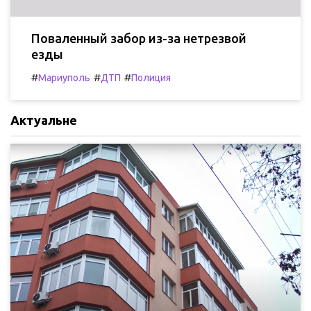
Поваленный забор из-за нетрезвой
езды
#
#
#
Мариуполь
ДТП
Полиция
Актуальне