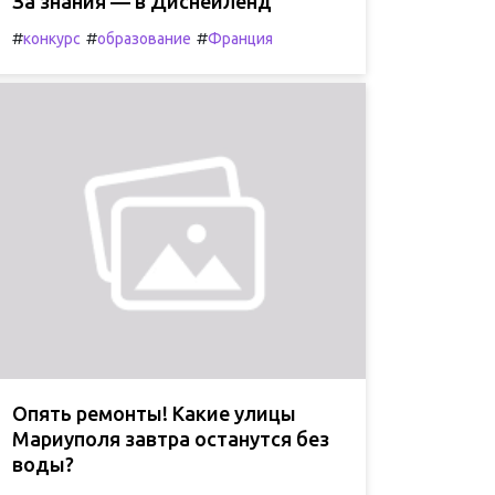
За знания — в Диснейленд
#
#
#
конкурс
образование
Франция
Опять ремонты! Какие улицы
Мариуполя завтра останутся без
воды?