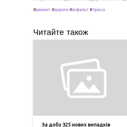
#
#
#
#
ремонт
дороги
асфальт
трасса
Читайте також
За добу 325 нових випадків