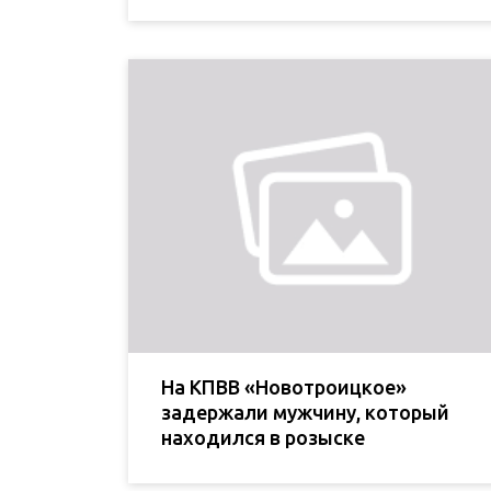
На КПВВ «Новотроицкое»
задержали мужчину, который
находился в розыске