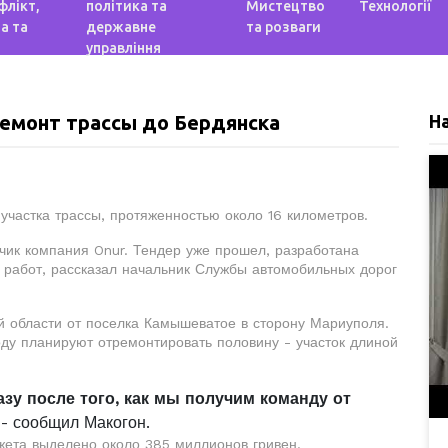
флікт,
політика та
Мистецтво
Технології
а та
державне
та розваги
управління
ремонт трассы до Бердянска
Н
 участка трассы, протяженностью около 16 километров.
чик компания Onur. Тендер уже прошел, разработана
 работ, рассказал начальник Службы автомобильных дорог
й области от поселка Камышеватое в сторону Мариуполя.
оду планируют отремонтировать половину - участок длиной
азу после того, как мы получим команду от
- сообщил Макогон.
жета выделено около 385 миллионов гривен.