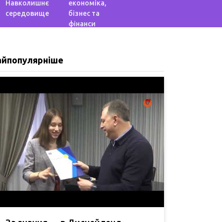
Навколишнє
економіка,
середовище
бізнес та
фінанси
айпопулярніше