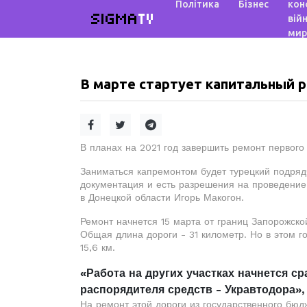
Політика
Бізнес
кон
SIGMA
TV
війн
мир
В марте стартует капитальный 
В планах на 2021 год завершить ремонт первого
Заниматься капремонтом будет турецкий подряд
документация и есть разрешения на проведение
в Донецкой области Игорь Макогон.
Ремонт начнется 15 марта от границ Запорожско
Общая длина дороги - 31 километр. Но в этом г
15,6 км.
«Работа на других участках начнется ср
распорядителя средств - Укравтодора»,
На ремонт этой дороги из государственного бюд