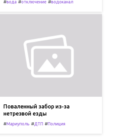
#
#
#
вода
отключение
водоканал
Поваленный забор из-за
нетрезвой езды
#
#
#
Мариуполь
ДТП
Полиция