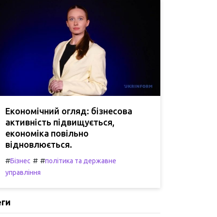
Економічний огляд: бізнесова
активність підвищується,
економіка повільно
відновлюється.
#
#
#
Бізнес
політика та державне
управління
еги