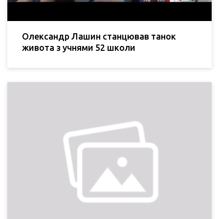
Олександр Лашин станцював танок
живота з учнями 52 школи