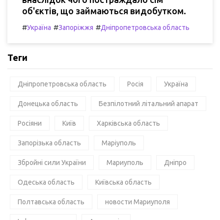
об'єктів, що займаються видобутком.
#
#
#
Україна
Запоріжжя
Дніпропетровська область
Теги
Дніпропетровська область
Росія
Україна
Донецька область
Безпілотний літальний апарат
Росіяни
Київ
Харківська область
Запорізька область
Маріуполь
Збройні сили України
Мариуполь
Дніпро
Одеська область
Київська область
Полтавська область
новости Мариуполя