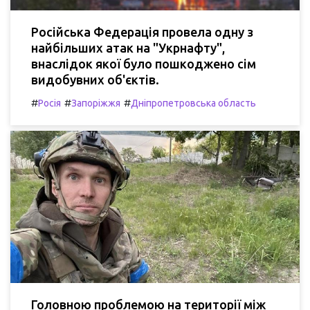
Російська Федерація провела одну з
найбільших атак на "Укрнафту",
внаслідок якої було пошкоджено сім
видобувних об'єктів.
#
#
#
Росія
Запоріжжя
Дніпропетровська область
Головною проблемою на території між