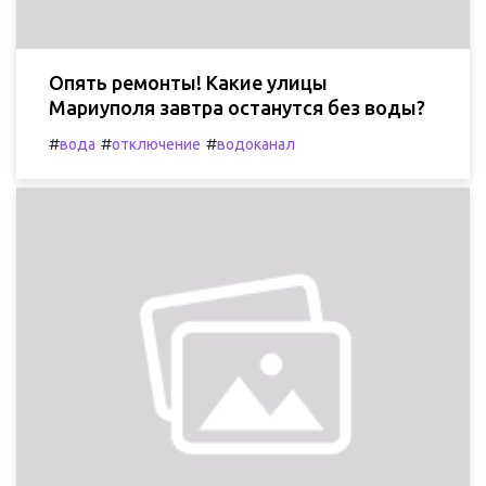
Опять ремонты! Какие улицы
Мариуполя завтра останутся без воды?
#
#
#
вода
отключение
водоканал