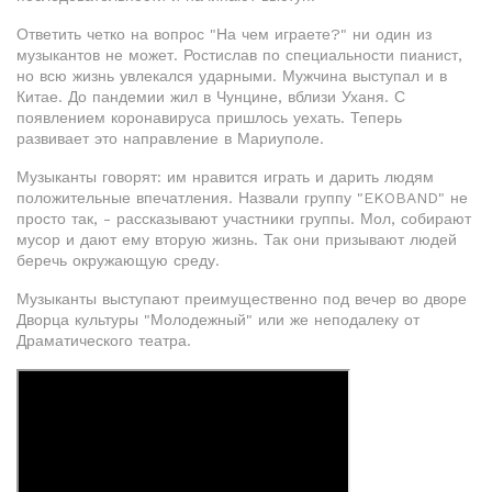
Ответить четко на вопрос "На чем играете?" ни один из
музыкантов не может. Ростислав по специальности пианист,
но всю жизнь увлекался ударными. Мужчина выступал и в
Китае. До пандемии жил в Чунцине, вблизи Уханя. С
появлением коронавируса пришлось уехать. Теперь
развивает это направление в Мариуполе.
Музыканты говорят: им нравится играть и дарить людям
положительные впечатления. Назвали группу "EKOBAND" не
просто так, - рассказывают участники группы. Мол, собирают
мусор и дают ему вторую жизнь. Так они призывают людей
беречь окружающую среду.
Музыканты выступают преимущественно под вечер во дворе
Дворца культуры "Молодежный" или же неподалеку от
Драматического театра.