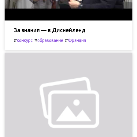
За знания — в Диснейленд
#
#
#
конкурс
образование
Франция