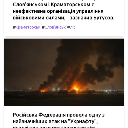
Слов'янськом і Краматорськом є
неефективна організація управління
військовими силами, - зазначив Бутусов.
#
#
#
Краматорськ
Слов'янськ
ліс
Російська Федерація провела одну з
найзначніших атак на "Укрнафту",
внаслідок чого постраждало сім