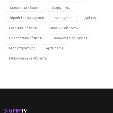
Запорізька область
Маріуполь
Збройні сили України
Мариуполь
Дніпро
Одеська область
Київська область
Полтавська область
новости Мариуполя
Інфраструктура
Артилерія
Миколаївська область
SIGMA
TV