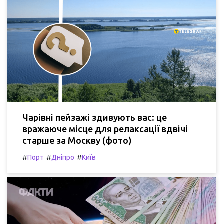
Чарівні пейзажі здивують вас: це
вражаюче місце для релаксації вдвічі
старше за Москву (фото)
#
#
#
Порт
Дніпро
Київ