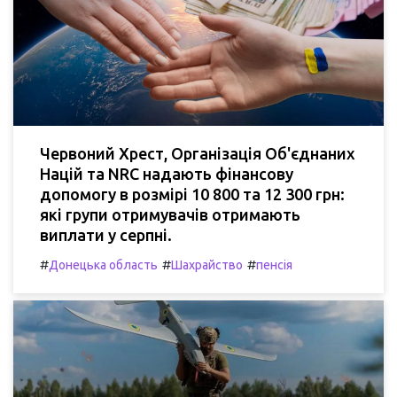
Червоний Хрест, Організація Об'єднаних
Націй та NRC надають фінансову
допомогу в розмірі 10 800 та 12 300 грн:
які групи отримувачів отримають
виплати у серпні.
#
#
#
Донецька область
Шахрайство
пенсія