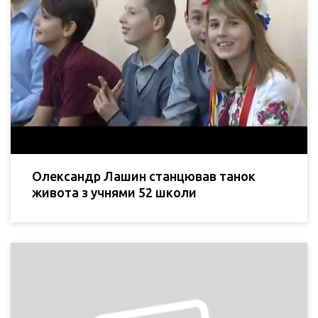
Олександр Лашин станцював танок
живота з учнями 52 школи