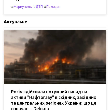
#
#
#
Мариуполь
ДТП
Полиция
Актуальне
Росія здійснила потужний напад на
активи "Нафтогазу" в східних, західних
та центральних регіонах України: що це
означає -- Delo.ua