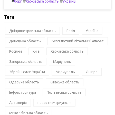
#
#
#
борг
Харківська область
Українці
Теги
Дніпропетровська область
Росія
Україна
Донецька область
Безпілотний літальний апарат
Росіяни
Київ
Харківська область
Запорізька область
Маріуполь
Збройні сили України
Мариуполь
Дніпро
Одеська область
Київська область
Інфраструктура
Полтавська область
Артилерія
новости Мариуполя
Миколаївська область