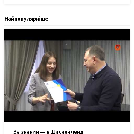
Найпопулярніше
За знания — в Диснейленд