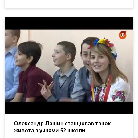
Олександр Лашин станцював танок
живота з учнями 52 школи