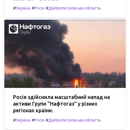
#
#
#
Україна
Росія
Дніпропетровська область
Росія здійснила масштабний напад на
активи Групи "Нафтогаз" у різних
регіонах країни.
#
#
#
Україна
Росія
Дніпропетровська область