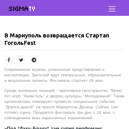
SIGMA
TV
В Мариуполь возвращается Стартап
ГогольFest
Современная музыка, уникальные представления и
инсталляции. Зрителей ждут театральные, образовательные
и визуальные проекты. Фестиваль стартует 28 мая.
Среди нынешних локаций - креативное пространство "Вежа",
яхт-клуб "Азовсталь" и дворец культуры "Молодежный". Также
организаторы планируют провести специальное событие
"Дорога домой" на трассе Мариуполь-Донецк. Сейчас там
готовят сцену. Продлится фестиваль три дня с 28 мая, с
соблюдением всех карантинных ограничений.
«Под "Даху-Браху", там супер перфоманс,