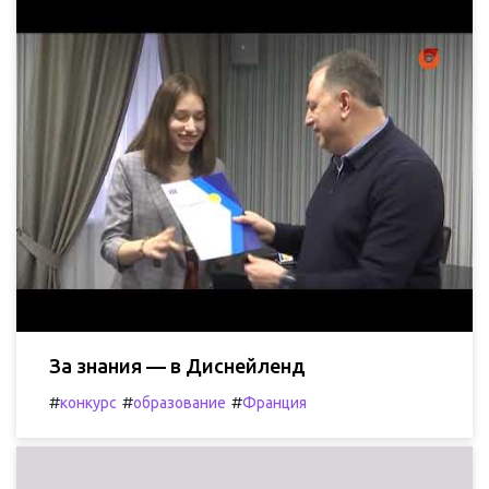
За знания — в Диснейленд
#
#
#
конкурс
образование
Франция