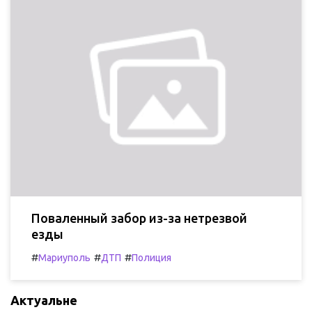
Поваленный забор из-за нетрезвой
езды
#
#
#
Мариуполь
ДТП
Полиция
Актуальне