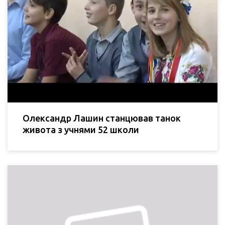
Олександр Лашин станцював танок
живота з учнями 52 школи