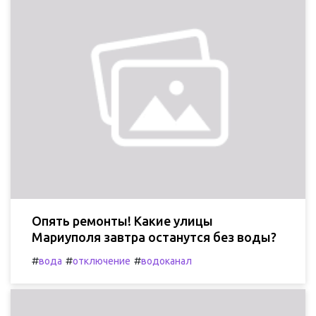
Опять ремонты! Какие улицы
Мариуполя завтра останутся без воды?
#
#
#
вода
отключение
водоканал