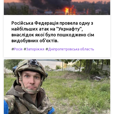
Російська Федерація провела одну з
найбільших атак на "Укрнафту",
внаслідок якої було пошкоджено сім
видобувних об'єктів.
#
#
#
Росія
Запоріжжя
Дніпропетровська область