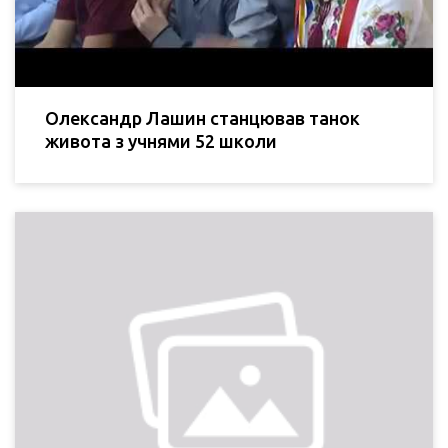
Олександр Лашин станцював танок
живота з учнями 52 школи