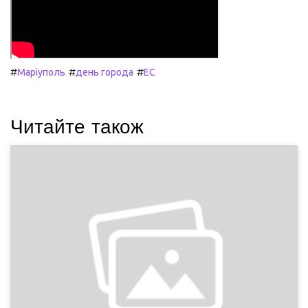
#
#
#
Маріуполь
день города
ЕС
Читайте також