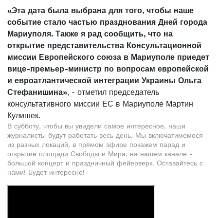
«Эта дата была выбрана для того, чтобы наше
событие стало частью празднования Дней города
Мариуполя. Также я рад сообщить, что на
открытие представительства Консультационной
миссии Европейского союза в Мариуполе приедет
вице-премьер-министр по вопросам европейской
и евроатлантической интеграции Украины Ольга
Стефанишина»
, - отметил председатель
консультативного миссии ЕС в Мариуполе Мартин
Кулишек.
В субботу, чтобы вы увидели самое интересное, наши
журналисты будут работать весь день. Мы включатимемося
из разных локаций, в прямом эфире покажем парад и
открытие площади Свободы и Мира, на нашем канале -
большой концерт и праздничный фейерверк. Оставайтесь с
нами! Будет интересно!