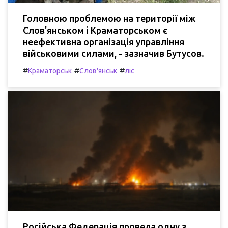
Головною проблемою на території між
Слов'янськом і Краматорськом є
неефективна організація управління
військовими силами, - зазначив Бутусов.
#
#
#
Краматорськ
Слов'янськ
ліс
Російська Федерація провела одну з