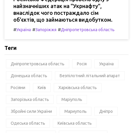
найзначніших атак на "Укрнафту",
внаслідок чого постраждало сім
об'єктів, що займаються видобутком.
#
#
#
Україна
Запоріжжя
Дніпропетровська область
Теги
Дніпропетровська область
Росія
Україна
Донецька область
Безпілотний літальний апарат
Росіяни
Київ
Харківська область
Запорізька область
Маріуполь
Збройні сили України
Мариуполь
Дніпро
Одеська область
Київська область