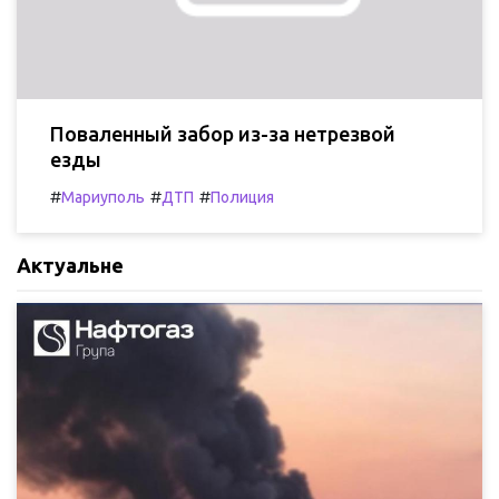
Поваленный забор из-за нетрезвой
езды
#
#
#
Мариуполь
ДТП
Полиция
Актуальне