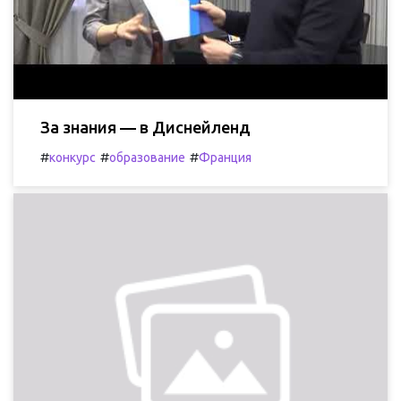
За знания — в Диснейленд
#
#
#
конкурс
образование
Франция