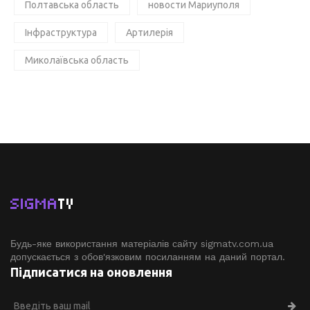
Полтавська область
новости Мариуполя
Інфраструктура
Артилерія
Миколаївська область
SIGMA
TV
Будь-яке використання матеріалів сайту sigmatv.com.ua
допускається з обов'язковим посиланням на даний портал.
Підписатися на оновлення