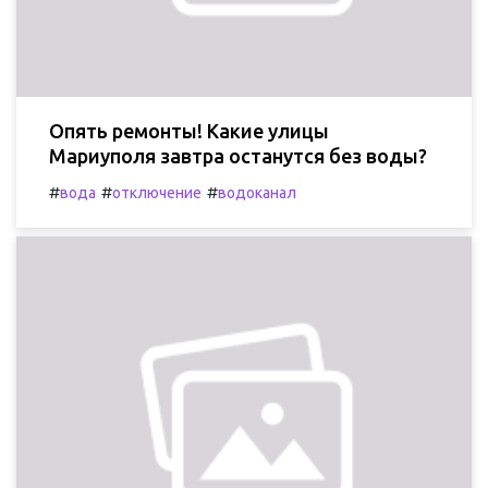
Опять ремонты! Какие улицы
Мариуполя завтра останутся без воды?
#
#
#
вода
отключение
водоканал