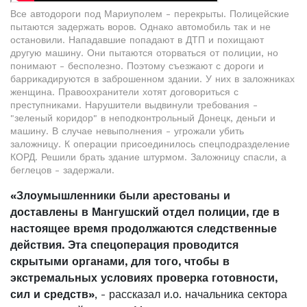
Все автодороги под Мариуполем - перекрыты. Полицейские
пытаются задержать воров. Однако автомобиль так и не
остановили. Нападавшие попадают в ДТП и похищают
другую машину. Они пытаются оторваться от полиции, но
понимают - бесполезно. Поэтому съезжают с дороги и
баррикадируются в заброшенном здании. У них в заложниках
женщина. Правоохранители хотят договориться с
преступниками. Нарушители выдвинули требования -
"зеленый коридор" в неподконтрольный Донецк, деньги и
машину. В случае невыполнения - угрожали убить
заложницу. К операции присоединилось спецподразделение
КОРД. Решили брать здание штурмом. Заложницу спасли, а
беглецов - задержали.
«Злоумышленники были арестованы и
доставлены в Мангушский отдел полиции, где в
настоящее время продолжаются следственные
действия. Эта спецоперация проводится
скрытыми органами, для того, чтобы в
экстремальных условиях проверка готовности,
сил и средств»
, - рассказал и.о. начальника сектора