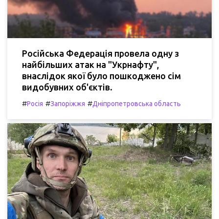
Російська Федерація провела одну з
найбільших атак на "Укрнафту",
внаслідок якої було пошкоджено сім
видобувних об'єктів.
#
#
#
Росія
Запоріжжя
Дніпропетровська область