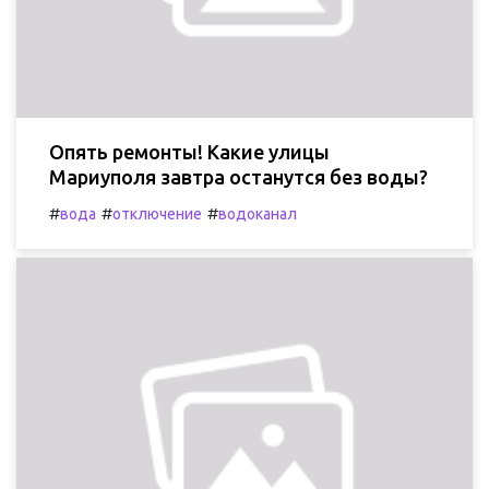
Опять ремонты! Какие улицы
Мариуполя завтра останутся без воды?
#
#
#
вода
отключение
водоканал