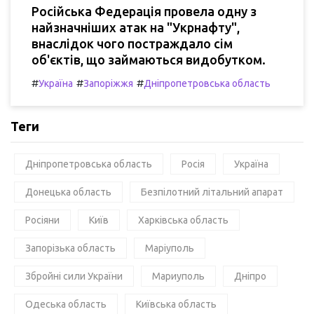
Російська Федерація провела одну з
найзначніших атак на "Укрнафту",
внаслідок чого постраждало сім
об'єктів, що займаються видобутком.
#
#
#
Україна
Запоріжжя
Дніпропетровська область
Теги
Дніпропетровська область
Росія
Україна
Донецька область
Безпілотний літальний апарат
Росіяни
Київ
Харківська область
Запорізька область
Маріуполь
Збройні сили України
Мариуполь
Дніпро
Одеська область
Київська область