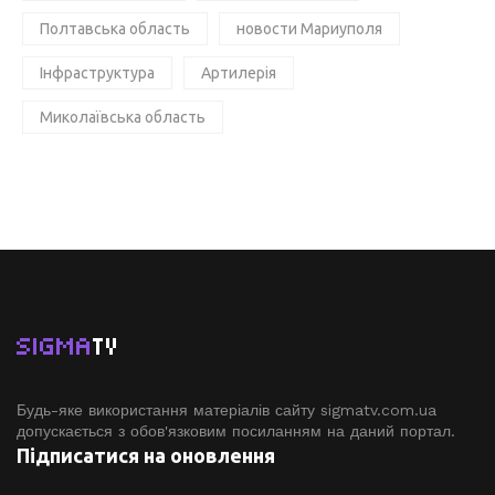
Полтавська область
новости Мариуполя
Інфраструктура
Артилерія
Миколаївська область
SIGMA
TV
Будь-яке використання матеріалів сайту sigmatv.com.ua
допускається з обов'язковим посиланням на даний портал.
Підписатися на оновлення