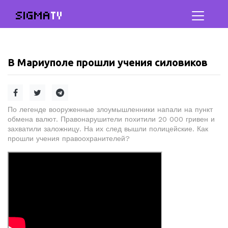
SIGMA
TV
В Мариуполе прошли учения силовиков
По легенде вооруженные злоумышленники напали на пункт
обмена валют. Правонарушители похитили 20 000 гривен и
захватили заложницу. На их след вышли полицейские. Как
прошли учения правоохранителей?