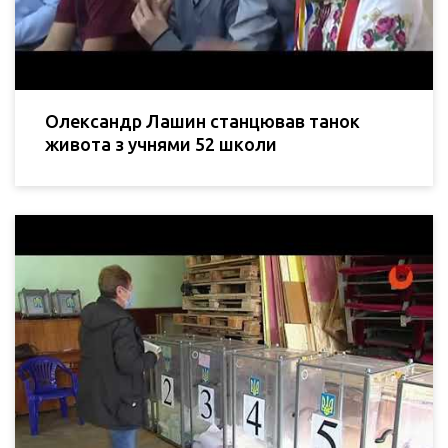
Олександр Лашин станцював танок
живота з учнями 52 школи