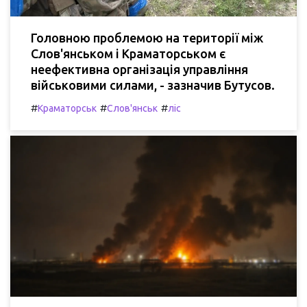
Головною проблемою на території між
Слов'янськом і Краматорськом є
неефективна організація управління
військовими силами, - зазначив Бутусов.
#
#
#
Краматорськ
Слов'янськ
ліс