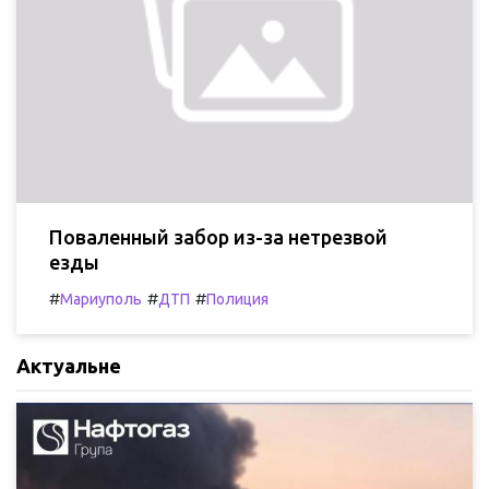
Поваленный забор из-за нетрезвой
езды
#
#
#
Мариуполь
ДТП
Полиция
Актуальне