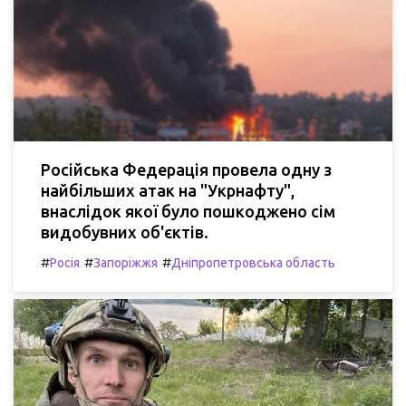
Російська Федерація провела одну з
найбільших атак на "Укрнафту",
внаслідок якої було пошкоджено сім
видобувних об'єктів.
#
#
#
Росія
Запоріжжя
Дніпропетровська область