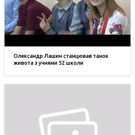
Олександр Лашин станцював танок
живота з учнями 52 школи