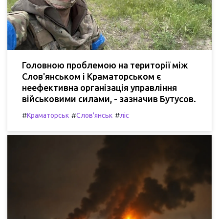
Головною проблемою на території між
Слов'янськом і Краматорськом є
неефективна організація управління
військовими силами, - зазначив Бутусов.
#
#
#
Краматорськ
Слов'янськ
ліс