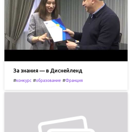
За знания — в Диснейленд
#
#
#
конкурс
образование
Франция