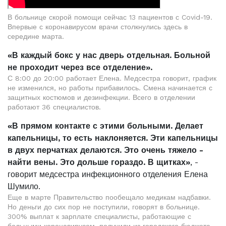
В больнице скорой помощи сейчас 13 пациентов с Covid-19.
Впервые с коронавирусом врачи столкнулись здесь в
середине марта.
«В каждый бокс у нас дверь отдельная. Больной
не проходит через все отделение».
С 8:00 до 20:00 работает Елена. Медсестра говорит, график
не изменился, но работы прибавилось. Смена начинается с
защитных костюмов и дезинфекции. Всего в отделении
работают 36 специалистов.
«В прямом контакте с этими больными. Делает
капельницы, то есть наклоняется. Эти капельницы
в двух перчатках делаются. Это очень тяжело -
найти вены. Это дольше гораздо. В щитках»
, -
говорит медсестра инфекционного отделения Елена
Шумило.
Еще в марте Правительство пообещало медикам надбавки.
Но деньги до сих пор не поступили, говорят в больнице.
300% выплат к зарплате специалисты, работающие с