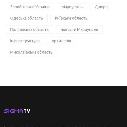
Збройні сили України
Мариуполь
Дніпро
Одеська область
Київська область
Полтавська область
новости Мариуполя
Інфраструктура
Артилерія
Миколаївська область
SIGMA
TV