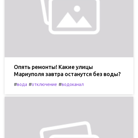
Опять ремонты! Какие улицы
Мариуполя завтра останутся без воды?
#
#
#
вода
отключение
водоканал