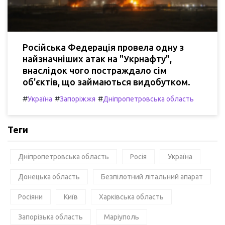
Російська Федерація провела одну з
найзначніших атак на "Укрнафту",
внаслідок чого постраждало сім
об'єктів, що займаються видобутком.
#
#
#
Україна
Запоріжжя
Дніпропетровська область
Теги
Дніпропетровська область
Росія
Україна
Донецька область
Безпілотний літальний апарат
Росіяни
Київ
Харківська область
Запорізька область
Маріуполь