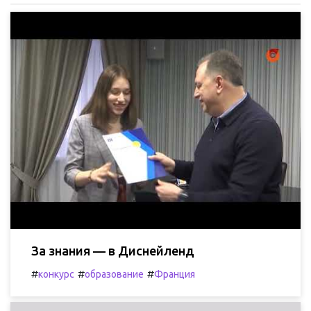
За знания — в Диснейленд
#
#
#
конкурс
образование
Франция