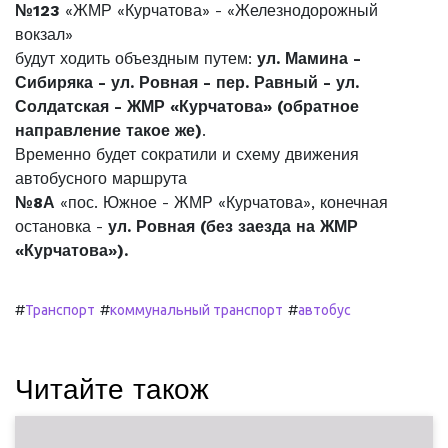
№123
«ЖМР «Курчатова» - «Железнодорожный
вокзал»
будут ходить объездным путем:
ул. Мамина -
Сибиряка - ул. Ровная - пер. Равный - ул.
Солдатская - ЖМР «Курчатова» (обратное
направление такое же)
.
Временно будет сократили и схему движения
автобусного маршрута
№8А
«пос. Южное - ЖМР «Курчатова», конечная
остановка -
ул. Ровная (без заезда на ЖМР
«Курчатова»).
#
#
#
Транспорт
коммунальный транспорт
автобус
Читайте також