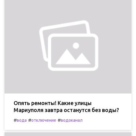
Опять ремонты! Какие улицы
Мариуполя завтра останутся без воды?
#
#
#
вода
отключение
водоканал