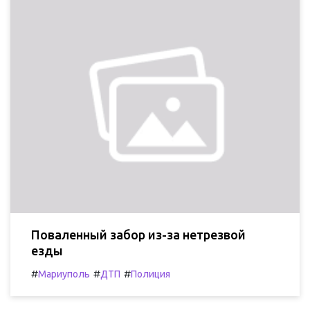
Поваленный забор из-за нетрезвой
езды
#
#
#
Мариуполь
ДТП
Полиция