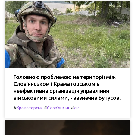
Головною проблемою на території між
Слов'янськом і Краматорськом є
неефективна організація управління
військовими силами, - зазначив Бутусов.
#
#
#
Краматорськ
Слов'янськ
ліс