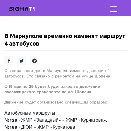
SIGMA
TV
В Мариуполе временно изменят маршрут
4 автобусов
С завтрашнего дня в Мариуполе изменят движение 4
автобусов. Это связано с ремонтом на улице Шопена.
С 15 мая по 25 будет будет закрыто движение
пассажирского транспорта по ул. Шопена.
Движение будет организовано следующим образом:
Автобусные маршруты
№12а
«ЖМР «Западный» - ЖМР «Курчатова»,
№18а
«ДЮИ - ЖМР «Курчатова»