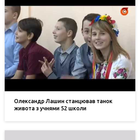
Олександр Лашин станцював танок
живота з учнями 52 школи