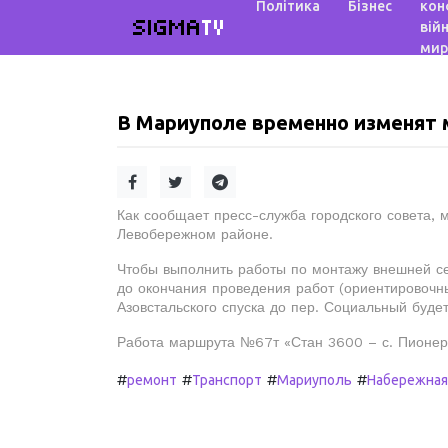
Політика
Бізнес
кон
SIGMA
TV
війн
мир
В Мариуполе временно изменят
Как сообщает пресс-служба городского совета, 
Левобережном районе.
Чтобы выполнить работы по монтажу внешней сет
до окончания проведения работ (ориентировочны
Азовстальского спуска до пер. Социальный буде
Работа маршрута №67т «Стан 3600 – с. Пионерс
#
#
#
#
ремонт
Транспорт
Мариуполь
Набережная