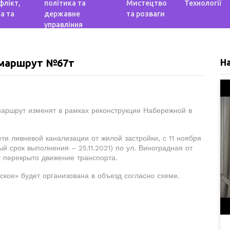
флікт,
політика та
Мистецтво
Технології
а та
державне
та розваги
управління
 маршрут №67т
Н
маршрут изменят в рамках реконструкции Набережной в
и ливневой канализации от жилой застройки, с 11 ноября
й срок выполнения – 25.11.2021) по ул. Виноградная от
т перекрыто движение транспорта.
кое» будет организована в объезд согласно схеме.