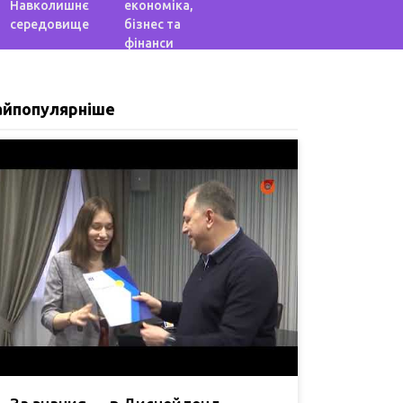
Навколишнє
економіка,
середовище
бізнес та
фінанси
айпопулярніше