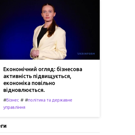
Економічний огляд: бізнесова
активність підвищується,
економіка повільно
відновлюється.
#
#
#
Бізнес
політика та державне
управління
еги