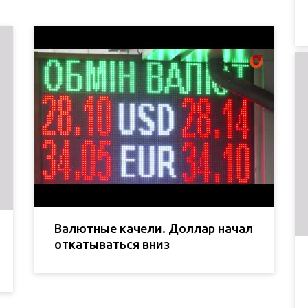
Валютные качели. Доллар начал
откатываться вниз