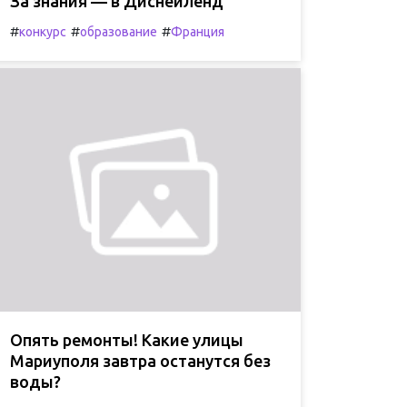
За знания — в Диснейленд
#
#
#
конкурс
образование
Франция
Опять ремонты! Какие улицы
Мариуполя завтра останутся без
воды?