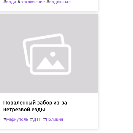
#
#
#
вода
отключение
водоканал
Поваленный забор из-за
нетрезвой езды
#
#
#
Мариуполь
ДТП
Полиция