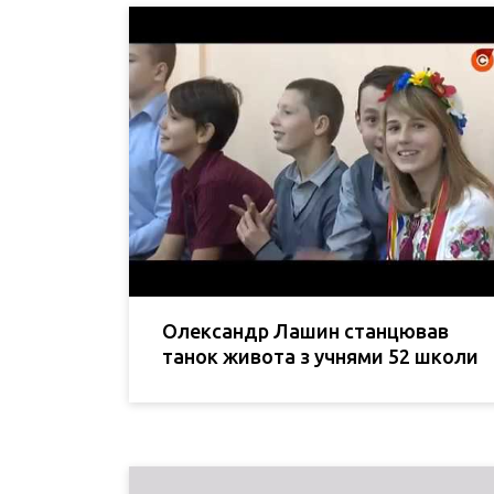
Олександр Лашин станцював
танок живота з учнями 52 школи