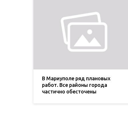
В Мариуполе ряд плановых
работ. Все районы города
частично обесточены