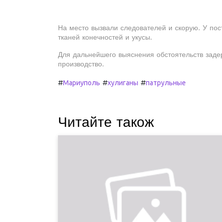
На место вызвали следователей и скорую. У пос
тканей конечностей и укусы.
Для дальнейшего выяснения обстоятельств заде
производство.
#
#
#
Мариуполь
хулиганы
патрульные
Читайте також