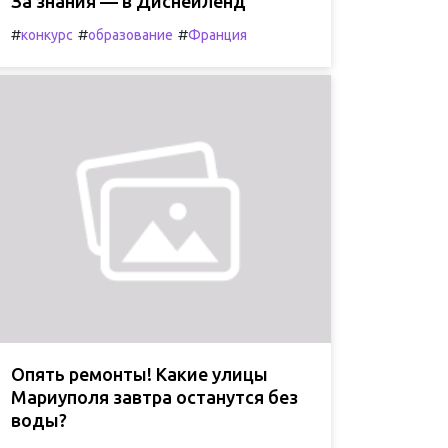
За знания — в Диснейленд
#
#
#
конкурс
образование
Франция
Опять ремонты! Какие улицы
Мариуполя завтра останутся без
воды?