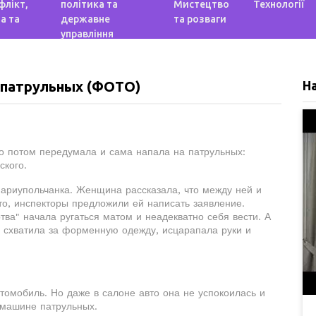
флікт,
політика та
Мистецтво
Технології
а та
державне
та розваги
управління
 патрульных (ФОТО)
Н
о потом передумала и сама напала на патрульных:
ского.
ариупольчанка. Женщина рассказала, что между ней и
о, инспекторы предложили ей написать заявление.
ва" начала ругаться матом и неадекватно себя вести. А
: схватила за форменную одежду, исцарапала руки и
омобиль. Но даже в салоне авто она не успокоилась и
 машине патрульных.