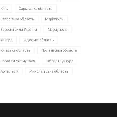
Київ
Харківська область
Запорізька область
Маріуполь
Збройні сили України
Мариуполь
Дніпро
Одеська область
Київська область
Полтавська область
новости Мариуполя
Інфраструктура
Артилерія
Миколаївська область