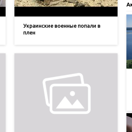
А
Украинские военные попали в
плен