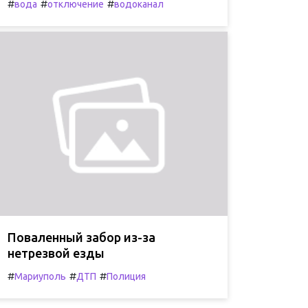
#
#
#
вода
отключение
водоканал
Поваленный забор из-за
нетрезвой езды
#
#
#
Мариуполь
ДТП
Полиция