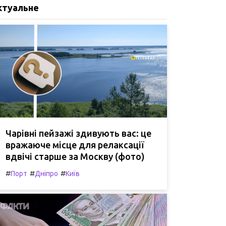
ктуальне
Чарівні пейзажі здивують вас: це
вражаюче місце для релаксації
вдвічі старше за Москву (фото)
#
#
#
Порт
Дніпро
Київ