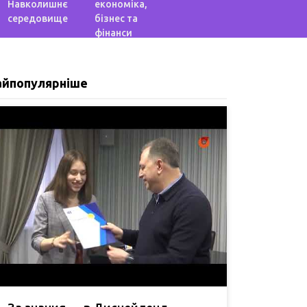
Навколишнє
економіка,
середовище
бізнес та
фінанси
айпопулярніше