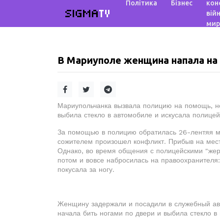
Політика
Бізнес
кон
SIGMA
TV
війн
мир
В Мариуполе женщина напала на
Мариупольчанка вызвала полицию на помощь, н
выбила стекло в автомобиле и искусала полицей
За помощью в полицию обратилась 26-лентяя м
сожителем произошел конфликт. Прибыв на мест
Однако, во время общения с полицейскими "жерт
потом и вовсе набросилась на правоохранителя
покусала за ногу.
Женщину задержали и посадили в служебный авт
начала бить ногами по двери и выбила стекло в