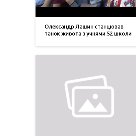
Олександр Лашин станцював
танок живота з учнями 52 школи