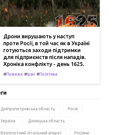
Дрони вирушають у наступ
проти Росії, в той час як в Україні
готуються заходи підтримки
для підприємств після нападів.
Хроніка конфлікту - день 1625.
#
#
#
Пожежа
Іран
Політика
еги
Дніпропетровська область
Росія
Україна
Донецька область
Безпілотний літальний апарат
Росіяни