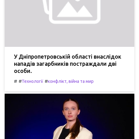
У Дніпропетровській області внаслідок
нападів загарбників постраждали дві
особи.
#
#
#
Технології
конфлікт, війна та мир