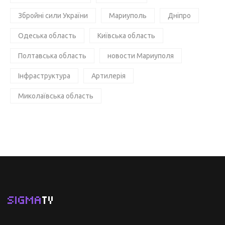
Збройні сили України
Мариуполь
Дніпро
Одеська область
Київська область
Полтавська область
новости Мариуполя
Інфраструктура
Артилерія
Миколаївська область
SIGMA
TV