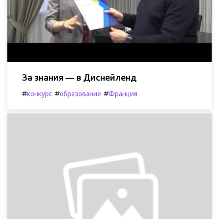
За знания — в Диснейленд
#
#
#
конкурс
образование
Франция