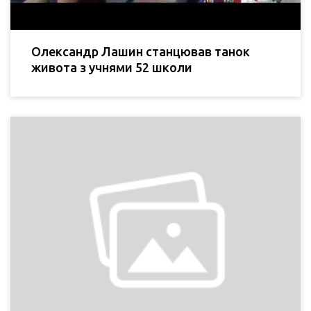
Олександр Лашин станцював танок
живота з учнями 52 школи