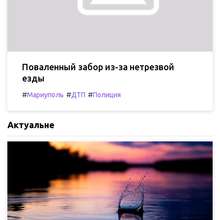
Поваленный забор из-за нетрезвой
езды
#
#
#
Мариуполь
ДТП
Полиция
Актуальне