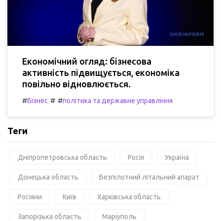
Економічний огляд: бізнесова
активність підвищується, економіка
повільно відновлюється.
#
#
#
Бізнес
політика та державне управління
Теги
Дніпропетровська область
Росія
Україна
Донецька область
Безпілотний літальний апарат
Росіяни
Київ
Харківська область
Запорізька область
Маріуполь