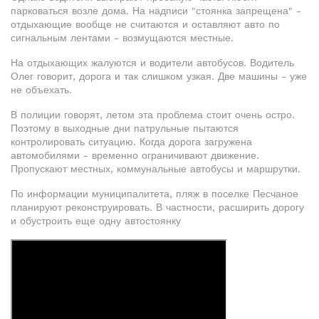
парковаться возле дома. На надписи "стоянка запрещена" -
отдыхающие вообще не считаются и оставляют авто по
сигнальным лентами - возмущаются местные.
На отдыхающих жалуются и водители автобусов. Водитель
Олег говорит, дорога и так слишком узкая. Две машины - уже
не объехать.
В полиции говорят, летом эта проблема стоит очень остро.
Поэтому в выходные дни патрульные пытаются
контролировать ситуацию. Когда дорога загружена
автомобилями - временно ограничивают движение.
Пропускают местных, коммунальные автобусы и маршрутки.
По информации муниципалитета, пляж в поселке Песчаное
планируют реконструировать. В частности, расширить дорогу
и обустроить еще одну автостоянку