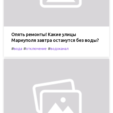
Опять ремонты! Какие улицы
Мариуполя завтра останутся без воды?
#
#
#
вода
отключение
водоканал