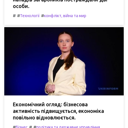
особи.
#
#
#
Технології
конфлікт, війна та мир
Економічний огляд: бізнесова
активність підвищується, економіка
повільно відновлюється.
#
#
#
Бізнес
політика та державне управління