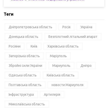
Теги
Дніпропетровська область
Росія
Україна
Донецька область
Безпілотний літальний апарат
Росіяни
Київ
Харківська область
Запорізька область
Маріуполь
Збройні сили України
Мариуполь
Дніпро
Одеська область
Київська область
Полтавська область
новости Мариуполя
Інфраструктура
Артилерія
Миколаївська область