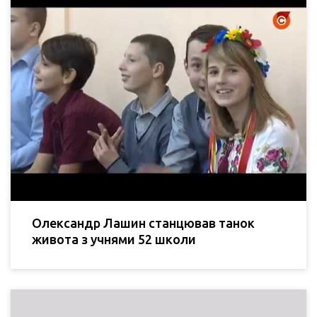
Олександр Лашин станцював танок
живота з учнями 52 школи