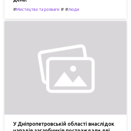
#
#
#
Мистецтво та розваги
люди
У Дніпропетровській області внаслідок
нападів загарбників постраждали дві