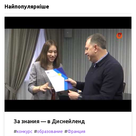
Найпопулярніше
За знания — в Диснейленд
#
#
#
конкурс
образование
Франция