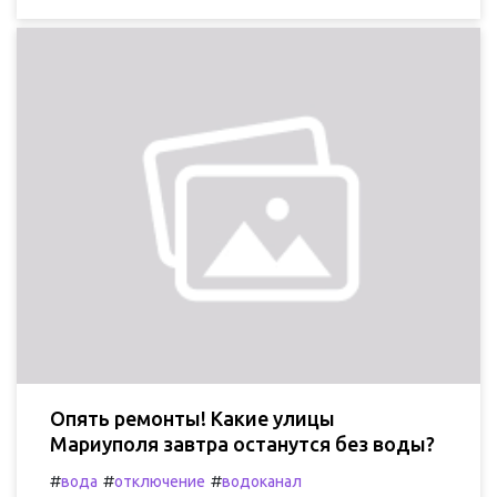
Опять ремонты! Какие улицы
Мариуполя завтра останутся без воды?
#
#
#
вода
отключение
водоканал