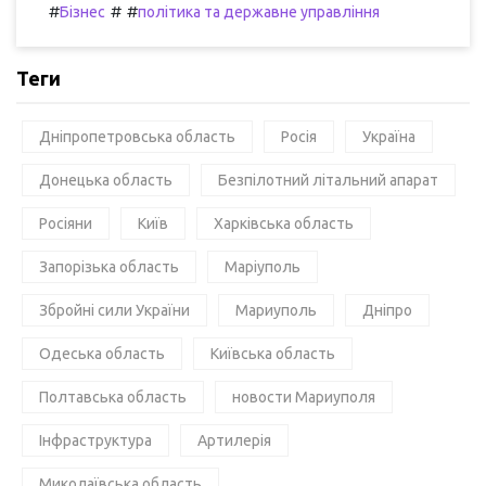
#
#
#
Бізнес
політика та державне управління
Теги
Дніпропетровська область
Росія
Україна
Донецька область
Безпілотний літальний апарат
Росіяни
Київ
Харківська область
Запорізька область
Маріуполь
Збройні сили України
Мариуполь
Дніпро
Одеська область
Київська область
Полтавська область
новости Мариуполя
Інфраструктура
Артилерія
Миколаївська область