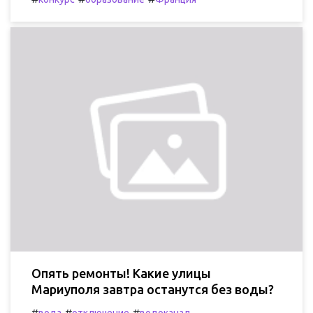
Опять ремонты! Какие улицы
Мариуполя завтра останутся без воды?
#
#
#
вода
отключение
водоканал