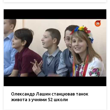
Олександр Лашин станцював танок
живота з учнями 52 школи