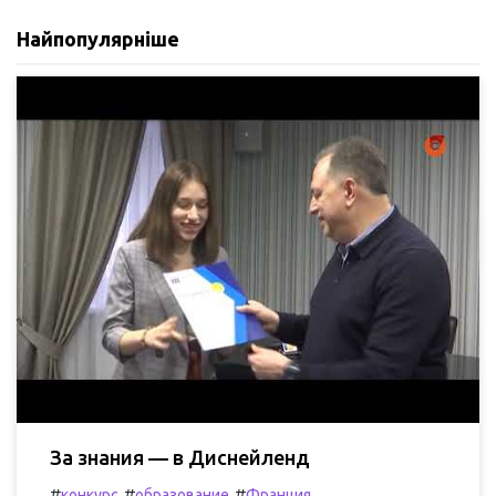
Найпопулярніше
За знания — в Диснейленд
#
#
#
конкурс
образование
Франция