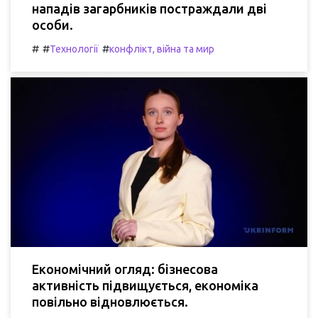
нападів загарбників постраждали дві
особи.
#
#
#
Технології
конфлікт, війна та мир
Економічний огляд: бізнесова
активність підвищується, економіка
повільно відновлюється.