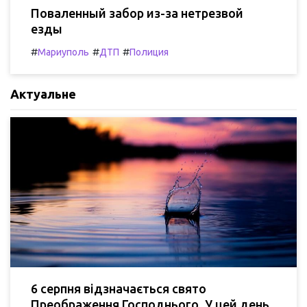
Поваленный забор из-за нетрезвой
езды
#
#
#
Мариуполь
ДТП
Полиция
Актуальне
6 серпня відзначається свято
Преображення Господнього. У цей день