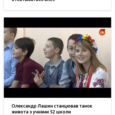
Олександр Лашин станцював танок
живота з учнями 52 школи