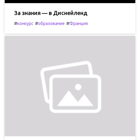
За знания — в Диснейленд
#
#
#
конкурс
образование
Франция