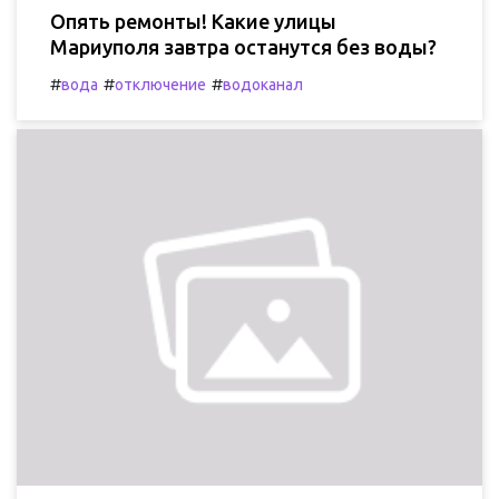
Опять ремонты! Какие улицы
Мариуполя завтра останутся без воды?
#
#
#
вода
отключение
водоканал