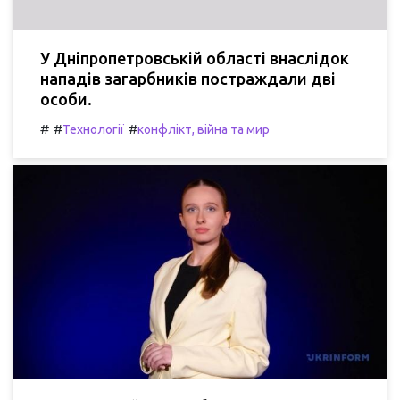
У Дніпропетровській області внаслідок
нападів загарбників постраждали дві
особи.
#
#
#
Технології
конфлікт, війна та мир