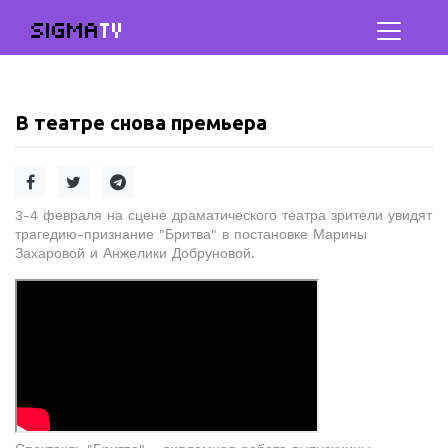
SIGMA
TV
В театре снова премьера
3-4 февраля на сцене драматического театра зрители увидят
трагедию-признание "Бритва" в постановке Марины
Захаровой и Анжелики Добруновой.