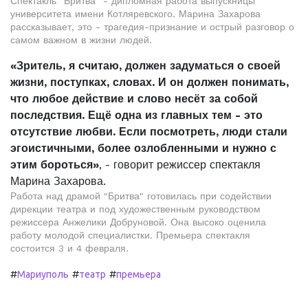
Спектакль "Бритва" - дипломная работа выпускницы
университета имени Котляревского. Марина Захарова
рассказывает, это - трагедия-признание и острый разговор о
самом важном в жизни людей.
«Зритель, я считаю, должен задуматься о своей
жизни, поступках, словах. И он должен понимать,
что любое действие и слово несёт за собой
последствия. Ещё одна из главных тем - это
отсутствие любви. Если посмотреть, люди стали
эгоистичными, более озлобленными и нужно с
этим бороться»
, - говорит режиссер спектакля
Марина Захарова.
Работа над драмой "Бритва" готовилась при содействии
дирекции театра и под художественным руководством
режиссера Анжелики Добруновой. Она высоко оценила
работу молодой специалистки. Премьера спектакля
состоится 3 и 4 февраля.
#
#
#
Мариуполь
театр
премьера