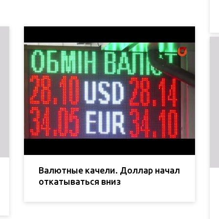
Валютные качели. Доллар начал
откатываться вниз