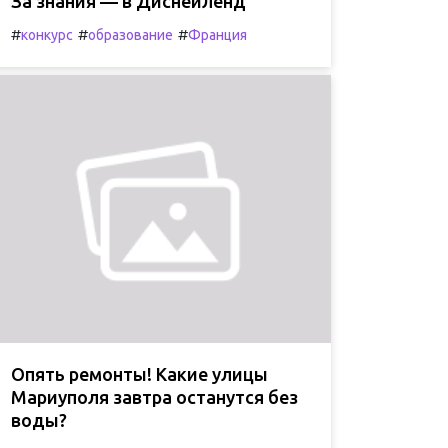
За знания — в Диснейленд
#
#
#
конкурс
образование
Франция
Опять ремонты! Какие улицы
Мариуполя завтра останутся без
воды?