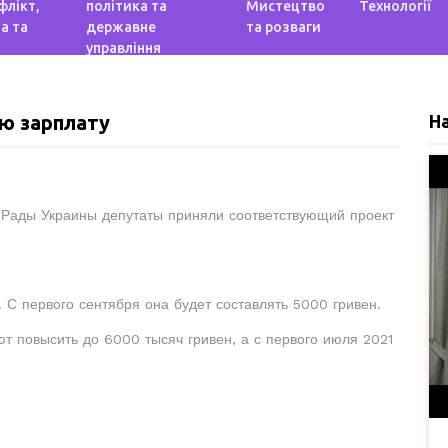
флікт,
політика та
Мистецтво
Технології
а та
державне
та розваги
управління
ю зарплату
Н
 Рады Украины депутаты приняли соответствующий проект
С первого сентября она будет составлять 5000 гривен.
т повысить до 6000 тысяч гривен, а с первого июля 2021