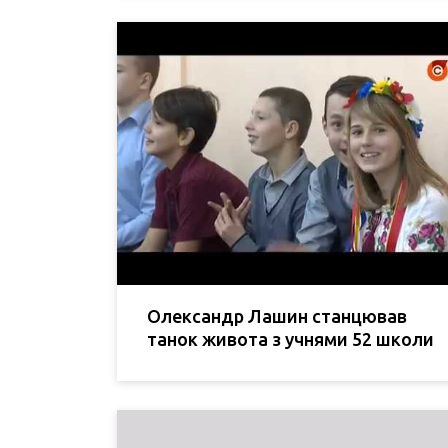
Олександр Лашин станцював
танок живота з учнями 52 школи