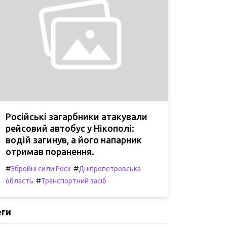
Російські загарбники атакували
рейсовий автобус у Нікополі:
водій загинув, а його напарник
отримав поранення.
#
#
Збройні сили Росії
Дніпропетровська
#
область
Транспортний засіб
еги