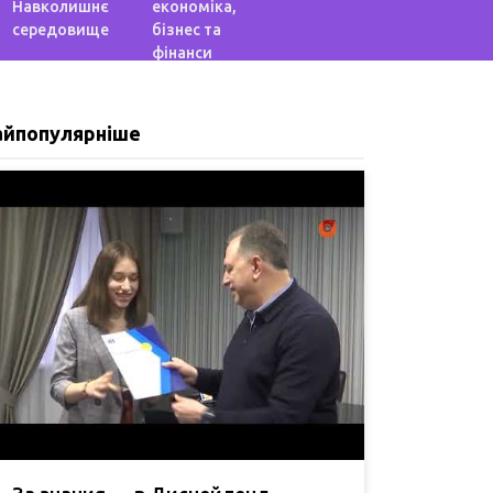
Навколишнє
економіка,
середовище
бізнес та
фінанси
айпопулярніше