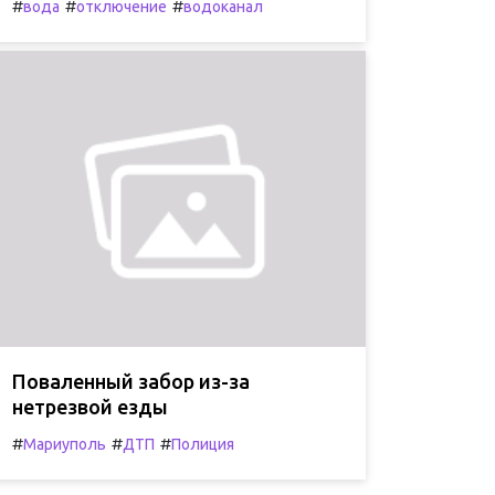
#
#
#
вода
отключение
водоканал
Поваленный забор из-за
нетрезвой езды
#
#
#
Мариуполь
ДТП
Полиция