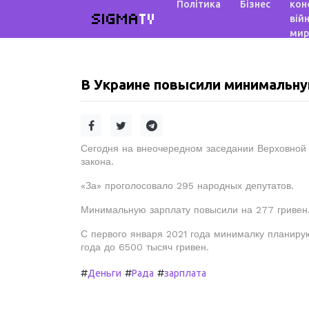
Політика
Бізнес
кон
SIGMA
TV
війн
мир
В Украине повысили минимальну
Сегодня на внеочередном заседании Верховной
закона.
«За» проголосовало 295 народных депутатов.
Минимальную зарплату повысили на 277 гривен. 
С первого января 2021 года минималку планирую
года до 6500 тысяч гривен.
#
#
#
Деньги
Рада
зарплата