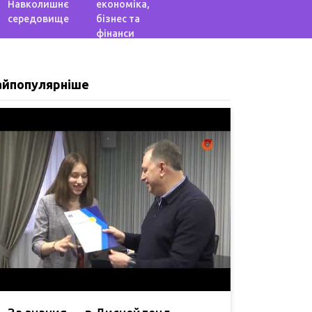
Навколишнє
економіка,
середовище
бізнес та
фінанси
айпопулярніше