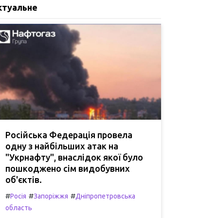
ктуальне
Російська Федерація провела
одну з найбільших атак на
"Укрнафту", внаслідок якої було
пошкоджено сім видобувних
об'єктів.
#
#
#
Росія
Запоріжжя
Дніпропетровська
область