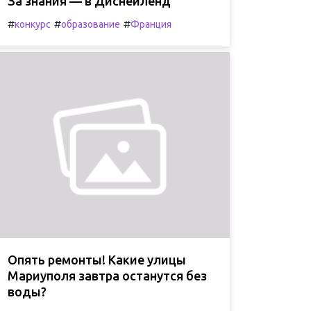
За знания — в Диснейленд
#
#
#
конкурс
образование
Франция
Опять ремонты! Какие улицы
Мариуполя завтра останутся без
воды?