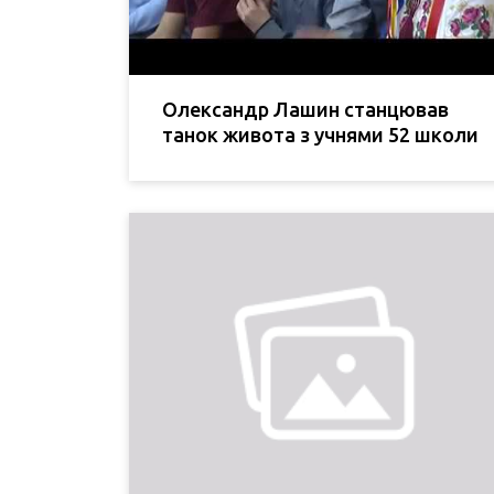
Олександр Лашин станцював
танок живота з учнями 52 школи