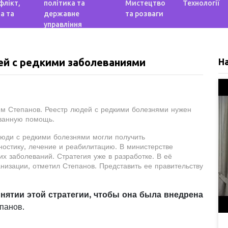
флікт,
політика та
Мистецтво
Технології
а та
державне
та розваги
управління
ей с редкими заболеваниями
Н
м Степанов. Реестр людей с редкими болезнями нужен
ованную помощь.
люди с редкими болезнями могли получить
остику, лечение и реабилитацию. В министерстве
х заболеваний. Стратегия уже в разработке. В её
низации, отметил Степанов. Представить ее правительству
нятии этой стратегии, чтобы она была внедрена
панов.