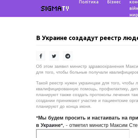
Політика
Бізнес
кон
SIGMA
TV
війн
мир
В Украине создадут реестр люд
Об этом заявил министр здравоохранения Макси
для того, чтобы больные получали квалифицир
Такой реестр нужен украинцам для того, чтобы 
квалифицированную помощь, профилактику, дигн
планируют также создать протоколы лечения таки
создании принимают участие и пациентские орга
планируют до конца июня.
"Мы будем просить и настаивать на при
в Украине"
, - отметил министр Максим Сте