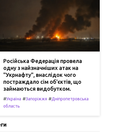
Російська Федерація провела
одну з найзначніших атак на
"Укрнафту", внаслідок чого
постраждало сім об'єктів, що
займаються видобутком.
#
#
#
Україна
Запоріжжя
Дніпропетровська
область
еги