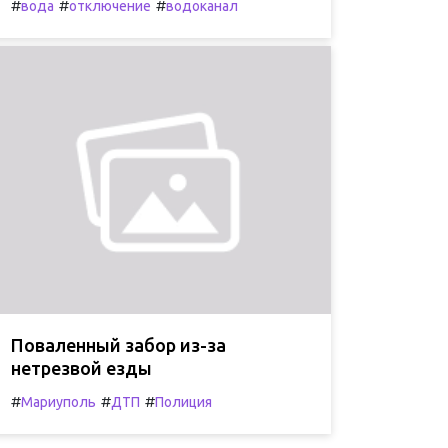
#
#
#
вода
отключение
водоканал
Поваленный забор из-за
нетрезвой езды
#
#
#
Мариуполь
ДТП
Полиция