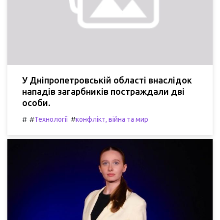
У Дніпропетровській області внаслідок
нападів загарбників постраждали дві
особи.
#
#
#
Технології
конфлікт, війна та мир