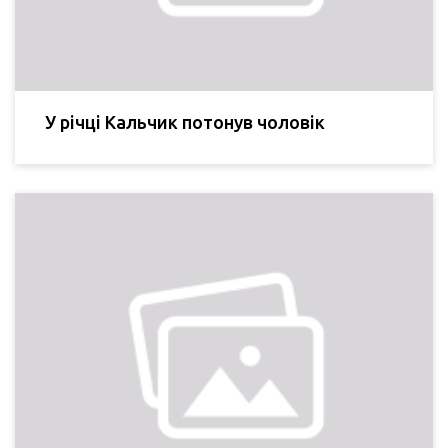
У річці Кальчик потонув чоловік