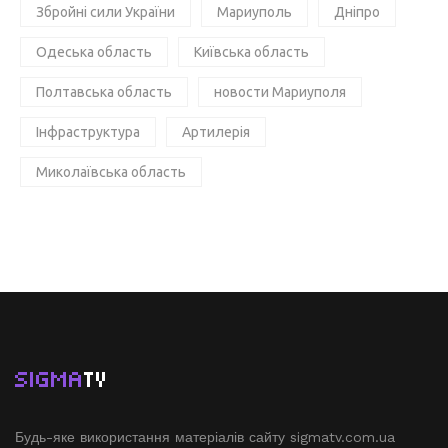
Збройні сили України
Мариуполь
Дніпро
Одеська область
Київська область
Полтавська область
новости Мариуполя
Інфраструктура
Артилерія
Миколаївська область
SIGMA
TV
Будь-яке використання матеріалів сайту sigmatv.com.ua