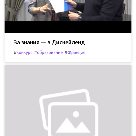
За знания — в Диснейленд
#
#
#
конкурс
образование
Франция