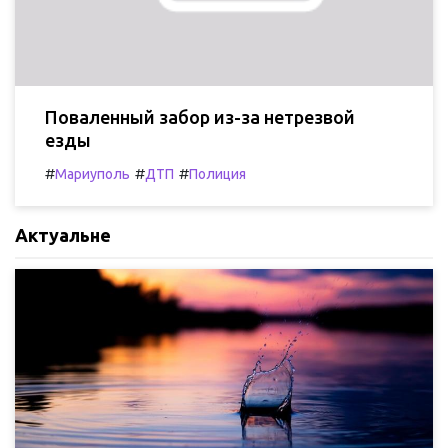
Поваленный забор из-за нетрезвой
езды
#
#
#
Мариуполь
ДТП
Полиция
Актуальне