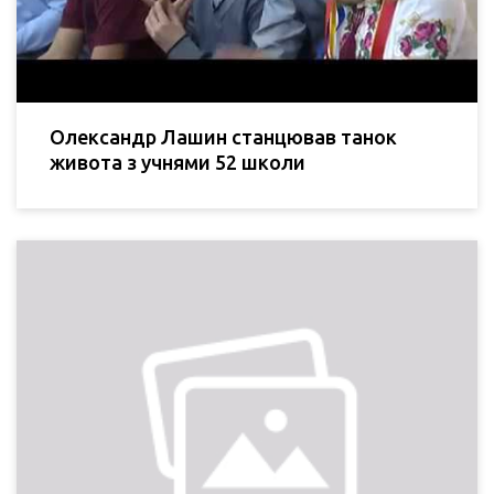
Олександр Лашин станцював танок
живота з учнями 52 школи