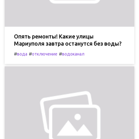
Опять ремонты! Какие улицы
Мариуполя завтра останутся без воды?
#
#
#
вода
отключение
водоканал