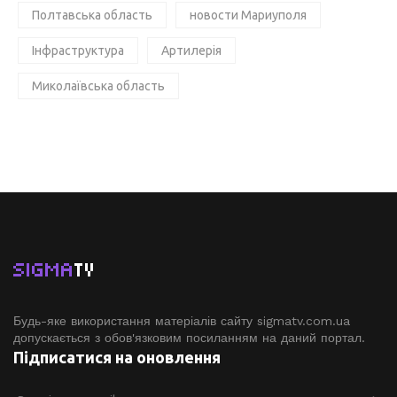
Полтавська область
новости Мариуполя
Інфраструктура
Артилерія
Миколаївська область
SIGMA
TV
Будь-яке використання матеріалів сайту sigmatv.com.ua
допускається з обов'язковим посиланням на даний портал.
Підписатися на оновлення