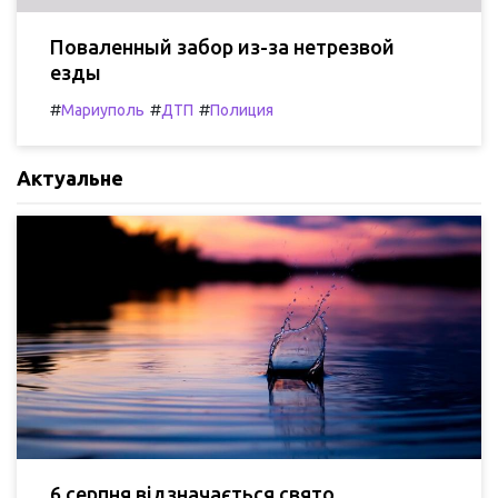
Поваленный забор из-за нетрезвой
езды
#
#
#
Мариуполь
ДТП
Полиция
Актуальне
6 серпня відзначається свято