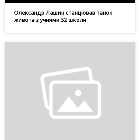
Олександр Лашин станцював танок
живота з учнями 52 школи