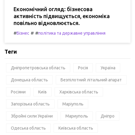
Економічний огляд: бізнесова
активність підвищується, економіка
повільно відновлюється.
#
#
#
Бізнес
політика та державне управління
Теги
Дніпропетровська область
Росія
Україна
Донецька область
Безпілотний літальний апарат
Росіяни
Київ
Харківська область
Запорізька область
Маріуполь
Збройні сили України
Мариуполь
Дніпро
Одеська область
Київська область