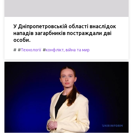
У Дніпропетровській області внаслідок
нападів загарбників постраждали дві
особи.
#
#
#
Технології
конфлікт, війна та мир