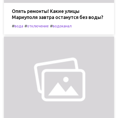
Опять ремонты! Какие улицы
Мариуполя завтра останутся без воды?
#
#
#
вода
отключение
водоканал