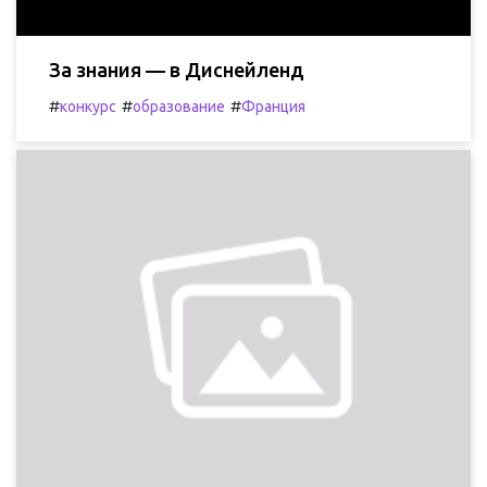
За знания — в Диснейленд
#
#
#
конкурс
образование
Франция