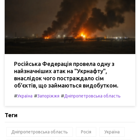
Російська Федерація провела одну з
найзначніших атак на "Укрнафту",
внаслідок чого постраждало сім
об'єктів, що займаються видобутком.
#
#
#
Україна
Запоріжжя
Дніпропетровська область
Теги
Дніпропетровська область
Росія
Україна