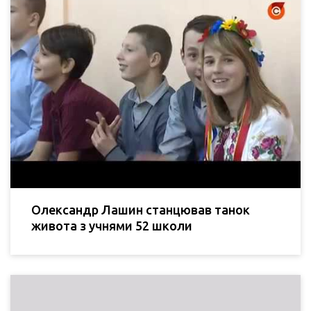
Олександр Лашин станцював танок
живота з учнями 52 школи