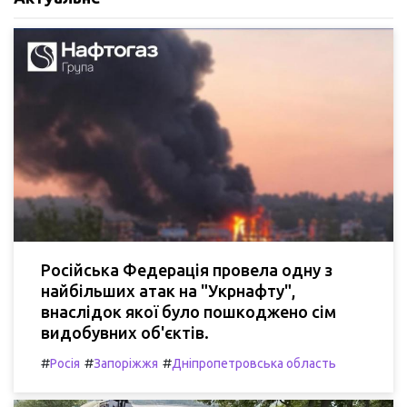
Російська Федерація провела одну з
найбільших атак на "Укрнафту",
внаслідок якої було пошкоджено сім
видобувних об'єктів.
#
#
#
Росія
Запоріжжя
Дніпропетровська область