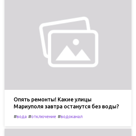
Опять ремонты! Какие улицы
Мариуполя завтра останутся без воды?
#
#
#
вода
отключение
водоканал