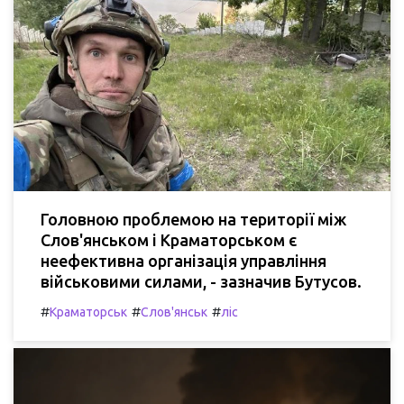
Головною проблемою на території між
Слов'янськом і Краматорськом є
неефективна організація управління
військовими силами, - зазначив Бутусов.
#
#
#
Краматорськ
Слов'янськ
ліс