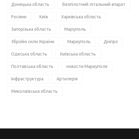
Донецька область
Безпілотний літальний апарат
Росіяни
Київ
Харківська область
Запорізька область
Маріуполь
Збройні сили України
Мариуполь
Дніпро
Одеська область
Київська область
Полтавська область
новости Мариуполя
Інфраструктура
Артилерія
Миколаївська область