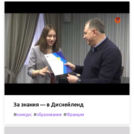
За знания — в Диснейленд
#
#
#
конкурс
образование
Франция