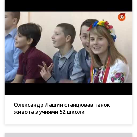
Олександр Лашин станцював танок
живота з учнями 52 школи