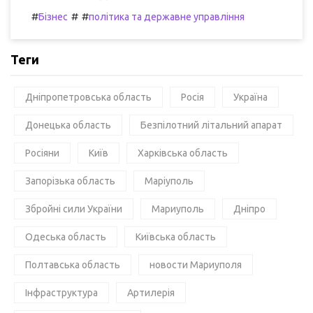
#
#
#
Бізнес
політика та державне управління
Теги
Дніпропетровська область
Росія
Україна
Донецька область
Безпілотний літальний апарат
Росіяни
Київ
Харківська область
Запорізька область
Маріуполь
Збройні сили України
Мариуполь
Дніпро
Одеська область
Київська область
Полтавська область
новости Мариуполя
Інфраструктура
Артилерія