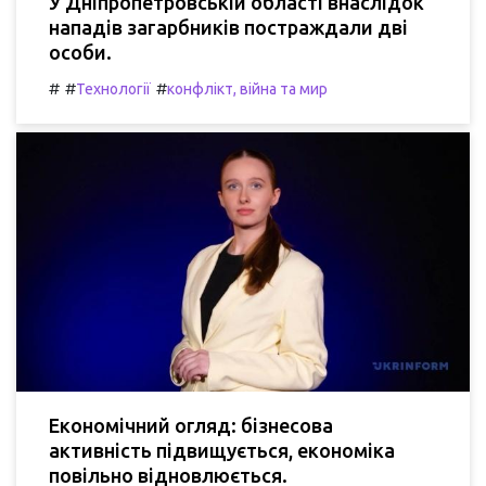
У Дніпропетровській області внаслідок
нападів загарбників постраждали дві
особи.
#
#
#
Технології
конфлікт, війна та мир
Економічний огляд: бізнесова
активність підвищується, економіка
повільно відновлюється.