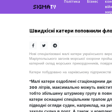
Політика
Бізнес
кон
SIGMA
TV
війн
мир
Швидкісні катери поповнили фло
Нові спеціалізовані малі катери українського вир
Маріупольського загонів морської охорони прой
катерний склад морських прикордонників, повід
Катери побудовано на харківському підприємстві 
"Малі катери оздоблені стаціонарним д
300 літрів, максимально можуть вмістити
тобто збільшену штурмову групу в повно
катери оснащені спеціальним трапом дл
підводні огляди суден, наприклад, на р
заходу судна в порт. А також, у компле