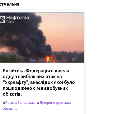
ктуальне
Російська Федерація провела
одну з найбільших атак на
"Укрнафту", внаслідок якої було
пошкоджено сім видобувних
об'єктів.
#
#
#
Росія
Запоріжжя
Дніпропетровська
область