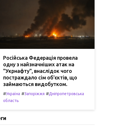
Російська Федерація провела
одну з найзначніших атак на
"Укрнафту", внаслідок чого
постраждало сім об'єктів, що
займаються видобутком.
#
#
#
Україна
Запоріжжя
Дніпропетровська
область
еги