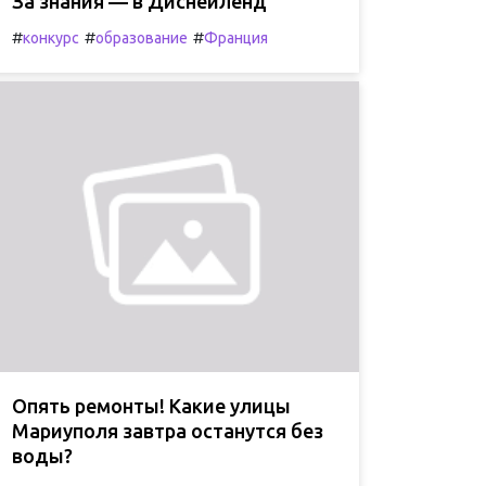
За знания — в Диснейленд
#
#
#
конкурс
образование
Франция
Опять ремонты! Какие улицы
Мариуполя завтра останутся без
воды?