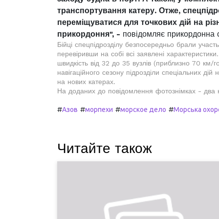
транспортування катеру. Отже, спецпідр
переміщуватися для точкових дій на різ
прикордоння", -
повідомляє прикордонна 
Бійці спецпідрозділу безпосередньо брали участь
перевіривши на собі всі заявлені характеристик
швидкість від 32 до 35 вузлів (приблизно 70 км/
навігаційного сезону підрозділи спеціальних ді
на нових катерах.
На доданих до повідомлення фотознімках - два 
#
#
#
#
Азов
морпехи
морское дело
Морська охор
Читайте також