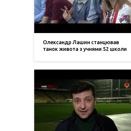
Олександр Лашин станцював
танок живота з учнями 52 школи