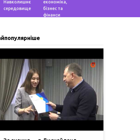
Навколишнє
економіка,
середовище
бізнес та
фінанси
айпопулярніше