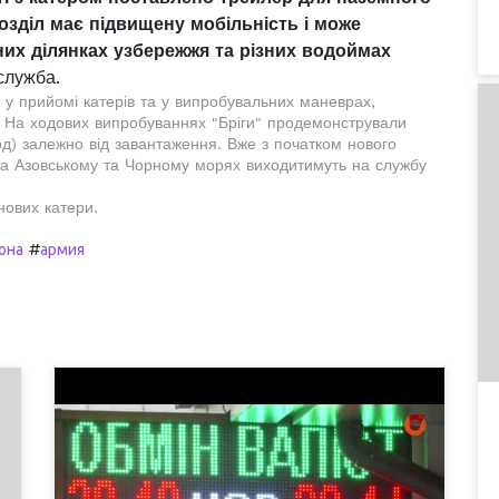
озділ має підвищену мобільність і може
них ділянках узбережжя та різних водоймах
служба.
 у прийомі катерів та у випробувальних маневрах,
и. На ходових випробуваннях "Бріги" продемонстрували
год) залежно від завантаження. Вже з початком нового
й на Азовському та Чорному морях виходитимуть на службу
нових катери.
#
она
армия