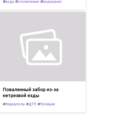
#
#
#
вода
отключение
водоканал
Поваленный забор из-за
нетрезвой езды
#
#
#
Мариуполь
ДТП
Полиция