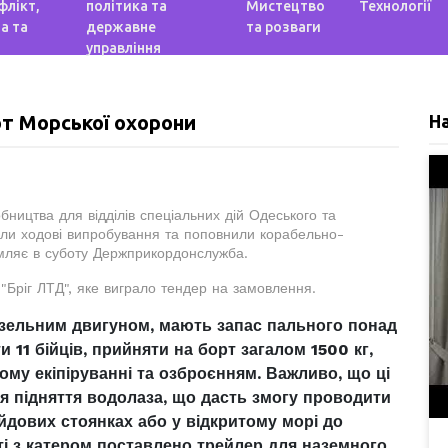
флікт,
політика та
Мистецтво
Технології
а та
державне
та розваги
управління
т Морської охорони
Н
обництва для відділів спеціальних дій Одеського та
шли ходові випробування та поповнили корабельно-
омляє в суботу Держприкордонслужба.
"Бріг ЛТД", яке виграло тендер на замовлення.
изельним двигуном, мають запас пального понад
 11 бійців, прийняти на борт загалом 1500 кг,
му екіпіруванні та озброєнням. Важливо, що ці
я підняття водолаза, що дасть змогу проводити
ейдових стоянках або у відкритому морі до
кті з катером поставлено трейлер для наземного