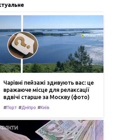
ктуальне
Чарівні пейзажі здивують вас: це
вражаюче місце для релаксації
вдвічі старше за Москву (фото)
#
#
#
Порт
Дніпро
Київ