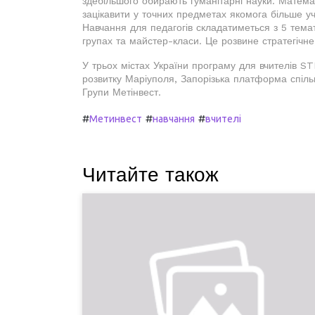
здебільшого обирають гуманітарні науки. Математ
зацікавити у точних предметах якомога більше учн
Навчання для педагогів складатиметься з 5 темати
групах та майстер-класи. Це розвине стратегічне,
У трьох містах України програму для вчителів S
розвитку Маріуполя, Запорізька платформа спіль
Групи Метінвест.
#
#
#
Метинвест
навчання
вчителі
Читайте також