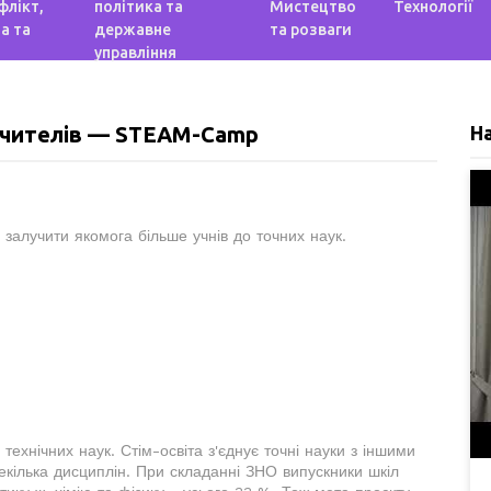
флікт,
політика та
Мистецтво
Технології
а та
державне
та розваги
управління
 вчителів — STEAM-Camp
Н
 залучити якомога більше учнів до точних наук.
 технічних наук. Стім-освіта з'єднує точні науки з іншими
екілька дисциплін. При складанні ЗНО випускники шкіл