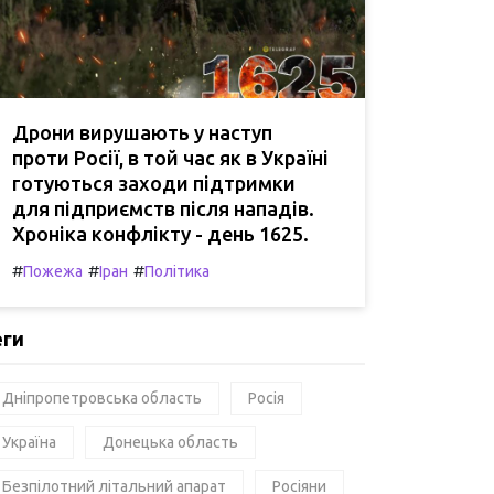
Дрони вирушають у наступ
проти Росії, в той час як в Україні
готуються заходи підтримки
для підприємств після нападів.
Хроніка конфлікту - день 1625.
#
#
#
Пожежа
Іран
Політика
еги
Дніпропетровська область
Росія
Україна
Донецька область
Безпілотний літальний апарат
Росіяни