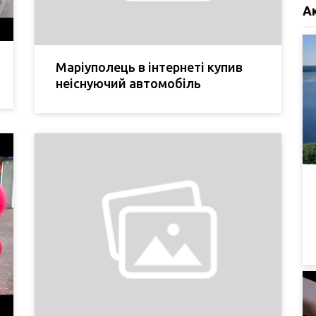
А
Маріуполець в інтернеті купив
неіснуючий автомобіль