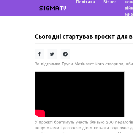
Політика
Бізнес
кон
SIGMA
TV
війн
мир
Сьогодні стартував проєкт для
За підтримки Групи Метінвест його створили, аби
У проєкті братимуть участь близько 200 педагогів
напрямками і дозволяє дітям вивчати водночас д