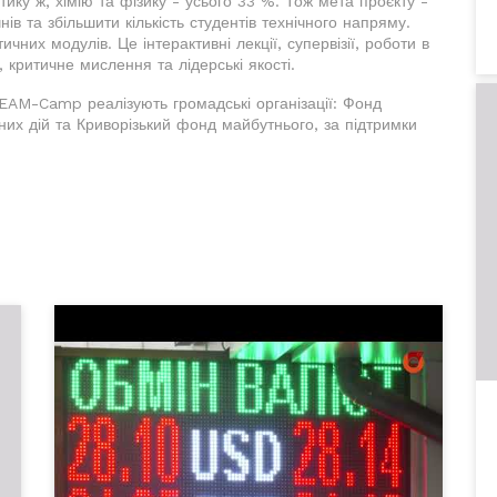
ику ж, хімію та фізику - усього 33 %. Тож мета проєкту -
ів та збільшити кількість студентів технічного напряму.
чних модулів. Це інтерактивні лекції, супервізії, роботи в
 критичне мислення та лідерські якості.
TEAM-Camp реалізують громадські організації: Фонд
них дій та Криворізький фонд майбутнього, за підтримки