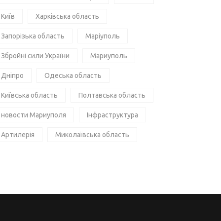
Київ
Харківська область
Запорізька область
Маріуполь
Збройні сили України
Мариуполь
Дніпро
Одеська область
Київська область
Полтавська область
новости Мариуполя
Інфраструктура
Артилерія
Миколаївська область