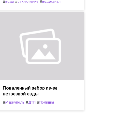
#
#
#
вода
отключение
водоканал
Поваленный забор из-за
нетрезвой езды
#
#
#
Мариуполь
ДТП
Полиция