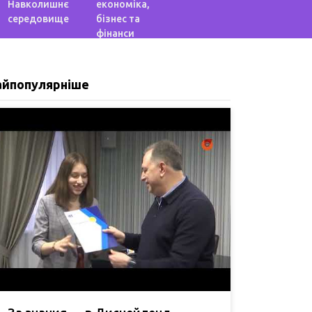
Навколишнє
економіка,
середовище
бізнес та
фінанси
айпопулярніше