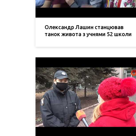
Олександр Лашин станцював
танок живота з учнями 52 школи