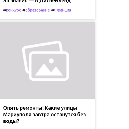
За знания — в Диснейленд
#
#
#
конкурс
образование
Франция
Опять ремонты! Какие улицы
Мариуполя завтра останутся без
воды?