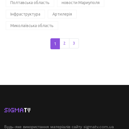
Полтавська область
новости Мариуполя
Інфраструктура
Артилерія
Миколаївська область
1
2
3
SIGMA
TV
Будь-яке використання матеріалів сайту sigmatv.com.ua