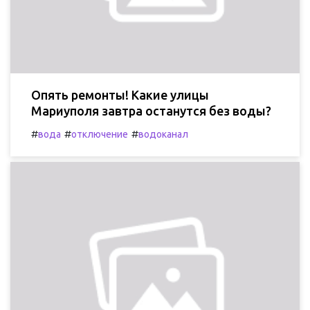
Опять ремонты! Какие улицы
Мариуполя завтра останутся без воды?
#
#
#
вода
отключение
водоканал