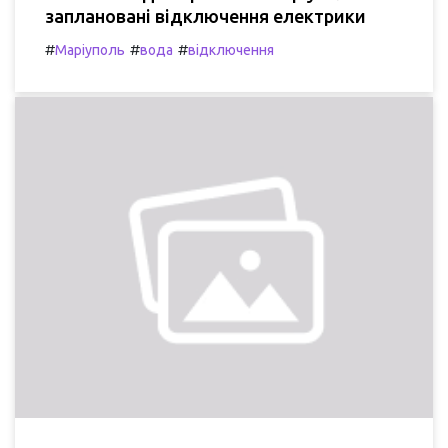
заплановані відключення електрики
#
#
#
Маріуполь
вода
відключення