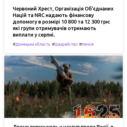
Червоний Хрест, Організація Об'єднаних
Націй та NRC надають фінансову
допомогу в розмірі 10 800 та 12 300 грн:
які групи отримувачів отримають
виплати у серпні.
#
#
#
Донецька область
Шахрайство
пенсія
Дрони вирушають у наступ проти Росії, в