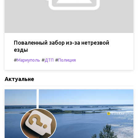
Поваленный забор из-за нетрезвой
езды
#
#
#
Мариуполь
ДТП
Полиция
Актуальне