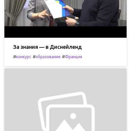
За знания — в Диснейленд
#
#
#
конкурс
образование
Франция