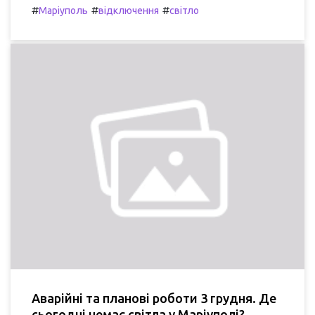
#
#
#
Маріуполь
відключення
світло
Аварійні та планові роботи 3 грудня. Де
сьогодні немає світла у Маріуполі?