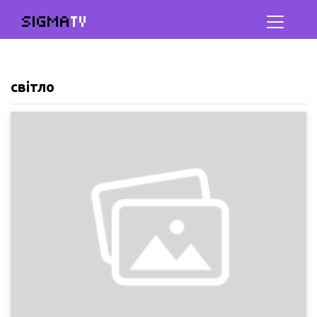
SIGMA
TV
світло