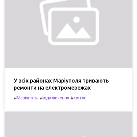
У всіх районах Маріуполя тривають
ремонти на електромережах
#
#
#
Маріуполь
відключення
світло