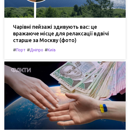
Чарівні пейзажі здивують вас: це
вражаюче місце для релаксації вдвічі
старше за Москву (фото)
#
#
#
Порт
Дніпро
Київ