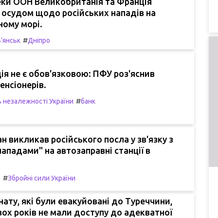
еки ООН Великобританія та Франція
 осудом щодо російських нападів на
ному морі.
#
'янськ
Дніпро
ія не є обов'язковою: ПФУ роз'яснив
енсіонерів.
#
 незалежності України
банк
 викликав російського посла у зв'язку з
ападами" на автозаправні станції в
#
в
Збройні сили України
рнату, які були евакуйовані до Туреччини,
ох років не мали доступу до адекватної