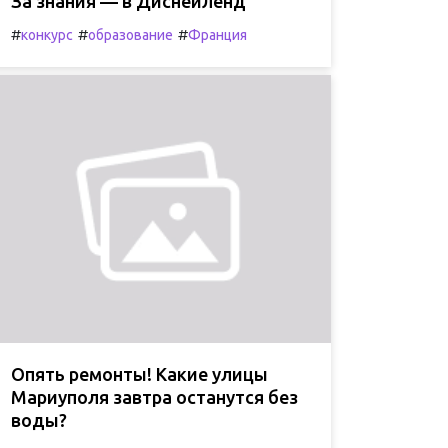
За знания — в Диснейленд
#
#
#
конкурс
образование
Франция
Опять ремонты! Какие улицы
Мариуполя завтра останутся без
воды?