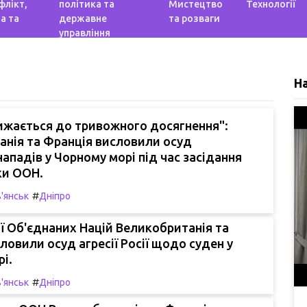
флікт,
політика та
Мистецтво
Технології
а та
державне
та розваги
управління
Н
ижається до тривожного досягнення":
анія та Франція висловили осуд
нападів у Чорному морі під час засідання
ки ООН.
#
'янськ
Дніпро
ії Об'єднаних Націй Великобританія та
ловили осуд агресії Росії щодо суден у
і.
#
'янськ
Дніпро