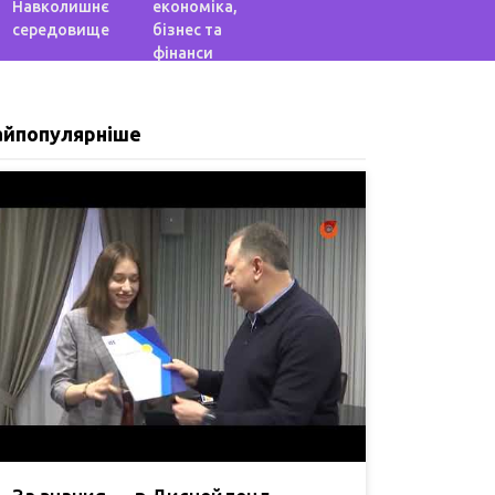
Навколишнє
економіка,
середовище
бізнес та
фінанси
айпопулярніше