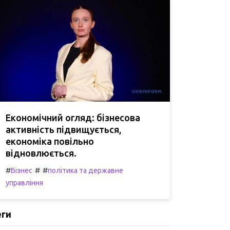
Економічний огляд: бізнесова
активність підвищується,
економіка повільно
відновлюється.
#
#
#
Бізнес
політика та державне
управління
еги