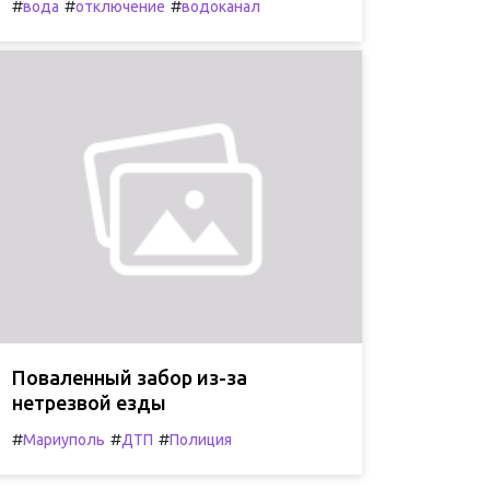
#
#
#
вода
отключение
водоканал
Поваленный забор из-за
нетрезвой езды
#
#
#
Мариуполь
ДТП
Полиция