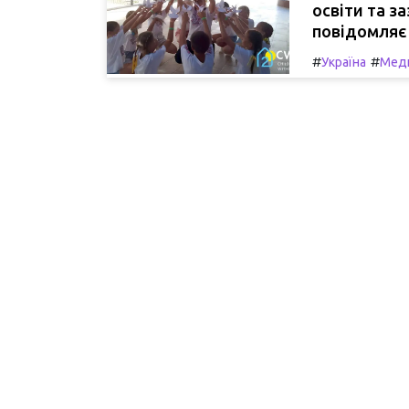
освіти та з
повідомляє 
#
#
Україна
Мед