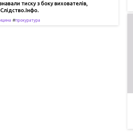
азнавали тиску з боку вихователів,
Слідство.Інфо.
#
ицина
прокуратура