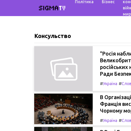
Політика
Бізнес
кон
SIGMA
TV
війн
мир
Консульство
"Росія набл
Великобрит
російських 
Ради Безпе
#
#
Україна
Слов
В Організац
Франція вис
Чорному мор
#
#
Україна
Слов