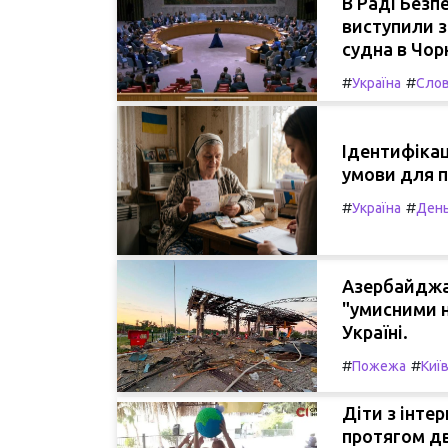
В Раді Безп
виступили з
судна в Чор
#
#
Україна
Слов
Ідентифікац
умови для п
#
#
Україна
День
Азербайджан
"умисними н
Україні.
#
#
Пожежа
Киї
Діти з інте
протягом дв