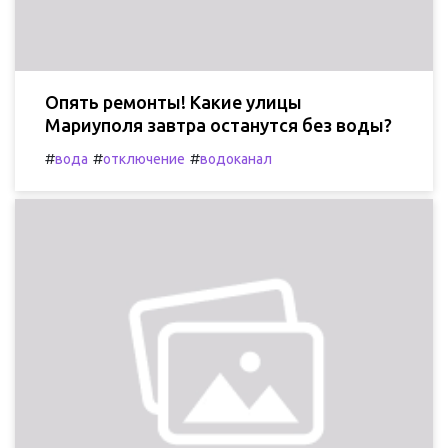
Опять ремонты! Какие улицы
Мариуполя завтра останутся без воды?
#
#
#
вода
отключение
водоканал