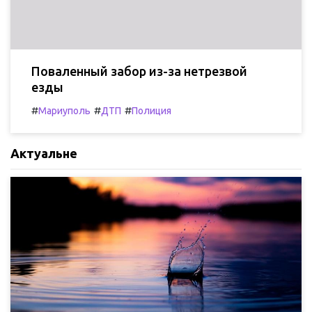
Поваленный забор из-за нетрезвой
езды
#
#
#
Мариуполь
ДТП
Полиция
Актуальне