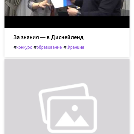
За знания — в Диснейленд
#
#
#
конкурс
образование
Франция