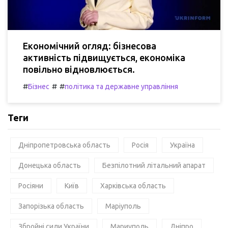
Економічний огляд: бізнесова
активність підвищується, економіка
повільно відновлюється.
#
#
#
Бізнес
політика та державне управління
Теги
Дніпропетровська область
Росія
Україна
Донецька область
Безпілотний літальний апарат
Росіяни
Київ
Харківська область
Запорізька область
Маріуполь
Збройні сили України
Мариуполь
Дніпро