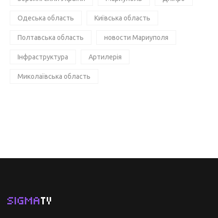
Одеська область
Київська область
Полтавська область
новости Мариуполя
Інфраструктура
Артилерія
Миколаївська область
SIGMA
TV