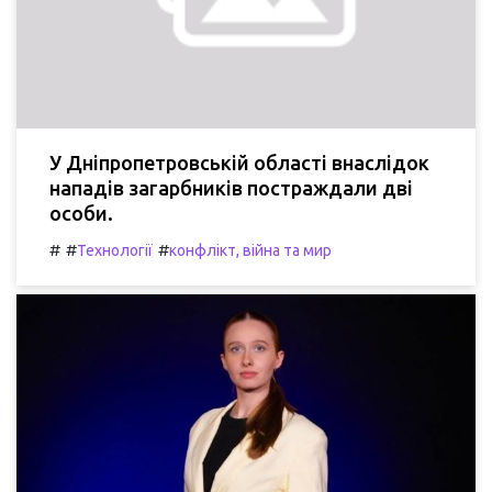
У Дніпропетровській області внаслідок
нападів загарбників постраждали дві
особи.
#
#
#
Технології
конфлікт, війна та мир