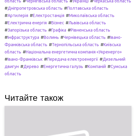
#
#
#
область
Чернігівська область
Українці
Черкаська область
#
#
Дніпропетровська область
Полтавська область
#
#
#
Артилерія
Електростанція
Миколаївська область
#
#
#
Електрична енергія
Бізнес
Львівська область
#
#
#
Запорізька область
Графіка
Рівненська область
#
#
#
#
Інфраструктура
Волинь
Чернівецька область
Івано-
#
#
Франківська область
Тернопільська область
Київська
#
область
Національна енергетична компанія «Укренерго»
#
#
#
Івано-Франківськ
Передача електроенергії
Дизельний
#
#
#
#
двигун
Дерево
Енергетична галузь
Компаній
Сумська
область
Читайте також