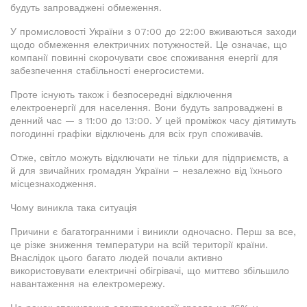
будуть запроваджені обмеження.
У промисловості України з 07:00 до 22:00 вживаються заходи
щодо обмеження електричних потужностей. Це означає, що
компанії повинні скорочувати своє споживання енергії для
забезпечення стабільності енергосистеми.
Проте існують також і безпосередні відключення
електроенергії для населення. Вони будуть запроваджені в
денний час — з 11:00 до 13:00. У цей проміжок часу діятимуть
погодинні графіки відключень для всіх груп споживачів.
Отже, світло можуть відключати не тільки для підприємств, а
й для звичайних громадян України – незалежно від їхнього
місцезнаходження.
Чому виникла така ситуація
Причини є багатогранними і виникли одночасно. Перш за все,
це різке зниження температури на всій території країни.
Внаслідок цього багато людей почали активно
використовувати електричні обігрівачі, що миттєво збільшило
навантаження на електромережу.