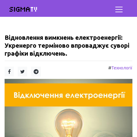
SIGMA
TV
Відновлення вимкнень електроенергії:
Укренерго терміново впроваджує суворі
графіки відключень.
#
Технології