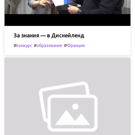
За знания — в Диснейленд
#
#
#
конкурс
образование
Франция