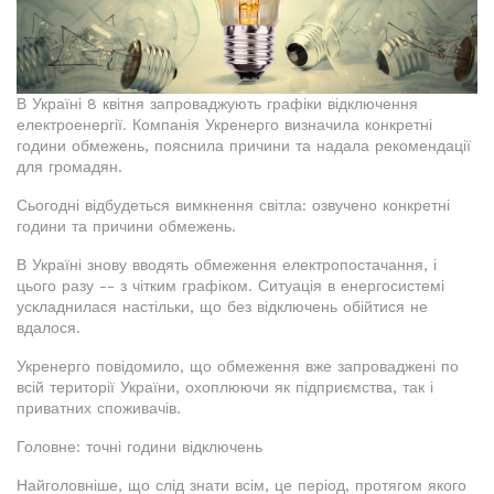
В Україні 8 квітня запроваджують графіки відключення
електроенергії. Компанія Укренерго визначила конкретні
години обмежень, пояснила причини та надала рекомендації
для громадян.
Сьогодні відбудеться вимкнення світла: озвучено конкретні
години та причини обмежень.
В Україні знову вводять обмеження електропостачання, і
цього разу -- з чітким графіком. Ситуація в енергосистемі
ускладнилася настільки, що без відключень обійтися не
вдалося.
Укренерго повідомило, що обмеження вже запроваджені по
всій території України, охоплюючи як підприємства, так і
приватних споживачів.
Головне: точні години відключень
Найголовніше, що слід знати всім, це період, протягом якого