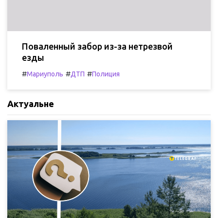
Поваленный забор из-за нетрезвой
езды
#
#
#
Мариуполь
ДТП
Полиция
Актуальне