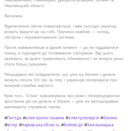
Чернівецькій області
Висновок
Відключення світла повертаються, і вже сьогодні українці
можуть відчути це на собі. Причини знайомі -- холод,
обстріли і перевантаження системи.
Проте найважливіше в даний момент – це не піддаватися
паніці, а підходити до споживання з розумом. Від цього
залежить, як довго триватимуть обмеження і чи можуть вони
стати більш суворими.
Нещодавно ми повідомляли, що ціни на бензин і дизель
можуть сягати 120 грн за літр, і українців попередили про
можливі стрибки вартості.
Крім того, "Стіна" інформувала про різке і безпрецедентне
зростання цін на дизель в Україні – ціни на автозаправках
викликають справжню паніку.
#
#
#
#
Погода
електропостачання
електроенергія
бензин
#
#
#
#
вітер
Харківська область
Бойові дії
Хмельницька