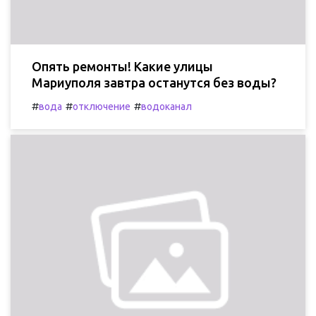
Опять ремонты! Какие улицы
Мариуполя завтра останутся без воды?
#
#
#
вода
отключение
водоканал