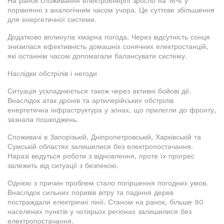
На ранок споживання електроенергії зросло на 16% у
порівнянні з аналогічним часом учора. Це суттєве збільшення
для енергетичної системи.
Додатково вплинула хмарна погода. Через відсутність сонця
знизилася ефективність домашніх сонячних електростанцій,
які останнім часом допомагали балансувати систему.
Наслідки обстрілів і негоди
Ситуація ускладнюється також через активні бойові дії.
Внаслідок атак дронів та артилерійських обстрілів
енергетична інфраструктура у зонах, що прилегли до фронту,
зазнала пошкоджень.
Споживачі в Запорізькій, Дніпропетровській, Харківській та
Сумській областях залишилися без електропостачання.
Наразі ведуться роботи з відновлення, проте їх прогрес
залежить від ситуації з безпекою.
Однією з причин проблем стало погіршення погодних умов.
Внаслідок сильних поривів вітру та падіння дерев
постраждали електричні лінії. Станом на ранок, більше 90
населених пунктів у чотирьох регіонах залишилися без
електропостачання.