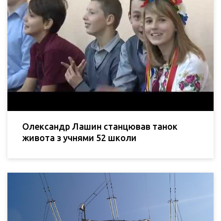
Олександр Лашин станцював танок
живота з учнями 52 школи