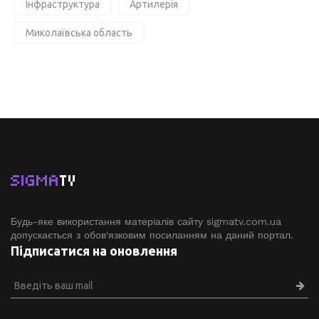
Інфраструктура
Артилерія
Миколаївська область
SIGMA
TV
Будь-яке використання матеріалів сайту sigmatv.com.ua
допускається з обов'язковим посиланням на даний портал.
Підписатися на оновлення