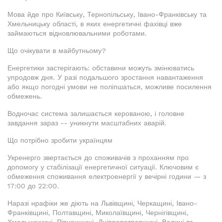
Мова йде про Київську, Тернопільську, Івано-Франківську та
Хмельницьку області, в яких енергетичні фахівці вже
займаються відновлювальними роботами.
Що очікувати в майбутньому?
Енергетики застерігають: обставини можуть змінюватись
упродовж дня. У разі подальшого зростання навантаження
або якщо погодні умови не поліпшаться, можливе посилення
обмежень.
Водночас система залишається керованою, і головне
завдання зараз -- уникнути масштабних аварій.
Що потрібно зробити українцям
Укренерго звертається до споживачів з проханням про
допомогу у стабілізації енергетичної ситуації. Ключовим є
обмеження споживання електроенергії у вечірні години — з
17:00 до 22:00.
Наразі нрафіки же діють на Львівщині, Черкащині, Івано-
Франківщині, Полтавщині, Миколаївщині, Чернігівщині,
Хмельниччині, Рівненщині, Дніпропетровщині, Волині та