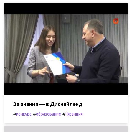
За знания — в Диснейленд
#
#
#
конкурс
образование
Франция