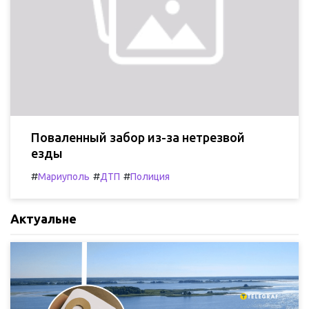
Поваленный забор из-за нетрезвой
езды
#
#
#
Мариуполь
ДТП
Полиция
Актуальне