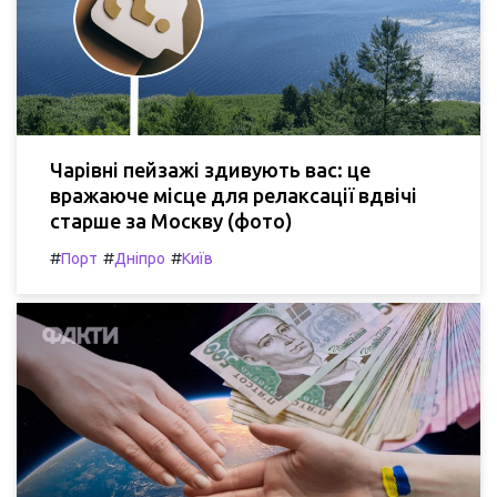
Чарівні пейзажі здивують вас: це
вражаюче місце для релаксації вдвічі
старше за Москву (фото)
#
#
#
Порт
Дніпро
Київ