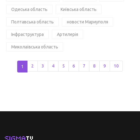
Одеська область
Київська область
Полтавська область
новости Мариуполя
Інфраструктура
Артилерія
Миколаївська область
1
2
3
4
5
6
7
8
9
10
SIGMA
TV