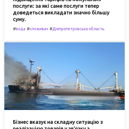
послуги: за які саме послуги тепер
доведеться викладати значно більшу
суму.
#
#
#
вода
споживач
Дніпропетровська область
Бізнес вказує на складну ситуацію з
реалізацією товарів у зв'язку з