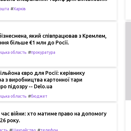
#
ошта
Харків
ізнесмена, який співпрацював з Кремлем,
ння більше €1 млн до Росії.
#
цька область
прокуратура
ільйона євро для Росії: керівнику
а з виробництва картонної тари
ро підозру -- Delo.ua
#
цька область
бюджет
 час війни: хто матиме право на допомогу
26 року.
#
#
асть
Шахрайство
телефон