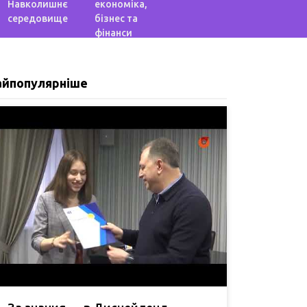
Навколишнє
економіка,
середовище
бізнес та
фінанси
айпопулярніше