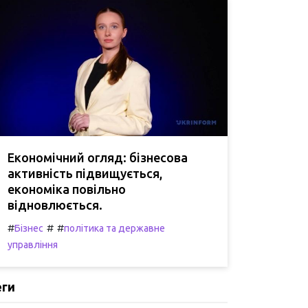
Економічний огляд: бізнесова
активність підвищується,
економіка повільно
відновлюється.
#
#
#
Бізнес
політика та державне
управління
еги