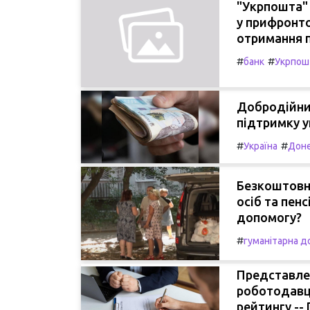
"Укрпошта" 
у прифронто
отримання 
#
#
банк
Укрпош
Добродійни
підтримку у
#
#
Україна
Доне
Безкоштовн
осіб та пен
допомогу?
#
гуманітарна д
Представле
роботодавці
рейтингу -- 