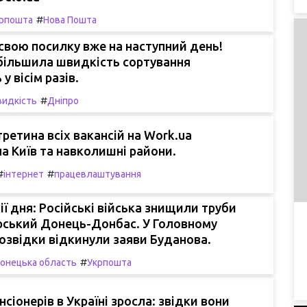
#
рпошта
Нова Пошта
вою посилку вже на наступний день!
більшила швидкість сортування
у вісім разів.
#
идкість
Дніпро
третина всіх вакансій на Work.ua
а Київ та навколишні райони.
#
#
інтернет
працевлаштування
ії дня: Російські війська знищили труби
рський Донець-Донбас. У Головному
розвідки відкинули заяви Буданова.
#
онецька область
Укрпошта
нсіонерів в Україні зросла: звідки вони