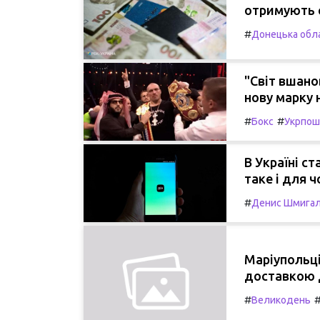
отримують 
#
Донецька обл
"Світ вшано
нову марку 
#
#
Бокс
Укрпош
В Україні с
таке і для ч
#
Денис Шмига
Маріупольц
доставкою
#
Великодень