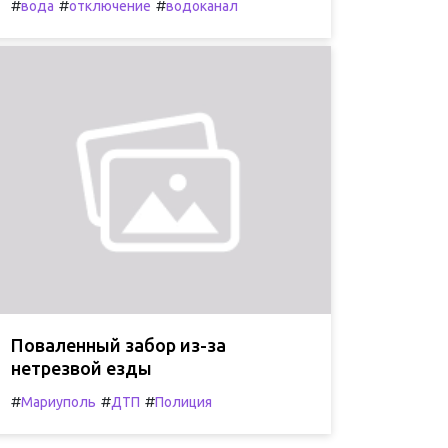
#
#
#
вода
отключение
водоканал
Поваленный забор из-за
нетрезвой езды
#
#
#
Мариуполь
ДТП
Полиция