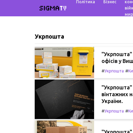
Політика
Бізнес
кон
SIGMA
TV
війн
мир
Укрпошта
"Укрпошта"
офісів у Ви
#
#
Укрпошта
Ки
"Укрпошта"
вінтажних н
України.
#
#
Укрпошта
Ки
"Укрпошта" 