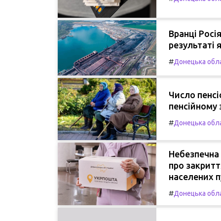
Вранці Росі
результаті 
#
Донецька обл
Число пенсі
пенсійному 
#
Донецька обл
Небезпечна 
про закритт
населених п
#
Донецька обл