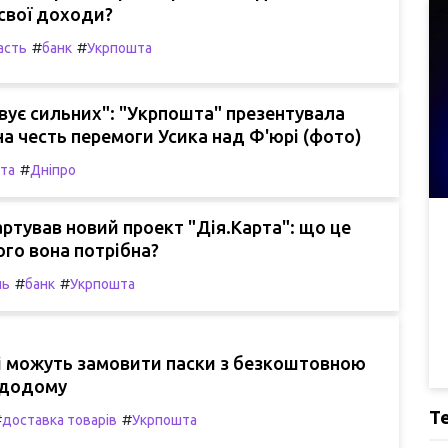
свої доходи?
#
#
асть
банк
Укрпошта
вує сильних": "Укрпошта" презентувала
на честь перемоги Усика над Ф'юрі (фото)
#
та
Дніпро
тартував новий проект "Дія.Карта": що це
ого вона потрібна?
#
#
ль
банк
Укрпошта
і можуть замовити паски з безкоштовною
 додому
Т
#
#
доставка товарів
Укрпошта