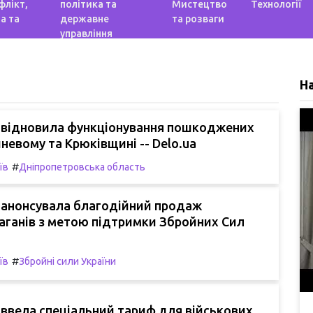
флікт,
політика та
Мистецтво
Технології
а та
державне
та розваги
управління
Н
 відновила функціонування пошкоджених
шневому та Крюківщині -- Delo.ua
#
їв
Дніпропетровська область
 анонсувала благодійний продаж
аганів з метою підтримки Збройних Сил
#
їв
Збройні сили України
ввела спеціальний тариф для військових.