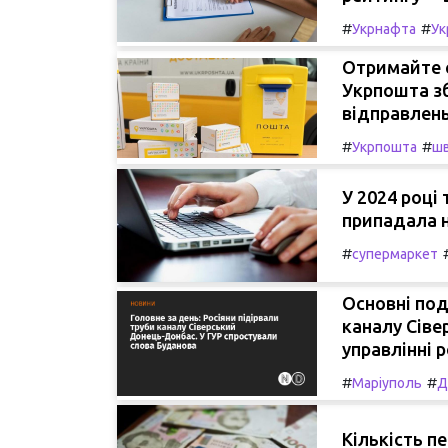
#
#
Укрнафта
Ук
Отримайте с
Укрпошта з
відправлень 
#
#
Укрпошта
шв
У 2024 році 
припадала н
#
супермаркет
Основні под
каналу Сіве
управлінні 
#
#
Маріуполь
Д
Кількість пе