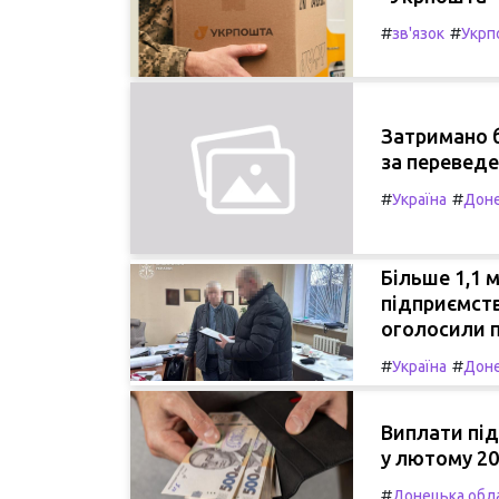
#
#
зв'язок
Укрп
Затримано б
за переведе
#
#
Україна
Доне
Більше 1,1 м
підприємств
оголосили п
#
#
Україна
Доне
Виплати під
у лютому 20
#
Донецька обл