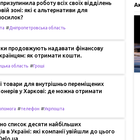
призупинила роботу всіх своїх відділень
А
вій зоні: які є альтернативи для
посилок?
#
та
Дніпропетровська область
ки продовжують надавати фінансову
країнцям: як отримати кошти.
#
цька область
Гроші
і товари для внутрішньо переміщених
сіонерів у Харкові: де можна отримати
#
#
опомога
телефон
Укрпошта
но список десяти найбільших
в в Україні: які компанії увійшли до цього
Delo.ua