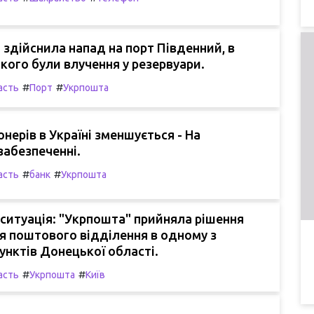
я здійснила напад на порт Південний, в
якого були влучення у резервуари.
#
#
асть
Порт
Укрпошта
онерів в Україні зменшується - На
забезпеченні.
#
#
асть
банк
Укрпошта
ситуація: "Укрпошта" прийняла рішення
я поштового відділення в одному з
унктів Донецької області.
#
#
асть
Укрпошта
Київ