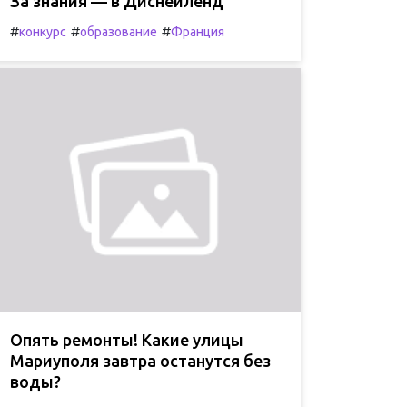
За знания — в Диснейленд
#
#
#
конкурс
образование
Франция
Опять ремонты! Какие улицы
Мариуполя завтра останутся без
воды?