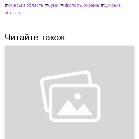
#
#
#
#
Київська область
Суми
Нікополь, Україна
Сумська
область
Читайте також