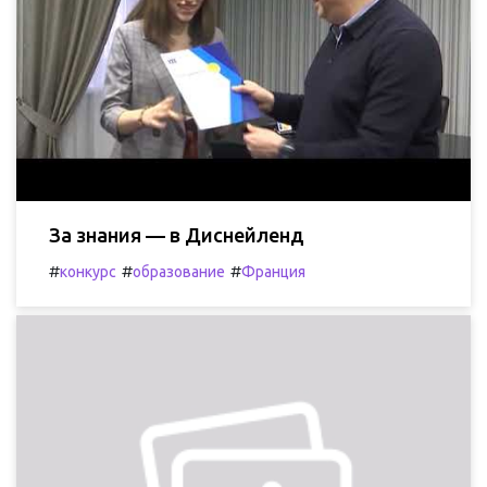
За знания — в Диснейленд
#
#
#
конкурс
образование
Франция