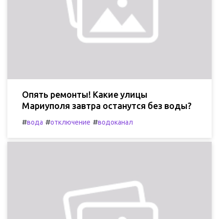
Опять ремонты! Какие улицы
Мариуполя завтра останутся без воды?
#
#
#
вода
отключение
водоканал