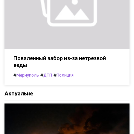
Поваленный забор из-за нетрезвой
езды
#
#
#
Мариуполь
ДТП
Полиция
Актуальне