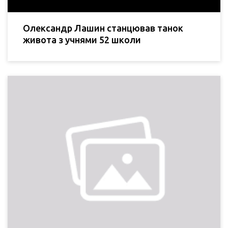
Олександр Лашин станцював танок
живота з учнями 52 школи