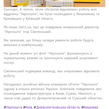
Сьогодні, 8 липня, після обстрілів відновлено роботу всіх
відділень "Укрпошти", які були пошкоджені у Вишневому та
Крюківщині у Київській області.
Як пише Delo.ua, про це повідомив генеральний директор
"Укрпошти" Ігор Смілянський.
Він зазначив, що більш складні ремонтні роботи будуть
виконані в майбутньому.
На даний момент усі філії "Укрпошти" функціонують в
нормальному режимі та пропонують широкий асортимент
послуг.
Смілянський подякував команді, яка оперативно відновила
роботу.
Нагадаємо, російські війська атакували об'єкти "Укрпошти"
одразу в кількох регіонах України. Компанія повідомила про
пошкодження інфраструктури в Києві, Сумах, Нікополі, а
також нові удари по Дніпропетровській та Сумській областях.
#
#
#
#
Укрпошта
Київ
Дніпропетровська область
Вишневе