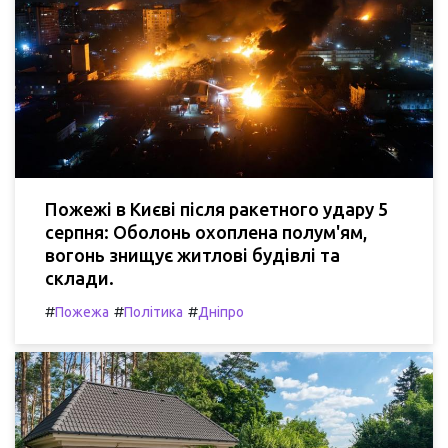
Пожежі в Києві після ракетного удару 5
серпня: Оболонь охоплена полум'ям,
вогонь знищує житлові будівлі та
склади.
#
#
#
Пожежа
Політика
Дніпро