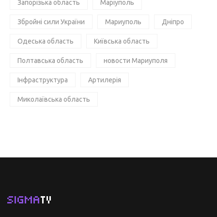
Запорізька область
Маріуполь
Збройні сили України
Мариуполь
Дніпро
Одеська область
Київська область
Полтавська область
новости Мариуполя
Інфраструктура
Артилерія
Миколаївська область
SIGMA
TV