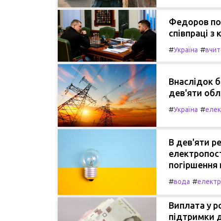
Федоров под
співпраці з
#
#
Україна
вчит
Внаслідок б
дев'яти обл
#
#
Україна
елек
В дев'яти р
електропост
погіршення 
#
#
вода
електр
Виплата у ро
підтримки д