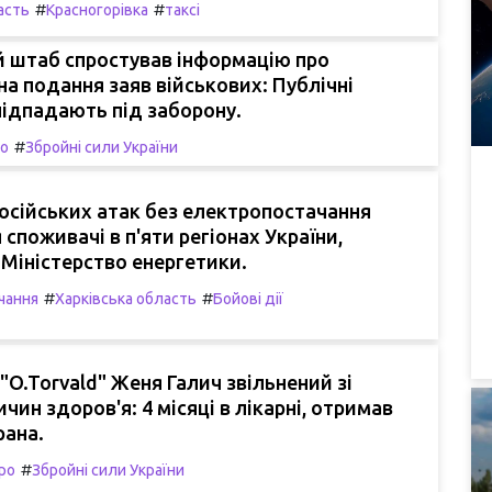
#
#
асть
Красногорівка
таксі
й штаб спростував інформацію про
а подання заяв військових: Публічні
підпадають під заборону.
#
ро
Збройні сили України
осійських атак без електропостачання
споживачі в п'яти регіонах України,
Міністерство енергетики.
#
#
чання
Харківська область
Бойові дії
 "O.Torvald" Женя Галич звільнений зі
чин здоров'я: 4 місяці в лікарні, отримав
рана.
#
ро
Збройні сили України