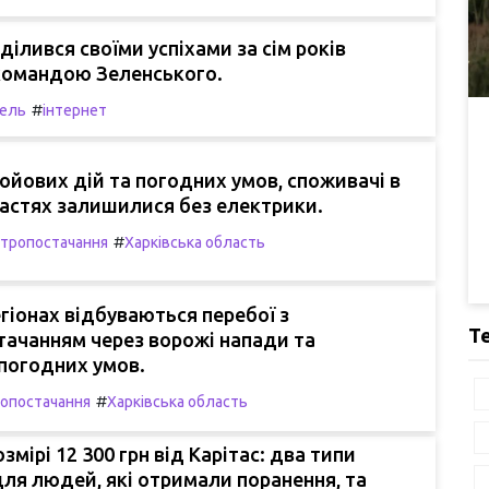
ілився своїми успіхами за сім років
 командою Зеленського.
#
ель
інтернет
ойових дій та погодних умов, споживачі в
астях залишилися без електрики.
#
тропостачання
Харківська область
егіонах відбуваються перебої з
Т
ачанням через ворожі напади та
погодних умов.
#
опостачання
Харківська область
змірі 12 300 грн від Карітас: два типи
ля людей, які отримали поранення, та