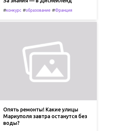
За знания — в Диснейленд
#
#
#
конкурс
образование
Франция
Опять ремонты! Какие улицы
Мариуполя завтра останутся без
воды?