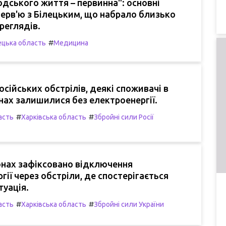
юдського життя – первинна": основні
ерв'ю з Білецьким, що набрало близько
реглядів.
#
цька область
Медицина
осійських обстрілів, деякі споживачі в
нах залишилися без електроенергії.
#
#
асть
Харківська область
Збройні сили Росії
іонах зафіксовано відключення
гії через обстріли, де спостерігається
туація.
#
#
асть
Харківська область
Збройні сили України