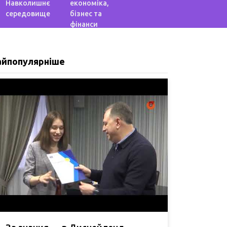
Навколишнє
економіка,
середовище
бізнес та
фінанси
айпопулярніше