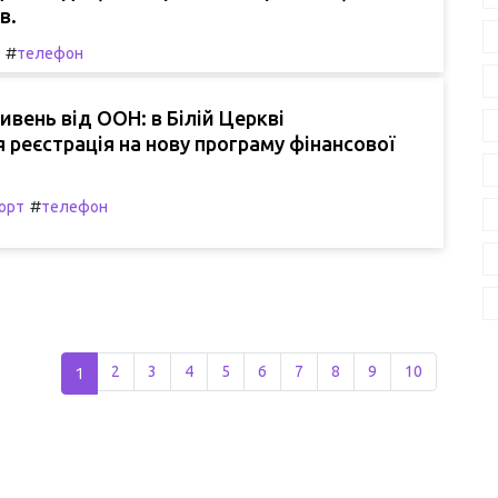
в.
#
телефон
ивень від ООН: в Білій Церкві
 реєстрація на нову програму фінансової
#
орт
телефон
1
2
3
4
5
6
7
8
9
10