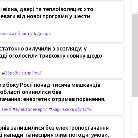
 вікна, двері та теплоізоляція: хто
еваги від нової програми у шести
#
ківська область
Дніпро
статочно вилучили з розгляду: у
Раді оголосили тривожну новину щодо
#
я
Збройні сили Росії
в з боку Росії понад тисяча мешканців
 області опинилися без
ачання: енергетик отримав поранення.
#
#
чання
електроенергія
Харківська область
онів залишилися без електропостачання
і напади та несприятливі погодні умови.