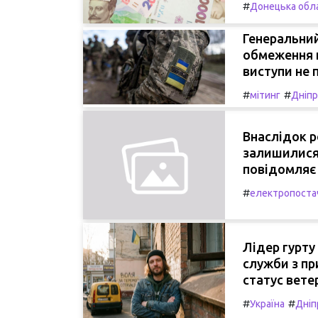
#
Донецька обл
Генеральни
обмеження н
виступи не 
#
#
мітинг
Дніп
Внаслідок р
залишилися 
повідомляє 
#
електропоста
Лідер гурту
служби з при
статус вете
#
#
Україна
Дніп