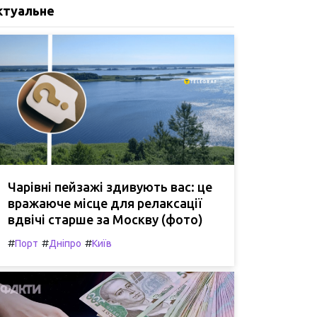
ктуальне
Чарівні пейзажі здивують вас: це
вражаюче місце для релаксації
вдвічі старше за Москву (фото)
#
#
#
Порт
Дніпро
Київ