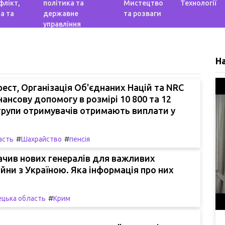
флікт,
політика та
Мистецтво
Технології
а та
державне
та розваги
управління
Н
ест, Організація Об'єднаних Націй та NRC
ансову допомогу в розмірі 10 800 та 12
і групи отримувачів отримають виплати у
#
#
асть
Шахрайство
пенсія
ачив нових генералів для важливих
ійни з Україною. Яка інформація про них
#
цька область
Крим