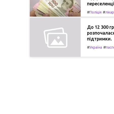
переселенці
#
#
Поліція
лікар
До 12 300 гр
розпочалася
підтримки.
#
#
Україна
пасп