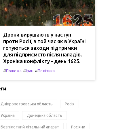
Дрони вирушають у наступ
проти Росії, в той час як в Україні
готуються заходи підтримки
для підприємств після нападів.
Хроніка конфлікту - день 1625.
#
#
#
Пожежа
Іран
Політика
еги
Дніпропетровська область
Росія
Україна
Донецька область
Безпілотний літальний апарат
Росіяни