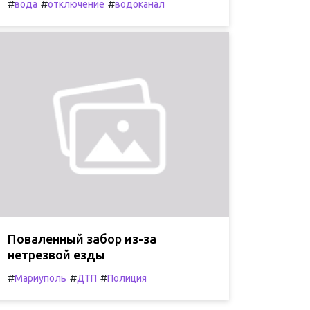
#
#
#
вода
отключение
водоканал
Поваленный забор из-за
нетрезвой езды
#
#
#
Мариуполь
ДТП
Полиция