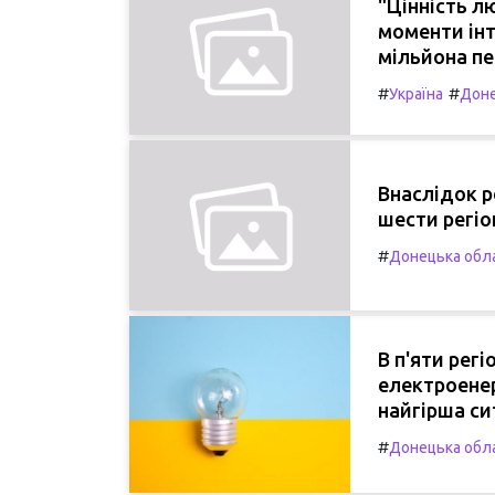
"Цінність л
моменти інт
мільйона пе
#
#
Україна
Доне
Внаслідок р
шести регіо
#
Донецька обл
В п'яти рег
електроенер
найгірша си
#
Донецька обл