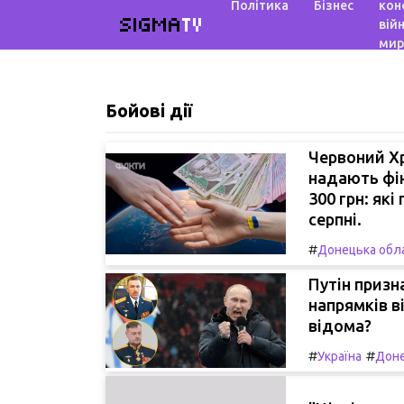
Політика
Бізнес
кон
SIGMA
TV
війн
мир
Бойові дії
Червоний Хр
надають фін
300 грн: як
серпні.
#
Донецька обл
Путін призн
напрямків в
відома?
#
#
Україна
Доне