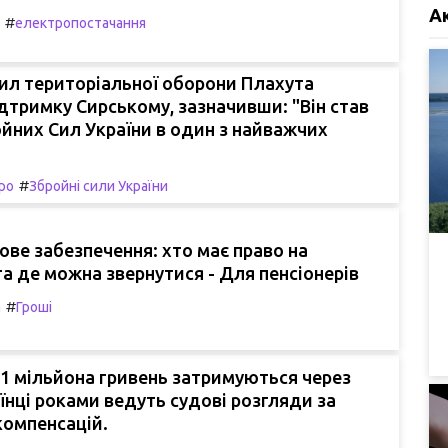
А
#
електропостачання
ил територіальної оборони Плахута
дтримку Сирському, зазначивши: "Він став
ойних Сил України в один з найважчих
#
ро
Збройні сили України
ове забезпечення: хто має право на
а де можна звернутися - Для пенсіонерів
#
а
Гроші
1 мільйона гривень затримуються через
аїнці роками ведуть судові розгляди за
компенсацій.