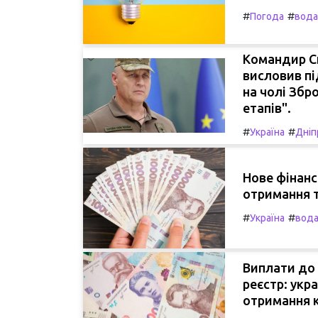
#
#
Погода
вода
Командир С
висловив пі
на чолі Збр
етапів".
#
#
Україна
Дніп
Нове фінанс
отримання т
#
#
Україна
вод
Виплати до 
реєстр: укр
отримання 