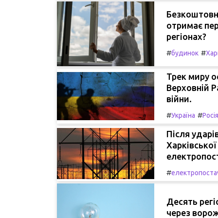
Безкоштовні
отримає пер
регіонах?
#
#
будинок
Хар
Трек миру о
Верховній 
війни.
#
#
Україна
Росі
Після ударі
Харківської
електропост
#
електропоста
Десять регі
через ворож