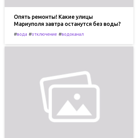
Опять ремонты! Какие улицы
Мариуполя завтра останутся без воды?
#
#
#
вода
отключение
водоканал