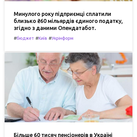
Минулого року підприємці сплатили
близько ₴60 мільярдів єдиного податку,
згідно з даними Опендатабот.
#
#
#
бюджет
Київ
Укрінформ
Більше 60 тисяч пенсіонерів в Україні