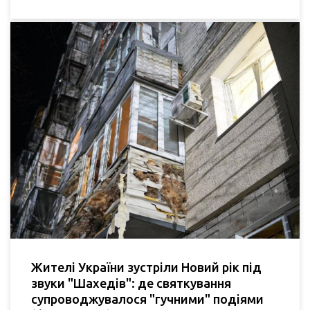
Жителі України зустріли Новий рік під
звуки "Шахедів": де святкування
супроводжувалося "гучними" подіями