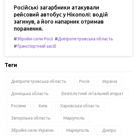
Російські загарбники атакували
рейсовий автобус у Нікополі: водій
загинув, а його напарник отримав
поранення.
#
#
Збройні сили Росії
Дніпропетровська область
#
Транспортний засіб
Теги
Дніпропетровська область
Росія
Україна
Донецька область
Безпілотний літальний апарат
Росіяни
Київ
Харківська область
Запорізька область
Маріуполь
Збройні сили України
Мариуполь
Дніпро