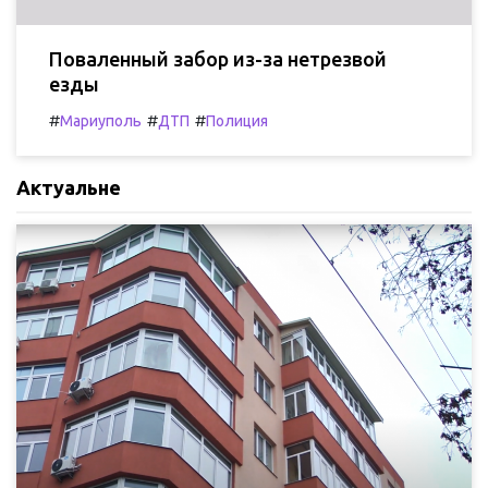
Поваленный забор из-за нетрезвой
езды
#
#
#
Мариуполь
ДТП
Полиция
Актуальне