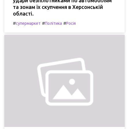
удари безпілотниками по автомобілям
та зонам їх скупчення в Херсонській
області.
#
#
#
супермаркет
Політика
Росія