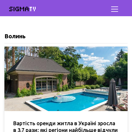
SIGMA
TV
Волинь
Вартість оренди житла в Україні зросла
в 3,7 рази: які регіони найбільше відчули