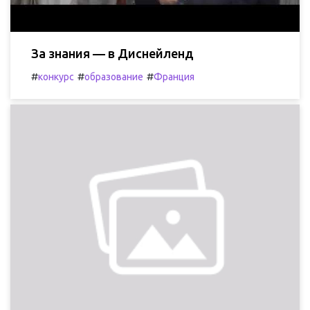
За знания — в Диснейленд
#
#
#
конкурс
образование
Франция