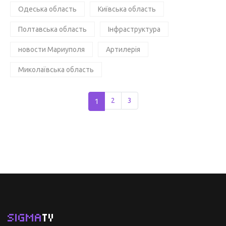
Одеська область
Київська область
Полтавська область
Інфраструктура
новости Мариуполя
Артилерія
Миколаївська область
1
2
3
SIGMA
TV