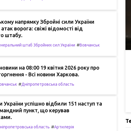
кому напрямку Збройні сили України
 атак ворога: свіжі відомості від
о штабу.
#
енеральний штаб Збройних сил України
Вовчанськ
новини на 08:00 19 квітня 2026 року про
торгнення - Всі новини Харкова.
#
овчанськ
Дніпропетровська область
и України успішно відбили 151 наступ та
мандний пункт, що керував
ками.
Т
#
ніпропетровська область
Артилерія