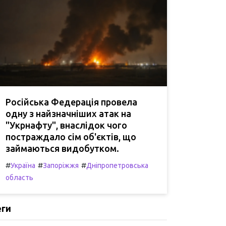
Російська Федерація провела
одну з найзначніших атак на
"Укрнафту", внаслідок чого
постраждало сім об'єктів, що
займаються видобутком.
#
#
#
Україна
Запоріжжя
Дніпропетровська
область
еги