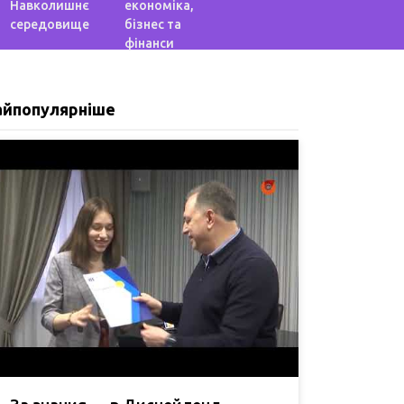
Навколишнє
економіка,
середовище
бізнес та
фінанси
айпопулярніше