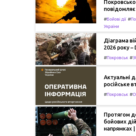
Покровсько
повідомляє
#
#
Бойові дії
По
України
Діаграма вій
2026 року – 
#
#
Покровськ
З
Актуальні да
російське в
#
#
Покровськ
О
Протягом до
бойових дій
напрямках |