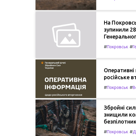
На Покровсь
зупинили 28
Генеральног
#
#
Покровськ
Г
Оперативні 
російське в
#
#
Покровськ
В
Збройні сил
знищили ко
безпілотни
#
#
Покровськ
Д