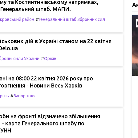
му та Костянтинівському напрямках,
А
 Генеральний штаб. МАПИ.
#
кровський район
Генеральний штаб Збройних сил
ськових дій в Україні станом на 22 квітня
Delo.ua
#
бройні сили України
Оріхів
ні на 08:00 22 квітня 2026 року про
торгнення - Новини Весь Харків
#
ріхів
Запоріжжя
би на фронті відзначено збільшення
 - карта Генерального штабу по
 УНН