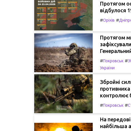
Протягом ос
відбулося 1
#
#
Оріхів
Дніпр
Протягом ми
зафіксували
Генеральний
#
#
Покровськ
З
України
Збройні сил
противника 
контролює 
#
#
Покровськ
С
На передові
найбільша а