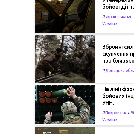
бойові дії н
#
українська мо
України
Збройні сил
скупчення п
про близько
#
Донецька обл
На лінії фро
бойових інц
УНН.
#
#
Покровськ
З
України