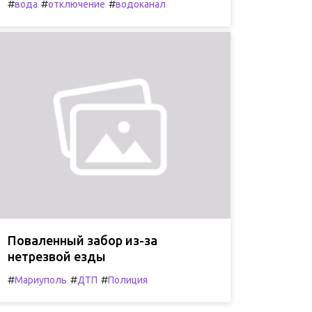
#
#
#
вода
отключение
водоканал
Поваленный забор из-за
нетрезвой езды
#
#
#
Мариуполь
ДТП
Полиция