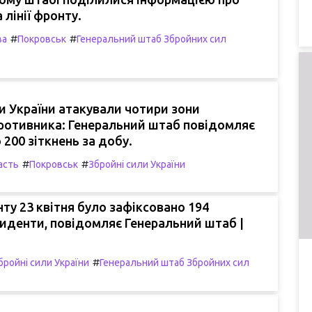
а лінії фронту.
#
#
ва
Покровськ
Генеральний штаб Збройних сил
и України атакували чотири зони
ротивника: Генеральний штаб повідомляє
 200 зіткнень за добу.
#
#
асть
Покровськ
Збройні сили України
нту 23 квітня було зафіксовано 194
иденти, повідомляє Генеральний штаб |
#
бройні сили України
Генеральний штаб Збройних сил