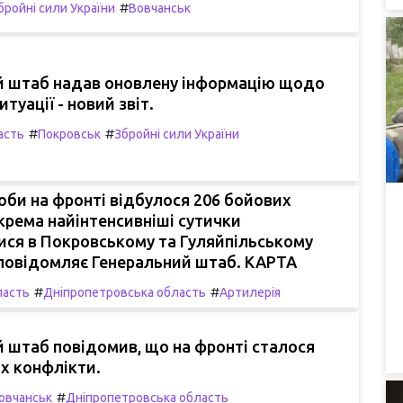
#
бройні сили України
Вовчанськ
й штаб надав оновлену інформацію щодо
туації - новий звіт.
#
#
асть
Покровськ
Збройні сили України
би на фронті відбулося 206 бойових
окрема найінтенсивніші сутички
ися в Покровському та Гуляйпільському
 повідомляє Генеральний штаб. КАРТА
#
#
ласть
Дніпропетровська область
Артилерія
 штаб повідомив, що на фронті сталося
х конфлікти.
#
овчанськ
Дніпропетровська область