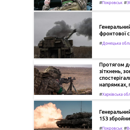
#
#
Покровськ
З
Генеральни
фронтової си
#
Донецька обл
Протягом до
зіткнень, з
спостерігал
напрямках,
#
Харківська об
Генеральний
153 збройни
#
#
Покровськ
В