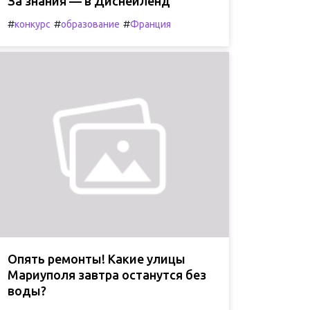
За знания — в Диснейленд
#
#
#
конкурс
образование
Франция
Опять ремонты! Какие улицы
Мариуполя завтра останутся без
воды?