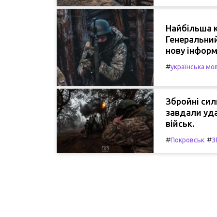
Найбільша к
Генеральний
нову інформ
#
українська мо
Збройні сил
завдали уда
військ.
#
#
Покровськ
З