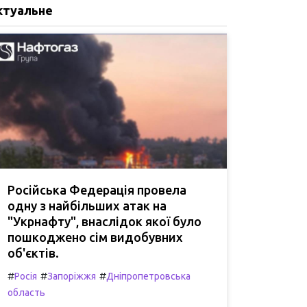
ктуальне
Російська Федерація провела
одну з найбільших атак на
"Укрнафту", внаслідок якої було
пошкоджено сім видобувних
об'єктів.
#
#
#
Росія
Запоріжжя
Дніпропетровська
область