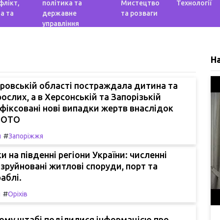
флікт,
політика та
Мистецтво
Технології
а та
державне
та розваги
управління
Н
ровській області постраждала дитина та
ослих, а в Херсонській та Запорізькій
фіксовані нові випадки жертв внаслідок
 ФОТО
#
и
Запоріжжя
и на південні регіони України: численні
 зруйновані житлові споруди, порт та
аблі.
#
и
Оріхів
ому штабі поділилися інформацією про