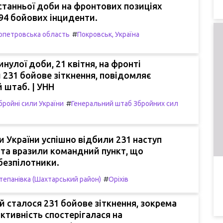
танньої доби на фронтових позиціях
94 бойових інциденти.
#
опетровська область
Покровськ, Україна
нулої доби, 21 квітня, на фронті
 231 бойове зіткнення, повідомляє
 штаб. | УНН
#
бройні сили України
Генеральний штаб Збройних сил
и України успішно відбили 231 наступ
та вразили командний пункт, що
безпілотники.
#
тепанівка (Шахтарський район)
Оріхів
й сталося 231 бойове зіткнення, зокрема
ктивність спостерігалася на