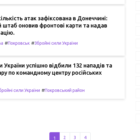
ількість атак зафіксована в Донеччині:
 штаб оновив фронтові карти та надав
ацію.
#
#
ва
Покровськ
Збройні сили України
и України успішно відбили 132 нападів та
ру по командному центру російських
#
бройні сили України
Покровський район
1
2
3
4