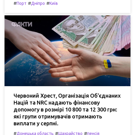
#
#
#
Порт
Дніпро
Київ
Червоний Хрест, Організація Об'єднаних
Націй та NRC надають фінансову
допомогу в розмірі 10 800 та 12 300 грн:
які групи отримувачів отримають
виплати у серпні.
#
#
#
Донецька область
Шахрайство
пенсія