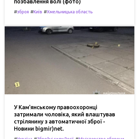
позбавлення волі (фото)
#
#
#
зброя
Київ
Хмельницька область
У Кам'янському правоохоронці
затримали чоловіка, який влаштував
стрілянину з автоматичної зброї -
Новини bigmir)net.
#
#
#