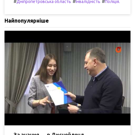
#
#
#
Дніпропетровська область
Інвалідність
Поліція.
Найпопулярніше
За знания — в Диснейленд