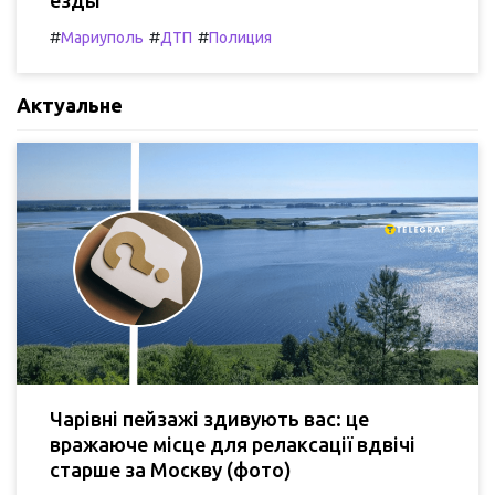
#
#
#
Мариуполь
ДТП
Полиция
Актуальне
Чарівні пейзажі здивують вас: це
вражаюче місце для релаксації вдвічі
старше за Москву (фото)