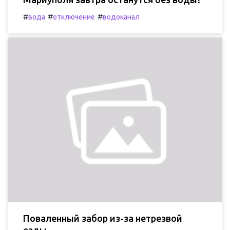
#
#
#
вода
отключение
водоканал
Поваленный забор из-за нетрезвой
езды