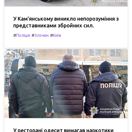
У Кам'янському виникло непорозуміння з
представниками збройних сил.
#
#
#
Поліція
Злочин
Київ
У ресторані одесит вимагав наркотики