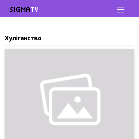
SIGMA
TV
Хуліганство