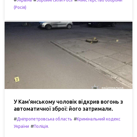
Україна
Збройні сили Росії
Міністерство оборони
(Росія)
У Кам'янському чоловік відкрив вогонь з
автоматичної зброї: його затримали.
#
#
Дніпропетровська область
Кримінальний кодекс
#
України
Поліція.