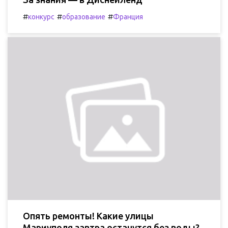
#
#
#
конкурс
образование
Франция
Опять ремонты! Какие улицы
Мариуполя завтра останутся без воды?