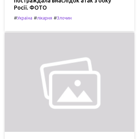
постраждала внаслідок атак з боку
Росії. ФОТО
#
#
#
Україна
лікарня
Злочин