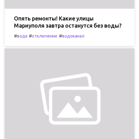
Опять ремонты! Какие улицы
Мариуполя завтра останутся без воды?
#
#
#
вода
отключение
водоканал