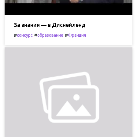
За знания — в Диснейленд
#
#
#
конкурс
образование
Франция