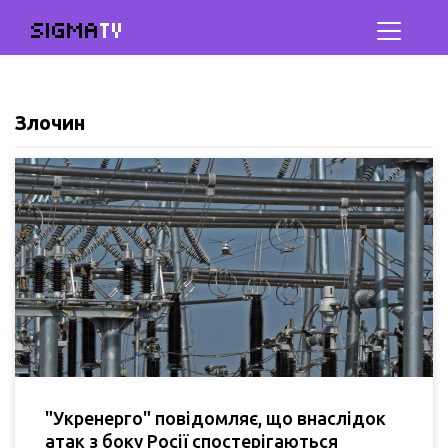
SIGMA
TV
Злочин
"Укренерго" повідомляє, що внаслідок
атак з боку Росії спостерігаються