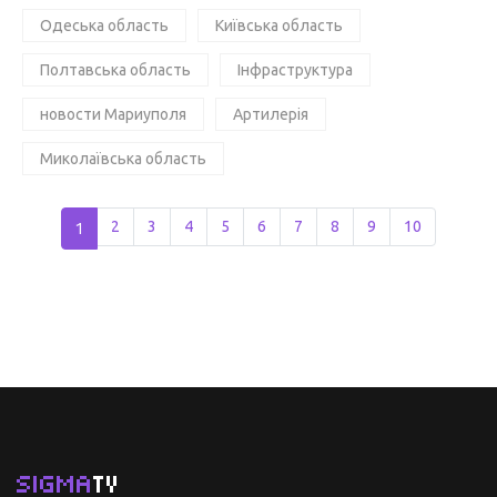
Одеська область
Київська область
Полтавська область
Інфраструктура
новости Мариуполя
Артилерія
Миколаївська область
1
2
3
4
5
6
7
8
9
10
SIGMA
TV