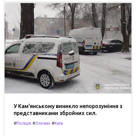
У Кам'янському виникло непорозуміння з
представниками збройних сил.
#
#
#
Поліція
Злочин
Київ