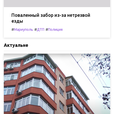
Поваленный забор из-за нетрезвой
езды
#
#
#
Мариуполь
ДТП
Полиция
Актуальне