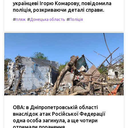
українцеві Ігорю Комарову, повідомила
поліція, розкриваючи деталі справи.
#
#
#
пляж
Донецька область
Поліція
ОВА: в Дніпропетровській області
внаслідок атак Російської Федерації
одна особа загинула, а ще чотири
отримали поранення.