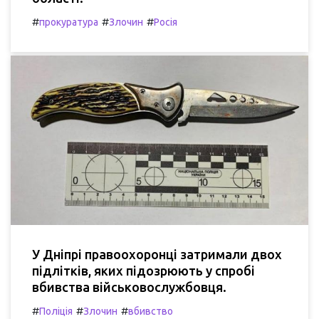
#
#
#
прокуратура
Злочин
Росія
У Дніпрі правоохоронці затримали двох
підлітків, яких підозрюють у спробі
вбивства військовослужбовця.
#
#
#
Поліція
Злочин
вбивство