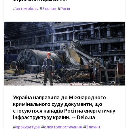
#
#
#
автомобіль
Злочин
Росія
Україна направила до Міжнародного
кримінального суду документи, що
стосуються нападів Росії на енергетичну
інфраструктуру країни. -- Delo.ua
#
#
#
прокуратура
електропостачання
Злочин