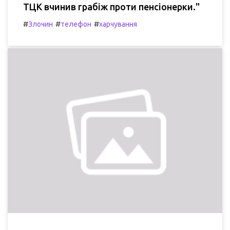
ТЦК вчинив грабіж проти пенсіонерки."
#
#
#
Злочин
телефон
харчування