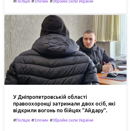
#
#
#
Поліція
Злочин
Збройні сили України
У Дніпропетровській області
правоохоронці затримали двох осіб, які
відкрили вогонь по бійцях "Айдару".
#
#
#
Поліція
Злочин
Збройні сили України