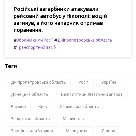
Російські загарбники атакували
рейсовий автобус у Нікополі: водій
загинув, а його напарник отримав
поранення.
#
#
Збройні сили Росії
Дніпропетровська область
#
Транспортний засіб
Теги
Дніпропетровська область
Росія
Україна
Донецька область
Безпілотний літальний апарат
Росіяни
Київ
Харківська область
Запорізька область
Маріуполь
Збройні сили України
Мариуполь
Дніпро