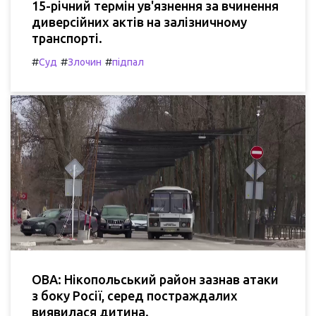
15-річний термін ув'язнення за вчинення
диверсійних актів на залізничному
транспорті.
#
#
#
Суд
Злочин
підпал
ОВА: Нікопольський район зазнав атаки
з боку Росії, серед постраждалих
виявилася дитина.