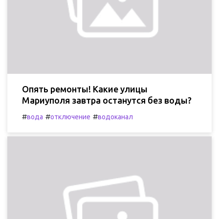
Опять ремонты! Какие улицы
Мариуполя завтра останутся без воды?
#
#
#
вода
отключение
водоканал