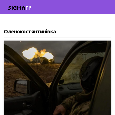
SIGMA
TV
Оленокостянтинівка