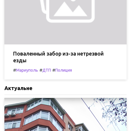
Поваленный забор из-за нетрезвой
езды
#
#
#
Мариуполь
ДТП
Полиция
Актуальне