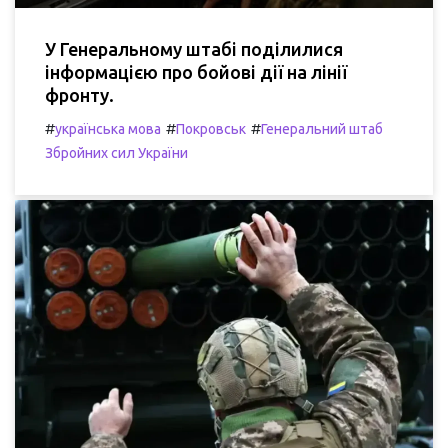
У Генеральному штабі поділилися
інформацією про бойові дії на лінії
фронту.
#
#
#
українська мова
Покровськ
Генеральний штаб
Збройних сил України