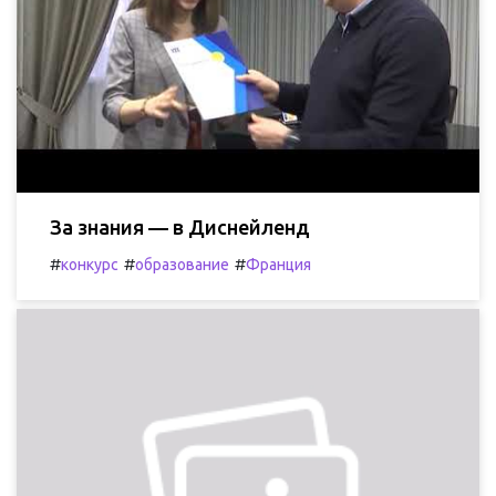
За знания — в Диснейленд
#
#
#
конкурс
образование
Франция