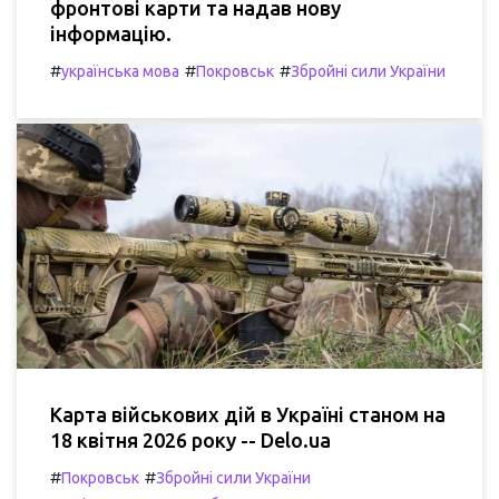
фронтові карти та надав нову
інформацію.
#
#
#
українська мова
Покровськ
Збройні сили України
Карта військових дій в Україні станом на
18 квітня 2026 року -- Delo.ua
#
#
Покровськ
Збройні сили України