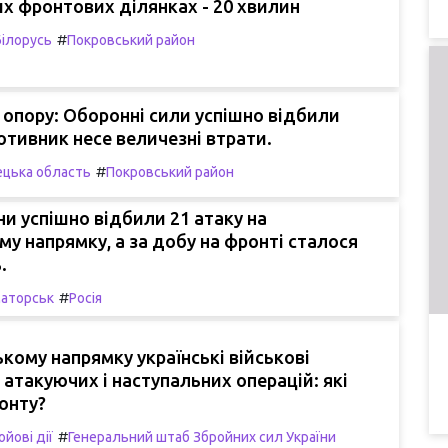
х фронтових ділянках - 20 хвилин
#
Білорусь
Покровський район
 опору: Оборонні сили успішно відбили
ротивник несе величезні втрати.
#
цька область
Покровський район
и успішно відбили 21 атаку на
у напрямку, а за добу на фронті сталося
.
#
аторськ
Росія
кому напрямку українські військові
 атакуючих і наступальних операцій: які
онту?
#
ойові дії
Генеральний штаб Збройних сил України