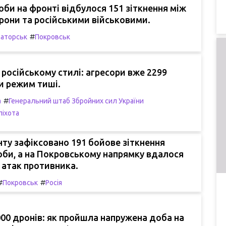
би на фронті відбулося 151 зіткнення між
они та російськими військовими.
#
аторськ
Покровськ
 російському стилі: агресори вже 2299
ли режим тиші.
#
а
Генеральний штаб Збройних сил України
піхота
онту зафіксовано 191 бойове зіткнення
би, а на Покровському напрямку вдалося
 атак противника.
#
#
Покровськ
Росія
00 дронів: як пройшла напружена доба на