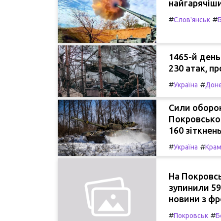
найгарячіши
#
#
Слов'янськ
1465-й день
230 атак, п
#
#
Україна
Доне
Сили оборон
Покровськом
160 зіткнень
#
#
Україна
Крам
На Покровсь
зупинили 59
новини з фр
#
#
Покровськ
Б