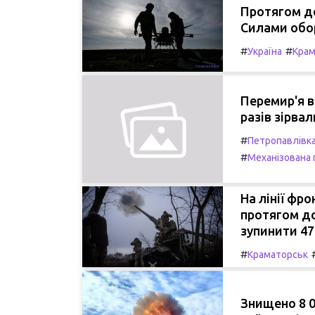
Протягом до
Силами обор
#
#
Україна
Крам
Перемир'я в
разів зірва
#
Петропавлівк
#
Механізована 
На лінії фр
протягом до
зупинити 47
#
Краматорськ
Знищено 8 0