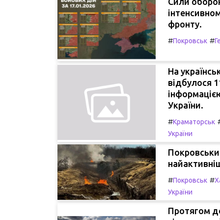
Сили оборон
інтенсивном
фронту.
#
#
Покровськ
Г
На українсь
відбулося 1
інформаціє
України.
#
Краматорськ
України
Покровськи
найактивніш
#
#
Покровськ
Х
України
Протягом до