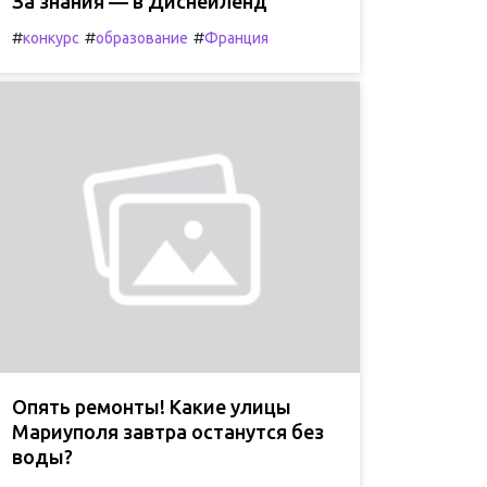
За знания — в Диснейленд
#
#
#
конкурс
образование
Франция
Опять ремонты! Какие улицы
Мариуполя завтра останутся без
воды?