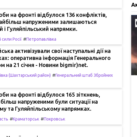
А
би на фронті відбулося 136 конфліктів,
найбільш напруженими залишаються
 і Гуляйпільський напрямки.
#
 сили Росії
Петропавлівка
йська активізували свої наступальні дії на
ках: оперативна інформація Генерального
 на 21 січня - Новини bigmir)net.
#
івка (Шахтарський район)
Генеральний штаб Збройних
би на фронті відбулося 165 зіткнень,
більш напруженими були ситуації на
му та Гуляйпільському напрямках.
#
#
асть
Краматорськ
Покровськ