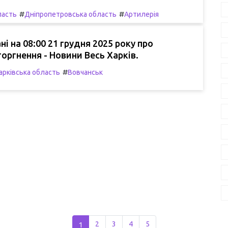
#
#
ласть
Дніпропетровська область
Артилерія
ні на 08:00 21 грудня 2025 року про
торгнення - Новини Весь Харків.
#
арківська область
Вовчанськ
1
2
3
4
5