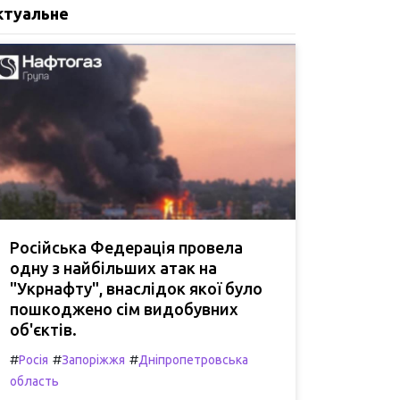
ктуальне
Російська Федерація провела
одну з найбільших атак на
"Укрнафту", внаслідок якої було
пошкоджено сім видобувних
об'єктів.
#
#
#
Росія
Запоріжжя
Дніпропетровська
область