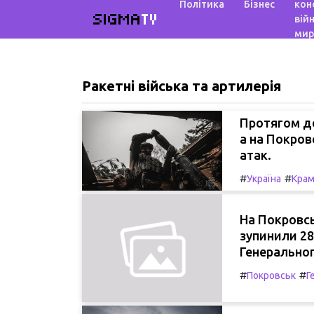
Політика
Бізнес
кон
SIGMA
TV
війн
мир
Ракетні війська та артилерія
Протягом до
а на Покров
атак.
#
#
Україна
Крам
На Покровсь
зупинили 28
Генеральног
#
#
Покровськ
Г