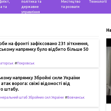
флікт,
політика та
Мистецтво
Технології
а та
державне
та розваги
управління
Н
би на фронті зафіксовано 231 зіткнення,
ському напрямку було відбито більше 50
#
аторськ
Покровськ
кому напрямку Збройні сили України
 атак ворога: свіжі відомості від
о штабу.
#
енеральний штаб Збройних сил України
Вовчанськ