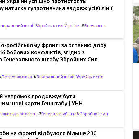
и України успішно протистоять
у натиску супротивника вздовж усієї лінії
#
енеральний штаб Збройних сил України
Вовчанськ
ко-російському фронті за останню добу
16 бойових конфліктів, згідно з
ю Генерального штабу Збройних Сил
#
#
Петропавлівка
Генеральний штаб Збройних сил
й напрямок продовжує бути
им: нові карти Генштабу | УНН
#
арківська область
Генеральний штаб Збройних сил
би на фронті відбулося більше 230