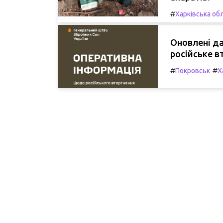
#
Харківська об
Оновлені да
російське в
#
#
Покровськ
Х