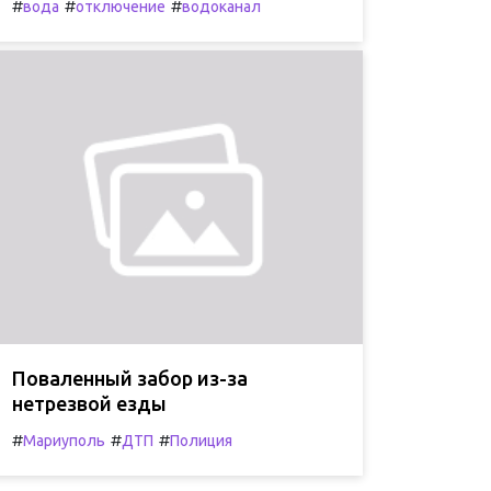
#
#
#
вода
отключение
водоканал
Поваленный забор из-за
нетрезвой езды
#
#
#
Мариуполь
ДТП
Полиция