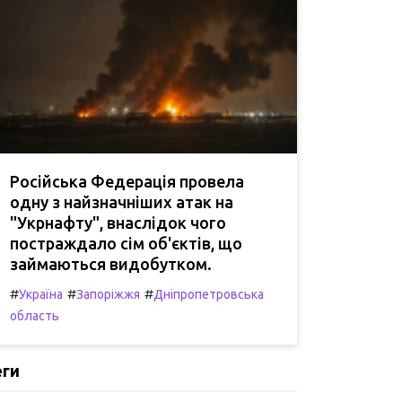
Російська Федерація провела
одну з найзначніших атак на
"Укрнафту", внаслідок чого
постраждало сім об'єктів, що
займаються видобутком.
#
#
#
Україна
Запоріжжя
Дніпропетровська
область
еги