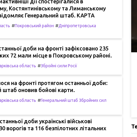
йактивніші дії спостерігалися в
му, Костянтинівському та Лиманському
овідомляє Генеральний штаб. КАРТА
#
#
ласть
Покровський район
Дніпропетровська
танньої доби на фронті зафіксовано 235
 яких 72 мали місце в Покровському районі.
#
арківська область
Збройні сили Росії
ося на фронті протягом останньої доби:
 штаб оновив бойові карти.
#
арківська область
Генеральний штаб Збройних сил
танньої доби українські військові
Т
0 ворогів та 116 безпілотних літальних