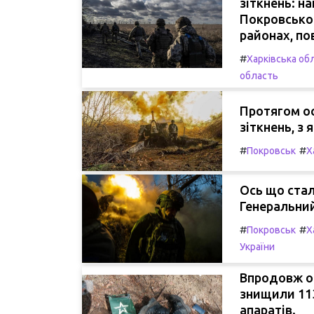
зіткнень: на
Покровсько
районах, п
#
Харківська об
область
Протягом ос
зіткнень, з
#
#
Покровськ
Х
Ось що стал
Генеральний
#
#
Покровськ
Х
України
Впродовж ос
знищили 113
апаратів.