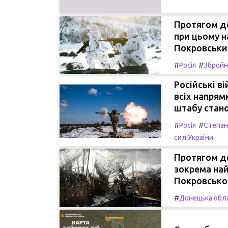
Протягом до
при цьому 
Покровський
#
#
Росія
Збройні
Російські ві
всіх напрям
штабу станом
#
#
Росія
Степан
сил України
Протягом до
зокрема най
Покровсько
#
Донецька обл