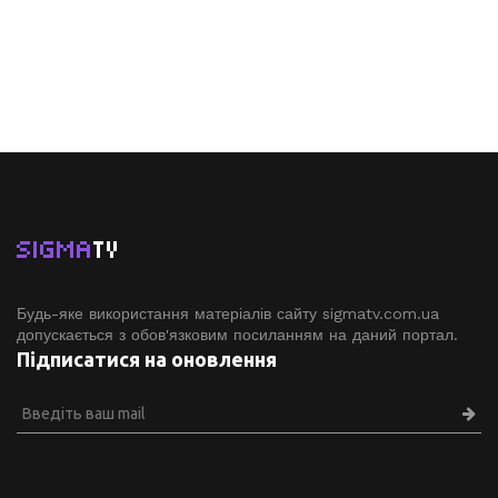
SIGMA
TV
Будь-яке використання матеріалів сайту sigmatv.com.ua
допускається з обов'язковим посиланням на даний портал.
Підписатися на оновлення