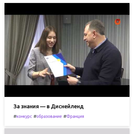
За знания — в Диснейленд
#
#
#
конкурс
образование
Франция