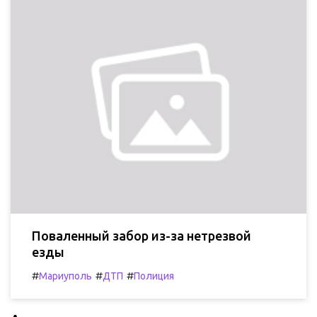
Поваленный забор из-за нетрезвой
езды
#
#
#
Мариуполь
ДТП
Полиция