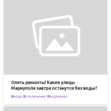
Опять ремонты! Какие улицы
Мариуполя завтра останутся без воды?
#
#
#
вода
отключение
водоканал