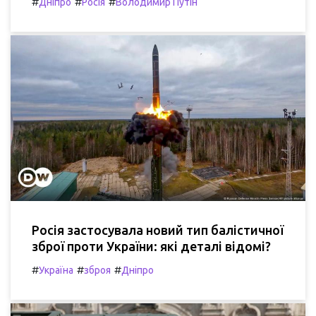
#
#
#
Дніпро
Росія
Володимир Путін
Росія застосувала новий тип балістичної
зброї проти України: які деталі відомі?
#
#
#
Україна
зброя
Дніпро