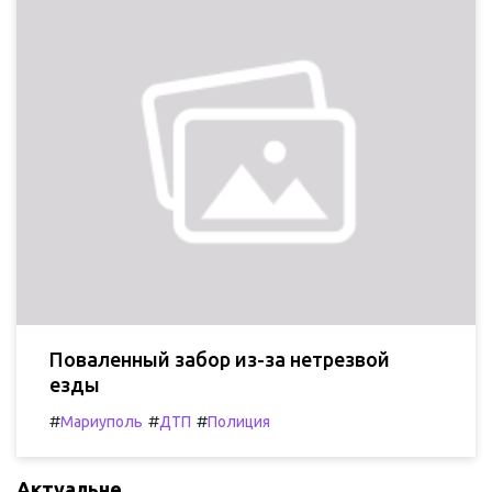
Поваленный забор из-за нетрезвой
езды
#
#
#
Мариуполь
ДТП
Полиция
Актуальне