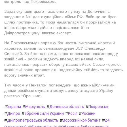
контроль над Покровськом.
Зараз окупація цього населеного пункту на Донеччині є
завданням №1 для окупаційних військ РФ. Якби це не було
ціллю противника, то Росія намагалася би прориватися на
інших напрямках і дійсно націлювалася б на
Дніпропетровщину, вважає експерт.
На Покровському напрямку бої носять виключно жорсткий
характер, заявив головнокомандувач ЗСУ Олександр
Сирський. За його словами, ворог переважає насамперед у
живій силі - росіяни кидають вперед всі наявні сили,
намагаючись прорвати оборону наших військ. Своєю чергою,
ккраїнські воїни проявляють надзвичайну стійкість та завдають
ворогу значних втрат.
Тим часом у Пентагоні попередили, що вже найближчими
днями російські окупанти можуть знову атакувати Україну
ракетою "Орєшник".
#
#
#
#
Україна
Маріуполь
Донецька область
Покровськ
#
#
#
#
Дніпро
Збройні сили України
Росія
Росіяни
#
#
#
Дніпропетровська область
Ворожий комбатант
24
#
#
(телеканал)
Фортифікація
Оборонна бойова позиція