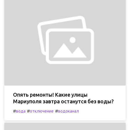
Опять ремонты! Какие улицы
Мариуполя завтра останутся без воды?
#
#
#
вода
отключение
водоканал