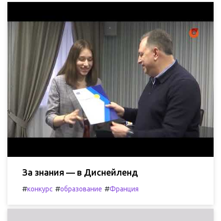
За знания — в Диснейленд
#
#
#
конкурс
образование
Франция