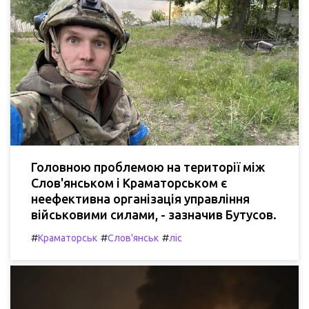
Головною проблемою на території між
Слов'янськом і Краматорськом є
неефективна організація управління
військовими силами, - зазначив Бутусов.
#
#
#
Краматорськ
Слов'янськ
ліс