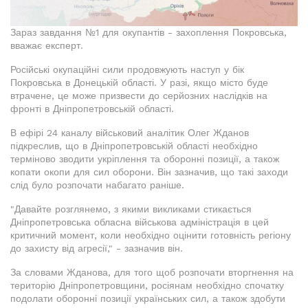
Зараз завдання №1 для окупантів - захоплення Покровська,
вважає експерт.
Російські окупаційні сили продовжують наступ у бік
Покровська в Донецькій області. У разі, якщо місто буде
втрачене, це може призвести до серйозних наслідків на
фронті в Дніпропетровській області.
В ефірі 24 каналу військовий аналітик Олег Жданов
підкреслив, що в Дніпропетровській області необхідно
терміново зводити укріплення та оборонні позиції, а також
копати окопи для сил оборони. Він зазначив, що такі заходи
слід було розпочати набагато раніше.
"Давайте розглянемо, з якими викликами стикається
Дніпропетровська обласна військова адміністрація в цей
критичний момент, коли необхідно оцінити готовність регіону
до захисту від агресії," - зазначив він.
За словами Жданова, для того щоб розпочати вторгнення на
територію Дніпропетровщини, росіянам необхідно спочатку
подолати оборонні позиції українських сил, а також здобути